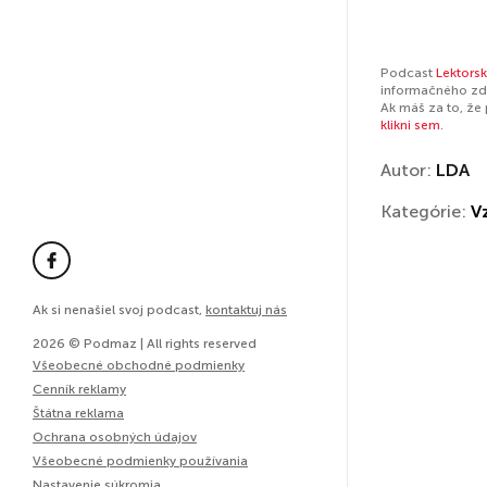
Podcast
Lektors
informačného zdr
Ak máš za to, že
klikni sem
.
Autor:
LDA
Kategórie:
V
Ak si nenašiel svoj podcast,
kontaktuj nás
2026 © Podmaz | All rights reserved
Všeobecné obchodné podmienky
Cenník reklamy
Štátna reklama
Ochrana osobných údajov
Všeobecné podmienky používania
Nastavenie súkromia