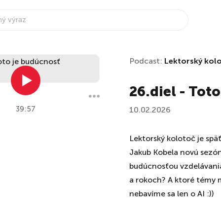
Podcast:
Lektorský kol
26.diel - Tot
39:57
10.02.2026
Lektorský kolotoč je spä
Jakub Kobela novú sezón
budúcnosťou vzdelávania
a rokoch? A ktoré témy ma
nebavíme sa len o AI :))