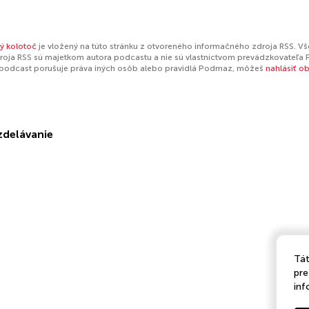
ký kolotoč
je vložený na túto stránku z otvoreného informačného zdroja RSS. Vš
oja RSS sú majetkom autora podcastu a nie sú vlastníctvom prevádzkovateľa 
 podcast porušuje práva iných osôb alebo pravidlá Podmaz, môžeš
nahlásiť o
zdelávanie
Tát
pre
inf