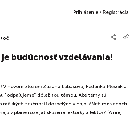
Prihlásenie
/
Registrácia
otoč
o je budúcnosť vzdelávania!
ť! V novom zložení Zuzana Labašová, Federika Plesník a
u "odpaľujeme" dôležitou témou. Aké témy sú
 mäkkých zručností dospelých v najbližších mesiacoch
jú v pláne rozvíjať skúsené lektorky a lektor? (A nie,