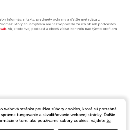
etky informácie, texty, predmety ochrany a ďalšie metadáta z
Podmaz, ktorý ani nevytvára ani nezodpovedá za ich obsah podcastov.
bsah
. Ak je toto tvoj podcast a chceš získať kontrolu nad týmto profilom
o webová stránka používa súbory cookies, ktoré sú potrebné
 správne fungovanie a skvalitňovanie webovej stránky. Ďalšie
ormácie o tom, ako používame súbory cookies, nájdete
tu
.