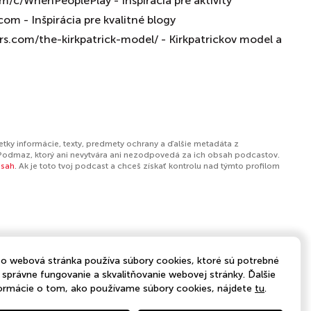
/c/WhenPeoplePlay - Inšpirácia pre aktivity
com - Inšpirácia pre kvalitné blogy
ers.com/the-kirkpatrick-model/ - Kirkpatrickov model a
etky informácie, texty, predmety ochrany a ďalšie metadáta z
Podmaz, ktorý ani nevytvára ani nezodpovedá za ich obsah podcastov.
bsah
. Ak je toto tvoj podcast a chceš získať kontrolu nad týmto profilom
o webová stránka používa súbory cookies, ktoré sú potrebné
 správne fungovanie a skvalitňovanie webovej stránky. Ďalšie
ormácie o tom, ako používame súbory cookies, nájdete
tu
.