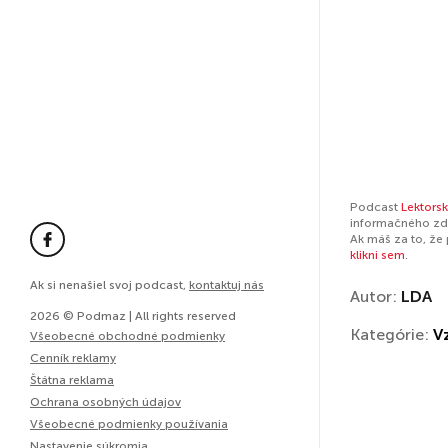
Podcast
Lektors
informačného zdr
Ak máš za to, že
klikni sem
.
Ak si nenašiel svoj podcast,
kontaktuj nás
Autor:
LDA
2026 © Podmaz | All rights reserved
Kategórie:
V
Všeobecné obchodné podmienky
Cenník reklamy
Štátna reklama
Ochrana osobných údajov
Všeobecné podmienky používania
Nastavenie súkromia