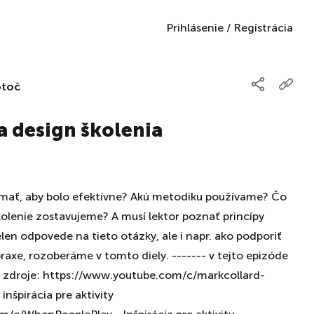
Prihlásenie
/
Registrácia
otoč
na design školenia
 mať, aby bolo efektívne? Akú metodiku používame? Čo
olenie zostavujeme? A musí lektor poznať princípy
len odpovede na tieto otázky, ale i napr. ako podporiť
axe, rozoberáme v tomto diely. ------- v tejto epizóde
 zdroje: https://www.youtube.com/c/markcollard-
inšpirácia pre aktivity