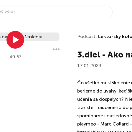
Podcast:
Lektorský kol
3.diel - Ako 
40:53
17.01.2023
Čo všetko musí školenie
berieme do úvahy, keď šk
učenia sa dospelých? Nie
transfer naučeného do pr
spomíname i nasledovné
playmeo - Marc Collard - 