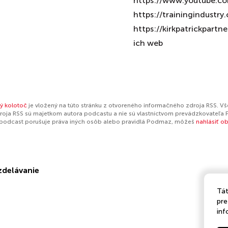
https://www.youtube.com
https://trainingindustry.
https://kirkpatrickpartn
ich web
ký kolotoč
je vložený na túto stránku z otvoreného informačného zdroja RSS. Vš
oja RSS sú majetkom autora podcastu a nie sú vlastníctvom prevádzkovateľa 
 podcast porušuje práva iných osôb alebo pravidlá Podmaz, môžeš
nahlásiť o
zdelávanie
Tát
pre
inf