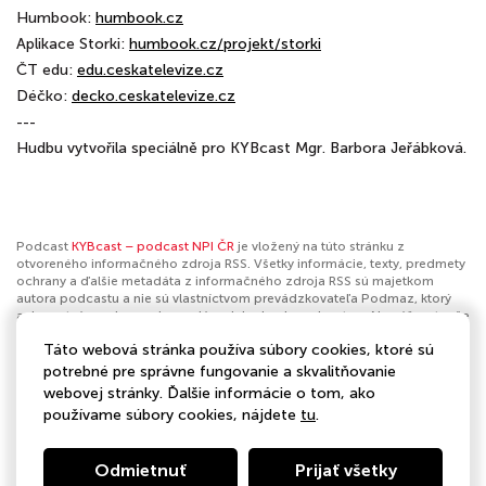
Humbook:
humbook.cz
Aplikace Storki:
humbook.cz/projekt/storki
ČT edu:
edu.ceskatelevize.cz
Déčko:
decko.ceskatelevize.cz
---
Hudbu vytvořila speciálně pro KYBcast Mgr. Barbora Jeřábková.
Podcast
KYBcast – podcast NPI ČR
je vložený na túto stránku z
otvoreného informačného zdroja RSS. Všetky informácie, texty, predmety
ochrany a ďalšie metadáta z informačného zdroja RSS sú majetkom
autora podcastu a nie sú vlastníctvom prevádzkovateľa Podmaz, ktorý
ani nevytvára ani nezodpovedá za ich obsah podcastov. Ak máš za to, že
podcast porušuje práva iných osôb alebo pravidlá Podmaz, môžeš
Táto webová stránka používa súbory cookies, ktoré sú
nahlásiť obsah
. Ak je toto tvoj podcast a chceš získať kontrolu nad týmto
profilom
klikni sem
.
potrebné pre správne fungovanie a skvalitňovanie
webovej stránky. Ďalšie informácie o tom, ako
Autor:
Národní pedagogický institut České republiky
používame súbory cookies, nájdete
tu
.
Kategórie:
Technológia
,
Vzdelávanie
,
Sebazlepšovanie
Odmietnuť
Prijať všetky