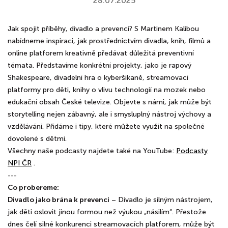
28.07.2025
Jak spojit příběhy, divadlo a prevenci? S Martinem Kalibou
nabídneme inspiraci, jak prostřednictvím divadla, knih, filmů a
online platforem kreativně předávat důležitá preventivní
témata. Představíme konkrétní projekty, jako je rapový
Shakespeare, divadelní hra o kyberšikaně, streamovací
platformy pro děti, knihy o vlivu technologií na mozek nebo
edukační obsah České televize. Objevte s námi, jak může být
storytelling nejen zábavný, ale i smysluplný nástroj výchovy a
vzdělávání. Přidáme i tipy, které můžete využít na společné
dovolené s dětmi.
Všechny naše podcasty najdete také na YouTube:
Podcasty
NPI ČR
.
---
Co probereme:
Divadlo jako brána k prevenci
– Divadlo je silným nástrojem,
jak děti oslovit jinou formou než výukou „násilím“. Přestože
dnes čelí silné konkurenci streamovacích platforem, může být