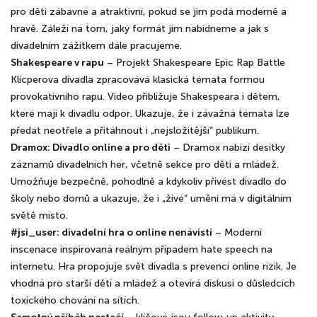
pro děti zábavné a atraktivní, pokud se jim podá moderně a
hravě. Záleží na tom, jaký formát jim nabídneme a jak s
divadelním zážitkem dále pracujeme.
Shakespeare v rapu
– Projekt Shakespeare Epic Rap Battle
Klicperova divadla zpracovává klasická témata formou
provokativního rapu. Video přibližuje Shakespeara i dětem,
které mají k divadlu odpor. Ukazuje, že i závažná témata lze
předat neotřele a přitáhnout i „nejsložitější“ publikum.
Dramox: Divadlo online a pro děti
– Dramox nabízí desítky
záznamů divadelních her, včetně sekce pro děti a mládež.
Umožňuje bezpečně, pohodlně a kdykoliv přivést divadlo do
školy nebo domů a ukazuje, že i „živé“ umění má v digitálním
světě místo.
#jsi_user: divadelní hra o online nenávisti
– Moderní
inscenace inspirovaná reálným případem hate speech na
internetu. Hra propojuje svět divadla s prevencí online rizik. Je
vhodná pro starší děti a mládež a otevírá diskusi o důsledcích
toxického chování na sítích.