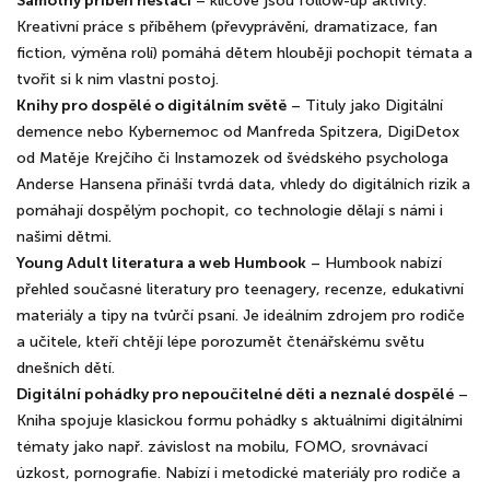
Samotný příběh nestačí
– klíčové jsou follow-up aktivity.
Kreativní práce s příběhem (převyprávění, dramatizace, fan
fiction, výměna rolí) pomáhá dětem hlouběji pochopit témata a
tvořit si k nim vlastní postoj.
Knihy pro dospělé o digitálním světě
– Tituly jako Digitální
demence nebo Kybernemoc od Manfreda Spitzera, DigiDetox
od Matěje Krejčího či Instamozek od švédského psychologa
Anderse Hansena přináší tvrdá data, vhledy do digitálních rizik a
pomáhají dospělým pochopit, co technologie dělají s námi i
našimi dětmi.
Young Adult literatura a web Humbook
– Humbook nabízí
přehled současné literatury pro teenagery, recenze, edukativní
materiály a tipy na tvůrčí psaní. Je ideálním zdrojem pro rodiče
a učitele, kteří chtějí lépe porozumět čtenářskému světu
dnešních dětí.
Digitální pohádky pro nepoučitelné děti a neznalé dospělé
–
Kniha spojuje klasickou formu pohádky s aktuálními digitálními
tématy jako např. závislost na mobilu, FOMO, srovnávací
úzkost, pornografie. Nabízí i metodické materiály pro rodiče a