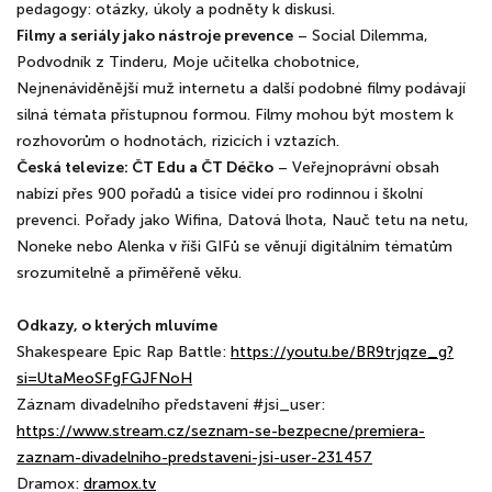
pedagogy: otázky, úkoly a podněty k diskusi.
Filmy a seriály jako nástroje prevence
– Social Dilemma,
Podvodník z Tinderu, Moje učitelka chobotnice,
Nejnenáviděnější muž internetu a další podobné filmy podávají
silná témata přístupnou formou. Filmy mohou být mostem k
rozhovorům o hodnotách, rizicích i vztazích.
Česká televize: ČT Edu a ČT Déčko
– Veřejnoprávní obsah
nabízí přes 900 pořadů a tisíce videí pro rodinnou i školní
prevenci. Pořady jako Wifina, Datová lhota, Nauč tetu na netu,
Noneke nebo Alenka v říši GIFů se věnují digitálním tématům
srozumitelně a přiměřeně věku.
Odkazy, o kterých mluvíme
Shakespeare Epic Rap Battle:
https://youtu.be/BR9trjqze_g?
si=UtaMeoSFgFGJFNoH
Záznam divadelního představení #jsi_user:
https://www.stream.cz/seznam-se-bezpecne/premiera-
zaznam-divadelniho-predstaveni-jsi-user-231457
Dramox:
dramox.tv