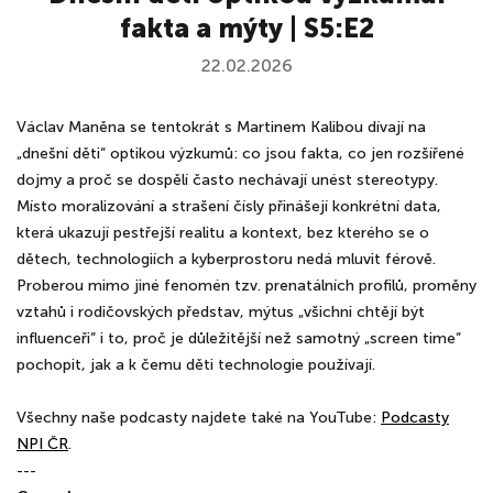
fakta a mýty | S5:E2
22.02.2026
Václav Maněna se tentokrát s Martinem Kalibou dívají na
„dnešní děti“ optikou výzkumů: co jsou fakta, co jen rozšířené
dojmy a proč se dospělí často nechávají unést stereotypy.
Místo moralizování a strašení čísly přinášejí konkrétní data,
která ukazují pestřejší realitu a kontext, bez kterého se o
dětech, technologiích a kyberprostoru nedá mluvit férově.
Proberou mimo jiné fenomén tzv. prenatálních profilů, proměny
vztahů i rodičovských představ, mýtus „všichni chtějí být
influenceři“ i to, proč je důležitější než samotný „screen time“
pochopit, jak a k čemu děti technologie používají.
Všechny naše podcasty najdete také na YouTube:
Podcasty
NPI ČR
.
---