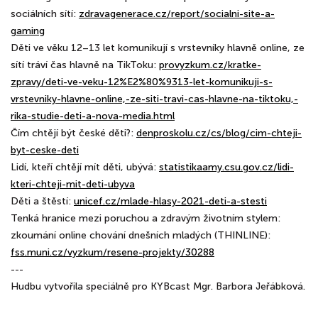
sociálních sítí:
zdravagenerace.cz/report/socialni-site-a-
gaming
Děti ve věku 12–13 let komunikují s vrstevníky hlavně online, ze
sítí tráví čas hlavně na TikToku:
provyzkum.cz/kratke-
zpravy/deti-ve-veku-12%E2%80%9313-let-komunikuji-s-
vrstevniky-hlavne-online,-ze-siti-travi-cas-hlavne-na-tiktoku,-
rika-studie-deti-a-nova-media.html
Čím chtějí být české děti?:
denproskolu.cz/cs/blog/cim-chteji-
byt-ceske-deti
Lidí, kteří chtějí mít děti, ubývá:
statistikaamy.csu.gov.cz/lidi-
kteri-chteji-mit-deti-ubyva
Děti a štěstí:
unicef.cz/mlade-hlasy-2021-deti-a-stesti
Tenká hranice mezi poruchou a zdravým životním stylem:
zkoumání online chování dnešních mladých (THINLINE):
fss.muni.cz/vyzkum/resene-projekty/30288
---
Hudbu vytvořila speciálně pro KYBcast Mgr. Barbora Jeřábková.