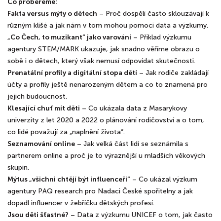
Co probereme:
Fakta versus mýty o dětech
– Proč dospělí často sklouzávají k
různým klišé a jak nám v tom mohou pomoci data a výzkumy.
„Co Čech, to muzikant“ jako varování
– Příklad výzkumu
agentury STEM/MARK ukazuje, jak snadno věříme obrazu o
sobě i o dětech, který však nemusí odpovídat skutečnosti.
Prenatální profily a digitální stopa dětí
– Jak rodiče zakládají
účty a profily ještě nenarozeným dětem a co to znamená pro
jejich budoucnost.
Klesající chuť mít děti
– Co ukázala data z Masarykovy
univerzity z let 2020 a 2022 o plánování rodičovství a o tom,
co lidé považují za „naplnění života“.
Seznamování online
– Jak velká část lidí se seznámila s
partnerem online a proč je to výraznější u mladších věkových
skupin.
Mýtus „všichni chtějí být influenceři“
– Co ukázal výzkum
agentury PAQ research pro Nadaci České spořitelny a jak
dopadl influencer v žebříčku dětských profesí.
Jsou děti šťastné?
– Data z výzkumu UNICEF o tom, jak často