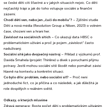
se české děti cítí šťastné a v jakých situacích nejvíc. Co děti
nejčastěji trápí a jak do toho vstupuje sociální a finanční
zázemí.
Chodí děti ven, nebo jen „čučí do mobilu“?
– Zjištění studie
Děti a nová média (Resolution Group a Nilsen, 2023) o volném
čase, chození ven a hraní her.
Závislost na sociálních sítích
– Co ukazují data HBSC o
problematickém užívání a proč je pojem „závislost“ často
nadužívaný.
Sociální sítě jako dvojsečný nástroj
– Příklad z výzkumů prof.
Davida Šmahela (projekt Thinline) u dívek s poruchami příjmu
potravy. Jestli mohou sociální sítě škodit nebo pomáhat závisí
hlavně na kontextu a konkrétní situaci.
Co bylo dřív: problém, nebo sociální síť?
– Proč není
jednoduché říct, co je příčina a co následek, a jak důležitá je
role dospělých v reálném světě.
Odkazy, o kterých mluvíme
Zdravá generace: Roste počet dětí s problematickým užíváním