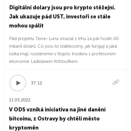
Digitální dolary jsou pro krypto stěžejní.
Jak ukazuje pád UST, investoři se stále
mohou spálit
Pád projektu Terra–Luna smazal z trhu za pár hodin 60
miliard dolarů. Co jsou to stablecoiny, jak fungují a jaká
rizika mají, rozebreme v Krypto Insideru s profesorem
ekonomie Ladislavem Krištoufkem.
37:12
11.05.2022
V ODS vzniká iniciativa na jiné danění
bitcoinu, z Ostravy by chtěli město
kryptoměn