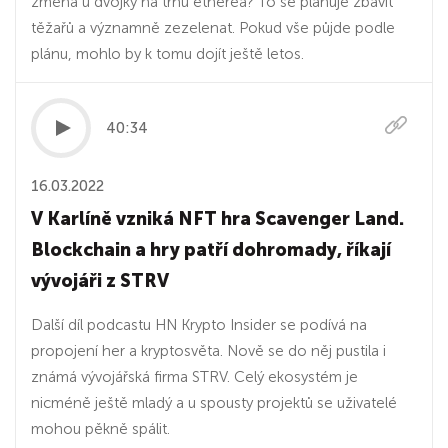
změna u dvojky na trhu etherea? To se plánuje zbavit
těžařů a významně zezelenat. Pokud vše půjde podle
plánu, mohlo by k tomu dojít ještě letos.
40:34
16.03.2022
V Karlíně vzniká NFT hra Scavenger Land.
Blockchain a hry patří dohromady, říkají
vývojáři z STRV
Další díl podcastu HN Krypto Insider se podívá na
propojení her a kryptosvěta. Nově se do něj pustila i
známá vývojářská firma STRV. Celý ekosystém je
nicméně ještě mladý a u spousty projektů se uživatelé
mohou pěkně spálit.