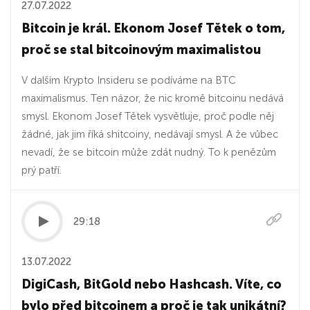
27.07.2022
Bitcoin je král. Ekonom Josef Tětek o tom,
proč se stal bitcoinovým maximalistou
V dalším Krypto Insideru se podíváme na BTC
maximalismus. Ten názor, že nic kromě bitcoinu nedává
smysl. Ekonom Josef Tětek vysvětluje, proč podle něj
žádné, jak jim říká shitcoiny, nedávají smysl. A že vůbec
nevadí, že se bitcoin může zdát nudný. To k penězům
prý patří.
29:18
13.07.2022
DigiCash, BitGold nebo Hashcash. Víte, co
bylo před bitcoinem a proč je tak unikátní?