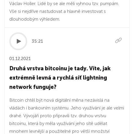
Václav Holler. Lidé by se ale měli vyhnou tzv. pumpám.
Vše si nejdříve nastudovat a hlavně investovat s
dlouhodobým výhledem.
35:21
01.12.2021
Druhá vrstva bitcoinu je tady. Víte, jak
extrémně levná a rychlá síť lightning
network funguje?
Bitcoin chtěl být nová digitální měna nezávislá na
vládách i bankovním systému. Jeho využívání je ale velmi
drahé. Vývojáři proto připravili tzv. druhou vrstvu
bitcoinu, která by měla využívání jeho sítě udělat
mnohem levnější a použitelné pro větší množství