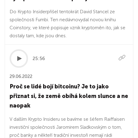
Do Krypto Insiderpřišel tentokrát David Stancel ze
společnosti Fumbi. Ten nedávnovydal novou knihu
Coinstory, ve které popisuje vznik kryptoměn ito, jak se
dostaly tam, kde jsou dnes.
25:56
29.06.2022
Proč se lidé bojí bitcoinu? Je to jako
přiznat si, že země obíhá kolem slunce a ne
naopak
V dalším Krypto Insideru se bavíme se šéfem Raiffaisen
investiční společnosti Jaromirem Sladkovským o tom,
proč banky a někteří tradiční investoři nemají rádi