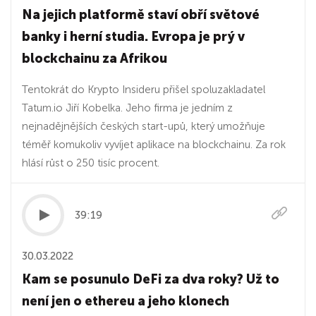
Na jejich platformě staví obří světové
banky i herní studia. Evropa je prý v
blockchainu za Afrikou
Tentokrát do Krypto Insideru přišel spoluzakladatel
Tatum.io Jiří Kobelka. Jeho firma je jedním z
nejnadějnějších českých start-upů, který umožňuje
téměř komukoliv vyvíjet aplikace na blockchainu. Za rok
hlásí růst o 250 tisíc procent.
39:19
30.03.2022
Kam se posunulo DeFi za dva roky? Už to
není jen o ethereu a jeho klonech