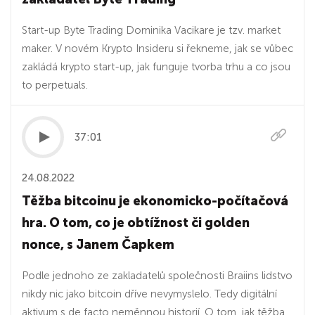
Start-up Byte Trading Dominika Vacikare je tzv. market
maker. V novém Krypto Insideru si řekneme, jak se vůbec
zakládá krypto start-up, jak funguje tvorba trhu a co jsou
to perpetuals.
37:01
24.08.2022
Těžba bitcoinu je ekonomicko-počítačová
hra. O tom, co je obtížnost či golden
nonce, s Janem Čapkem
Podle jednoho ze zakladatelů společnosti Braiins lidstvo
nikdy nic jako bitcoin dříve nevymyslelo. Tedy digitální
aktivum s de facto neměnnou historií. O tom, jak těžba