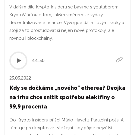
V dalším díle Krypto Insideru se bavíme s youtuberem
KryptoVláďou o tom, jakým směrem se vydaly
decentralizované finance. Vývoj jde dál mílovými kroky a
stojí za to prostudovat si nejen nové protokoly, ale
rovnou i blockchainy.
44:30
23.03.2022
Kdy se dočkáme „nového“ etherea? Dvojka
na trhu chce snížit spotřebu elektřiny o
99,9 procenta
Do Krypto Insideru přišel Mário Havel z Paralelní polis. A
téma je pro kryptosvět stěžejní: kdy přijde největší