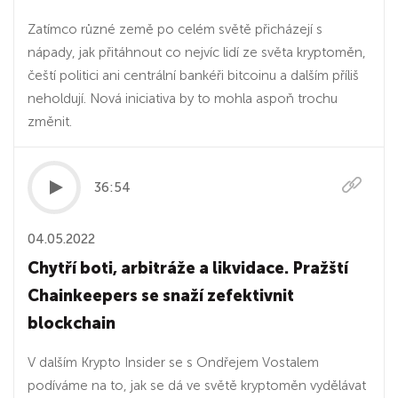
Zatímco různé země po celém světě přicházejí s
nápady, jak přitáhnout co nejvíc lidí ze světa kryptoměn,
čeští politici ani centrální bankéři bitcoinu a dalším příliš
neholdují. Nová iniciativa by to mohla aspoň trochu
změnit.
36:54
04.05.2022
Chytří boti, arbitráže a likvidace. Pražští
Chainkeepers se snaží zefektivnit
blockchain
V dalším Krypto Insider se s Ondřejem Vostalem
podíváme na to, jak se dá ve světě kryptoměn vydělávat