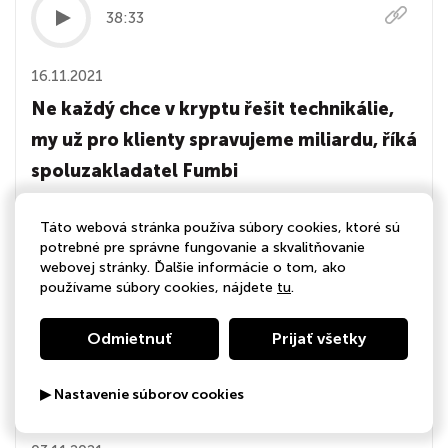
38:33
16.11.2021
Ne každý chce v kryptu řešit technikálie,
my už pro klienty spravujeme miliardu, říká
spoluzakladatel Fumbi
Otevření prvního amerického ETF fondu na futures
Táto webová stránka používa súbory cookies, ktoré sú
bitcoinu vytlačilo jeho cenu na historická maxima. Řada
potrebné pre správne fungovanie a skvalitňovanie
investorů do kryptoměn nechce vědět, co je privátní klíč
webovej stránky. Ďalšie informácie o tom, ako
používame súbory cookies, nájdete
tu
.
a peněženka. A raději se poohlíží po nástrojích, jak do
nich investovat jinak.
Odmietnuť
Prijať všetky
10:52
▶ Nastavenie súborov cookies