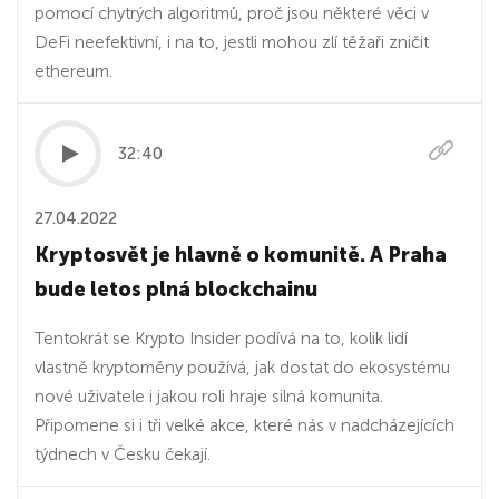
pomocí chytrých algoritmů, proč jsou některé věci v
DeFi neefektivní, i na to, jestli mohou zlí těžaři zničit
ethereum.
32:40
27.04.2022
Kryptosvět je hlavně o komunitě. A Praha
bude letos plná blockchainu
Tentokrát se Krypto Insider podívá na to, kolik lidí
vlastně kryptoměny používá, jak dostat do ekosystému
nové uživatele i jakou roli hraje silná komunita.
Připomene si i tři velké akce, které nás v nadcházejících
týdnech v Česku čekají.