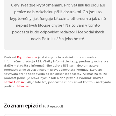
Celý svět žije kryptoměnami. Pro většinu lidí jsou ale
peníze na blockchainu příliš abstraktní. Co jsou to
kryptoměny, jak funguje bitcoin a ethereum a jak o ně
nepřijít kvůli hloupé chybě? Na to vám v tomto
podcastu bude odpovídat redaktor Hospodářských
novin Petr Lukáč a jeho hosté.
Podcast
Krypto Insider
je vložený na túto stránku z otvoreného
informačného zdroja RSS. Všetky informácie, texty, predmety ochrany a
ďalšie metadáta z informačného zdroja RSS sú majetkom autora
podcastu a nie sú vlastníctvom prevádzkovateľa Podmaz, ktorý ani
nevytvára ani nezodpovedá za ich obsah podcastov. Ak máš za to, že
podcast porušuje práva iných osôb alebo pravidlá Podmaz, môžeš
nahlásiť obsah
. Ak je toto tvoj podcast a chceš získať kontrolu nad týmto
profilom
klikni sem
.
Zoznam epizód
(68 epizód)