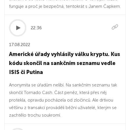
funguje a proč je bezpečná, tentokrát s Janem Čapkem.
22:36
17.08.2022
Americké úřady vyhlásily válku kryptu. Kus
kódu skončil na sankčním seznamu vedle
ISIS či Putina
Anonymita se úřadům nelíbí. Na sankčním seznamu tak
skončil Tornado Cash. Část peněz, která přes něj
protekla, opravdu pocházela od zločinců. Ale drtivou
většinu z transakcí prováděli běžní uživatelé, kterým se
zachtělo trochu soukromí.