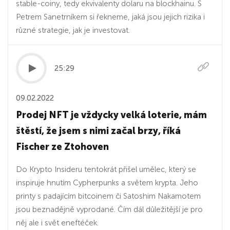
stable-coiny, tedy ekvivalenty dolaru na blockhainu. S
Petrem Sanetrníkem si řekneme, jaká jsou jejich rizika i
různé strategie, jak je investovat.
25:29
09.02.2022
Prodej NFT je vždycky velká loterie, mám
štěstí, že jsem s nimi začal brzy, říká
Fischer ze Ztohoven
Do Krypto Insideru tentokrát přišel umělec, který se
inspiruje hnutím Cypherpunks a světem krypta. Jeho
printy s padajícím bitcoinem či Satoshim Nakamotem
jsou beznadějně vyprodané. Čím dál důležitější je pro
něj ale i svět eneftéček.