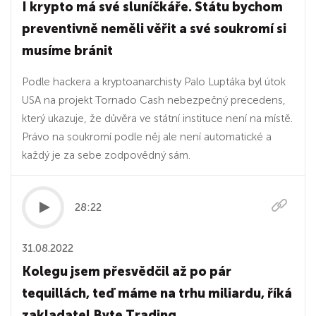
I krypto má své sluníčkáře. Státu bychom
preventivně neměli věřit a své soukromí si
musíme bránit
Podle hackera a kryptoanarchisty Palo Luptáka byl útok
USA na projekt Tornado Cash nebezpečný precedens,
který ukazuje, že důvěra ve státní instituce není na místě.
Právo na soukromí podle něj ale není automatické a
každý je za sebe zodpovědný sám.
28:22
31.08.2022
Kolegu jsem přesvědčil až po pár
tequillách, teď máme na trhu miliardu, říká
zakladatel Byte Trading