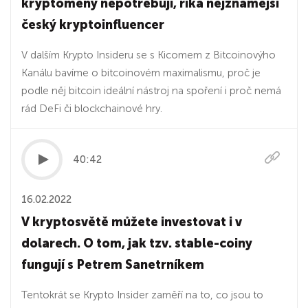
kryptoměny nepotřebuji, říká nejznámější
český kryptoinfluencer
V dalším Krypto Insideru se s Kicomem z Bitcoinovýho
Kanálu bavíme o bitcoinovém maximalismu, proč je
podle něj bitcoin ideální nástroj na spoření i proč nemá
rád DeFi či blockchainové hry.
40:42
16.02.2022
V kryptosvětě můžete investovat i v
dolarech. O tom, jak tzv. stable-coiny
fungují s Petrem Sanetrníkem
Tentokrát se Krypto Insider zaměří na to, co jsou to