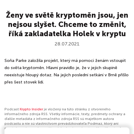
Ženy ve světě kryptoměn jsou, jen
nejsou slyšet. Chceme to změnit,
říká zakladatelka Holek v kryptu
28.07.2021
Soňa Parke založila projekt, který má pomoci ženám vstoupit
do světa kryptoměn. Hlavní pravidlo je, že v jejich skupině
neexistuje hloupý dotaz. Na jejich poslední setkání v Brně přišlo
přes šest stovek lidí.
Podcast
Krypto Insider
je vložený na túto stránku z otvoreného
informačného zdroja RSS. Všetky informácie, texty, predmety ochrany a
ďalšie metadáta z informačného zdroja RSS sú majetkom autora
podcastu a nie sú vlastníctvom prevádzkovateľa Podmaz, ktorý ani
nevytvára ani nezodpovedá za ich obsah podcastov. Ak máš za to, že
podcast porušuje práva iných osôb alebo pravidlá Podmaz, môžeš