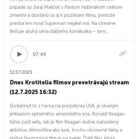
prípade sú Juraj Malíček s Pavlom Hubinákom celkom
zmierliví a dostanú sa aj k pozitívam filmu, pretože
predsa len nový Superman nejaké má. Na streame
finišuje druhá séria ďalšieho komiksáka – tent...
07:49
12.07.2025
Dnes Krotitelia filmov prevetrávajú stream
(12.7.2025 16:32)
Dotiahnuť to z herca na prezidenta USA, je skvelým
príkladom splneného amerického sna. Ronald Reagan
toho zažil veľa, tak je film Reagan slušne nahustený
aktivitou. Atmosféra ako lusk, trochu obrúsené fakty a
slušný životopisný film je na svete. Ďalší film, ktorý