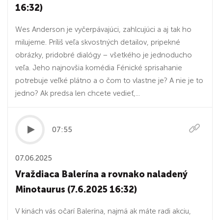
16:32)
Wes Anderson je vyčerpávajúci, zahlcujúci a aj tak ho
milujeme. Príliš veľa skvostných detailov, pripekné
obrázky, pridobré dialógy – všetkého je jednoducho
veľa. Jeho najnovšia komédia Fénické sprisahanie
potrebuje veľké plátno a o čom to vlastne je? A nie je to
jedno? Ak predsa len chcete vedieť,...
07:55
07.06.2025
Vraždiaca Balerína a rovnako naladený
Minotaurus (7.6.2025 16:32)
V kinách vás očarí Balerína, najmä ak máte radi akciu,