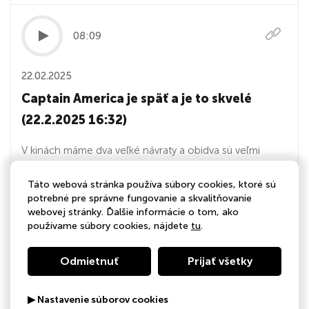
08:09
22.02.2025
Captain America je späť a je to skvelé
(22.2.2025 16:32)
V kinách máme dva veľké návraty a obidva sú veľmi
vydarené. Captain America: Prekrásny nový svet je triler
Táto webová stránka používa súbory cookies, ktoré sú
na pohľadanie a Bridget Jonesová: Zbláznená do
potrebné pre správne fungovanie a skvalitňovanie
chlapa, ponúka nový rozmer ženy v strednom veku, so
webovej stránky. Ďalšie informácie o tom, ako
všetkým, čo k nej patrí. A aby toho nebolo málo, Pavol
používame súbory cookies, nájdete
tu
.
Hubinák s Jurajom Malíčkom recenzujú aj...
Odmietnuť
Prijať všetky
08:09
▶ Nastavenie súborov cookies