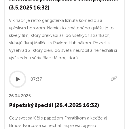
(3.5.2025 16:32)
V kinách je retro gangsterka líznutá komédiou a
upírskym hororom. Namiesto zmäteného gulášu je to
skvelý film, ktorý prekvapí asi po všetkých stránkach,
sľubujú Juraj Malíček s Pavlom Hubinákom. Pozreli si
Vyšehrad 2, ktorý dieru do sveta neurobil a nenechali si
ujsť siedmu sériu Black Mirror, ktorá...
07:37
26.04.2025
Pápežský špeciál (26.4.2025 16:32)
Celý svet sa lúči s pápežom Františkom a keďže aj
filmoví tvorcovia sa nechali inšpirovať aj jeho