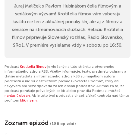
Juraj Malíček s Pavlom Hubinákom čelia filmovým a
seriálovým výzvam! Krotitelia filmov vám vyberajú
kvalitu nie len z aktuálnej ponuky kín, ale aj z filmov a
seriálov na streamovacích službách. Reláciu Krotitelia
filmov pripravuje Slovenský rozhlas, Rádio Slovensko,
SRo1. V premiére vysielame vždy v sobotu po 16:30.
Podcast
Krotitelia filmov
je vložený na túto stránku z otvoreného
informačného zdroja RSS. Všetky informácie, texty, predmety ochrany a
ďalšie metadáta z informačného zdroja RSS sú majetkom autora
podcastu a nie sú vlastníctvom prevádzkovateľa Podmaz, ktorý ani
nevytvára ani nezodpovedá za ich obsah podcastov. Ak máš za to, že
podcast porušuje práva iných osôb alebo pravidlá Podmaz, môžeš
nahlásiť obsah
. Ak je toto tvoj podcast a chceš získať kontrolu nad týmto
profilom
klikni sem
.
Zoznam epizód
(186 epizód)