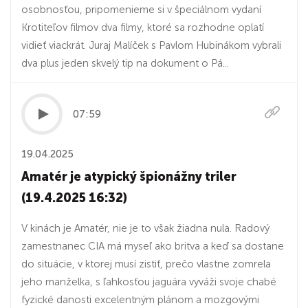
osobnosťou, pripomenieme si v špeciálnom vydaní
Krotiteľov filmov dva filmy, ktoré sa rozhodne oplatí
vidieť viackrát. Juraj Malíček s Pavlom Hubinákom vybrali
dva plus jeden skvelý tip na dokument o Pá...
07:59
19.04.2025
Amatér je atypický špionážny triler
(19.4.2025 16:32)
V kinách je Amatér, nie je to však žiadna nula. Radový
zamestnanec CIA má myseľ ako britva a keď sa dostane
do situácie, v ktorej musí zistiť, prečo vlastne zomrela
jeho manželka, s ľahkosťou jaguára vyváži svoje chabé
fyzické danosti excelentným plánom a mozgovými