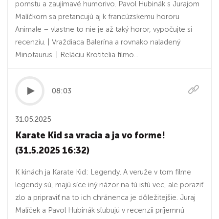
pomstu a zaujímavé humorivo. Pavol Hubinák s Jurajom
Malíčkom sa pretancujú aj k francúzskemu hororu
Animale – vlastne to nie je až taký horor, vypočujte si
recenziu. | Vraždiaca Balerína a rovnako naladený
Minotaurus. | Reláciu Krotitelia filmo...
08:03
31.05.2025
Karate Kid sa vracia a ja vo forme!
(31.5.2025 16:32)
K kinách ja Karate Kid: Legendy. A veruže v tom filme
legendy sú, majú síce iný názor na tú istú vec, ale poraziť
zlo a pripraviť na to ich chránenca je dôležitejšie. Juraj
Malíček a Pavol Hubinák sľubujú v recenzii príjemnú