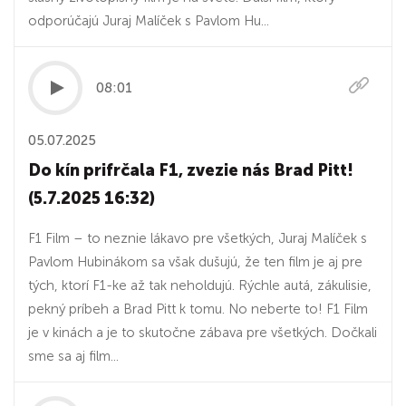
odporúčajú Juraj Malíček s Pavlom Hu...
08:01
05.07.2025
Do kín prifrčala F1, zvezie nás Brad Pitt!
(5.7.2025 16:32)
F1 Film – to neznie lákavo pre všetkých, Juraj Malíček s
Pavlom Hubinákom sa však dušujú, že ten film je aj pre
tých, ktorí F1-ke až tak neholdujú. Rýchle autá, zákulisie,
pekný príbeh a Brad Pitt k tomu. No neberte to! F1 Film
je v kinách a je to skutočne zábava pre všetkých. Dočkali
sme sa aj film...