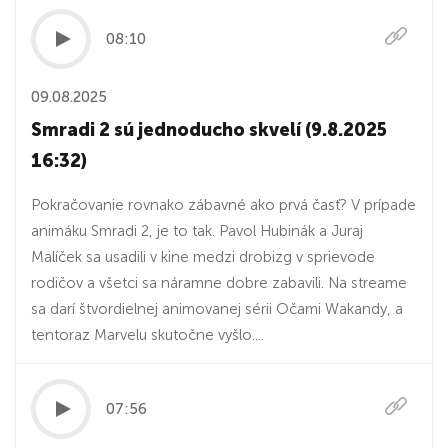
08:10
09.08.2025
Smradi 2 sú jednoducho skvelí (9.8.2025
16:32)
Pokračovanie rovnako zábavné ako prvá časť? V prípade
animáku Smradi 2, je to tak. Pavol Hubinák a Juraj
Malíček sa usadili v kine medzi drobizg v sprievode
rodičov a všetci sa náramne dobre zabavili. Na streame
sa darí štvordielnej animovanej sérii Očami Wakandy, a
tentoraz Marvelu skutočne vyšlo....
07:56