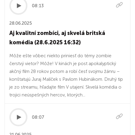
08:13
28.06.2025
Aj kvalitní zombíci, aj skvelá britská
komédia (28.6.2025 16:32)
Môže ešte vôbec niekto priniesť do témy zombie
čerstvý vietor? Môže! V kinách je post apokalyptický
akčný film 28 rokov potom a robí česť svojmu žánru –
konštatujú Juraj Malíček s Pavlom Hubinákom. Druhý tip
je zo streamu, hľadajte film V utajení. Skvelá komédia o
trojici neúspešných hercov, ktorých...
08:07
21.06.2025