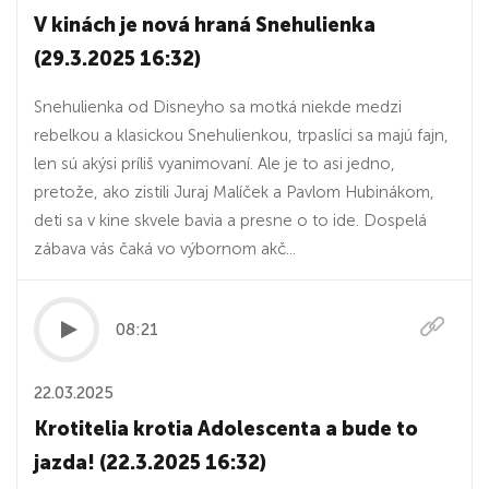
V kinách je nová hraná Snehulienka
(29.3.2025 16:32)
Snehulienka od Disneyho sa motká niekde medzi
rebelkou a klasickou Snehulienkou, trpaslíci sa majú fajn,
len sú akýsi príliš vyanimovaní. Ale je to asi jedno,
pretože, ako zistili Juraj Malíček a Pavlom Hubinákom,
deti sa v kine skvele bavia a presne o to ide. Dospelá
zábava vás čaká vo výbornom akč...
08:21
22.03.2025
Krotitelia krotia Adolescenta a bude to
jazda! (22.3.2025 16:32)