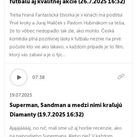
futbalu aj kvalitnej akcie (26.7.2025 16:32)
Tretia hraná Fantastická štvorka je v kinách má podtitul
Prvé kroky a Juraj Malíček s Pavlom Hubinákom sa tešia,
že to vôbec nedopadlo tak zle, ako mohlo. Česká
komédia plná pozitívnej lásky k futbalu neznie na prvé
počutie kto vie ako lákavo, v každom prípade je to film,
ktorý vás zabaví a je o týc...
07:38
19.07.2025
Superman, Sandman a medzi nimi kraľujú
Diamanty (19.7.2025 16:32)
Ajajajááááj, no nič, mali sme už aj horšie recenzie, ako
na najnovšieho Supermana. Alebo nie? V každom