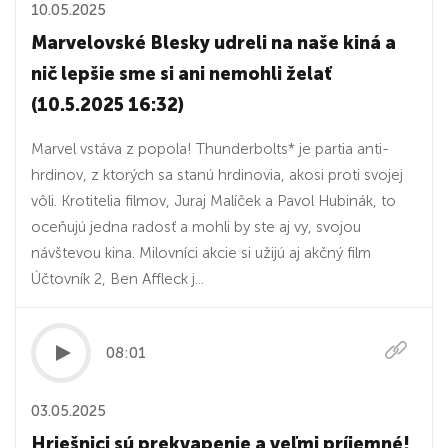
10.05.2025
Marvelovské Blesky udreli na naše kiná a
nič lepšie sme si ani nemohli želať
(10.5.2025 16:32)
Marvel vstáva z popola! Thunderbolts* je partia anti-
hrdinov, z ktorých sa stanú hrdinovia, akosi proti svojej
vôli. Krotitelia filmov, Juraj Malíček a Pavol Hubinák, to
oceňujú jedna radosť a mohli by ste aj vy, svojou
návštevou kina. Milovníci akcie si užijú aj akčný film
Účtovník 2, Ben Affleck j...
08:01
03.05.2025
Hriešnici sú prekvapenie a veľmi príjemné!