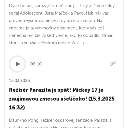
Dych berúci, zarážajúci, nečakaný – taký je štvordielny
seriál Adolescent, Juraj Malíček a Pavol Hubinák vás
prevedú vyšetrovaním vraždy aj celou sériou. Na
streame je aj výnimočný dokument, ktorý vás tiež
nenechá len tak. Aj keď vieme, ako to dopadlo, filmári,
ktorí sa snažia v čínskom meste Wu – c...
08:10
15.03.2025
Režisér Parazita je späť! Mickey 17 je
zaujímavou zmesou všeličoho! (15.3.2025
16:32)
Džun-ho Pong, režisér oscarovej senzácie Parazit, si
našiel cestu do našich kín a vy si môžete pozrieť