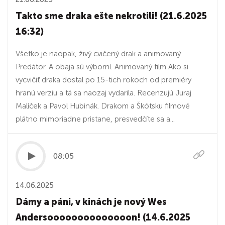
Takto sme draka ešte nekrotili! (21.6.2025
16:32)
Všetko je naopak, živý cvičený drak a animovaný
Predátor. A obaja sú výborní. Animovaný film Ako si
vycvičiť draka dostal po 15-tich rokoch od premiéry
hranú verziu a tá sa naozaj vydarila. Recenzujú Juraj
Malíček a Pavol Hubinák. Drakom a Škótsku filmové
plátno mimoriadne pristane, presvedčíte sa a...
08:05
14.06.2025
Dámy a páni, v kinách je nový Wes
Andersoooooooooooooon! (14.6.2025