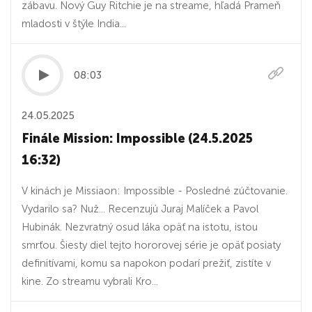
zábavu. Nový Guy Ritchie je na streame, hľadá Prameň
mladosti v štýle India...
08:03
24.05.2025
Finále Mission: Impossible (24.5.2025
16:32)
V kinách je Missiaon: Impossible - Posledné zúčtovanie.
Vydarilo sa? Nuž... Recenzujú Juraj Malíček a Pavol
Hubinák. Nezvratný osud láka opäť na istotu, istou
smrťou. Šiesty diel tejto hororovej série je opäť posiaty
definitívami, komu sa napokon podarí prežiť, zistíte v
kine. Zo streamu vybrali Kro...