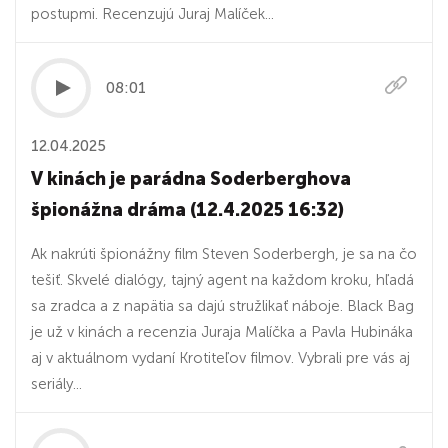
postupmi. Recenzujú Juraj Malíček...
08:01
12.04.2025
V kinách je parádna Soderberghova
špionážna dráma (12.4.2025 16:32)
Ak nakrúti špionážny film Steven Soderbergh, je sa na čo
tešiť. Skvelé dialógy, tajný agent na každom kroku, hľadá
sa zradca a z napätia sa dajú stružlikať náboje. Black Bag
je už v kinách a recenzia Juraja Malíčka a Pavla Hubináka
aj v aktuálnom vydaní Krotiteľov filmov. Vybrali pre vás aj
seriály...