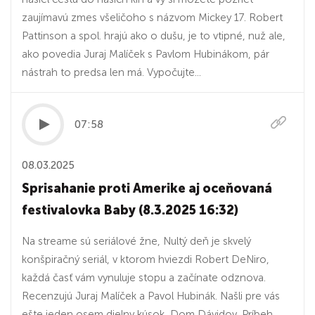
zaujímavú zmes všeličoho s názvom Mickey 17. Robert
Pattinson a spol. hrajú ako o dušu, je to vtipné, nuž ale,
ako povedia Juraj Malíček s Pavlom Hubinákom, pár
nástrah to predsa len má. Vypočujte...
07:58
08.03.2025
Sprisahanie proti Amerike aj oceňovaná
festivalovka Baby (8.3.2025 16:32)
Na streame sú seriálové žne, Nultý deň je skvelý
konšpiračný seriál, v ktorom hviezdi Robert DeNiro,
každá časť vám vynuluje stopu a začínate odznova.
Recenzujú Juraj Malíček a Pavol Hubinák. Našli pre vás
ešte jeden osem dielny kúsok, Dom Dávidov. Príbeh