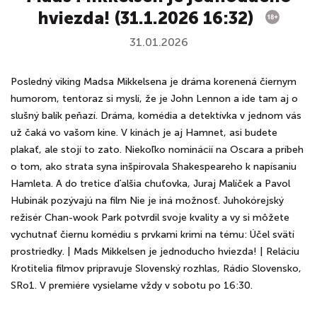
hviezda! (31.1.2026 16:32)
31.01.2026
Posledný viking Madsa Mikkelsena je dráma korenená čiernym
humorom, tentoraz si myslí, že je John Lennon a ide tam aj o
slušný balík peňazí. Dráma, komédia a detektívka v jednom vás
už čaká vo vašom kine. V kinách je aj Hamnet, asi budete
plakať, ale stojí to zato. Niekoľko nominácií na Oscara a príbeh
o tom, ako strata syna inšpirovala Shakespeareho k napísaniu
Hamleta. A do tretice ďalšia chuťovka, Juraj Malíček a Pavol
Hubinák pozývajú na film Nie je iná možnosť. Juhokórejský
režisér Chan-wook Park potvrdil svoje kvality a vy si môžete
vychutnať čiernu komédiu s prvkami krimi na tému: Účel svätí
prostriedky. | Mads Mikkelsen je jednoducho hviezda! | Reláciu
Krotitelia filmov pripravuje Slovenský rozhlas, Rádio Slovensko,
SRo1. V premiére vysielame vždy v sobotu po 16:30.