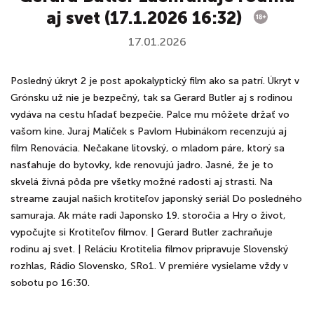
aj svet (17.1.2026 16:32)
17.01.2026
Posledný úkryt 2 je post apokalyptický film ako sa patrí. Úkryt v
Grónsku už nie je bezpečný, tak sa Gerard Butler aj s rodinou
vydáva na cestu hľadať bezpečie. Palce mu môžete držať vo
vašom kine. Juraj Malíček s Pavlom Hubinákom recenzujú aj
film Renovácia. Nečakane litovský, o mladom páre, ktorý sa
nasťahuje do bytovky, kde renovujú jadro. Jasné, že je to
skvelá živná pôda pre všetky možné radosti aj strasti. Na
streame zaujal našich krotiteľov japonský seriál Do posledného
samuraja. Ak máte radi Japonsko 19. storočia a Hry o život,
vypočujte si Krotiteľov filmov. | Gerard Butler zachraňuje
rodinu aj svet. | Reláciu Krotitelia filmov pripravuje Slovenský
rozhlas, Rádio Slovensko, SRo1. V premiére vysielame vždy v
sobotu po 16:30.