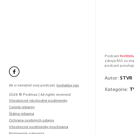
Podcast
Krotiteli
zdroja RSS sú ma
podcast porušuj
Autor:
STVR
Ak si nenašiel svoj podcast,
kontaktuj nás
Kategórie:
T
2026 © Podmaz | All rights reserved
Všeobecné obchodné podmienky
Cenník reklamy
Štátna reklama
Ochrana osobných údajov
Všeobecné podmienky používania
Nastavenie súkromia