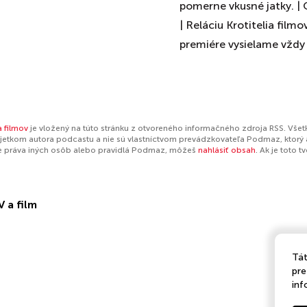
pomerne vkusné jatky. |
| Reláciu Krotitelia film
premiére vysielame vždy 
a filmov
je vložený na túto stránku z otvoreného informačného zdroja RSS. Všet
jetkom autora podcastu a nie sú vlastníctvom prevádzkovateľa Podmaz, ktorý 
e práva iných osôb alebo pravidlá Podmaz, môžeš
nahlásiť obsah
. Ak je toto 
V a film
Tát
pre
inf