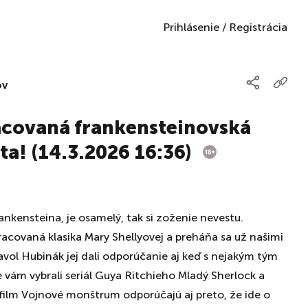
Prihlásenie
/
Registrácia
ov
covaná frankensteinovská
ta! (14.3.2026 16:36)
ankensteina, je osamelý, tak si zoženie nevestu.
acovaná klasika Mary Shellyovej a preháňa sa už našimi
Pavol Hubinák jej dali odporúčanie aj keď s nejakým tým
vám vybrali seriál Guya Ritchieho Mladý Sherlock a
film Vojnové monštrum odporúčajú aj preto, že ide o