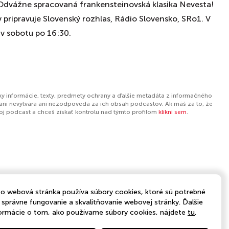
 Odvážne spracovaná frankensteinovská klasika Nevesta!
ov pripravuje Slovenský rozhlas, Rádio Slovensko, SRo1. V
v sobotu po 16:30.
ky informácie, texty, predmety ochrany a ďalšie metadáta z informačného
ani nevytvára ani nezodpovedá za ich obsah podcastov. Ak máš za to, že
tvoj podcast a chceš získať kontrolu nad týmto profilom
klikni sem
.
o webová stránka používa súbory cookies, ktoré sú potrebné
 správne fungovanie a skvalitňovanie webovej stránky. Ďalšie
ormácie o tom, ako používame súbory cookies, nájdete
tu
.