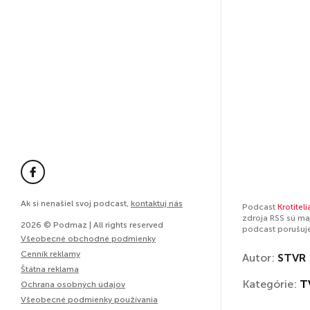
Ak si nenašiel svoj podcast,
kontaktuj nás
Podcast
Krotiteli
zdroja RSS sú ma
2026 © Podmaz | All rights reserved
podcast porušuj
Všeobecné obchodné podmienky
Cenník reklamy
Autor:
STVR
Štátna reklama
Kategórie:
T
Ochrana osobných údajov
Všeobecné podmienky používania