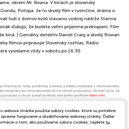
ame, okrem Mr. Beana. V kinách je slovenský
Gondu, Potopa. Je to skvelý film v rusínčine, dráma o
vali ľudí z domov kvôli stavaniu vodnej nádrže Starina.
binák sľubujú, že budete veľmi príjemne prekvapení. Film
e kiná. | Geniálny detektív Daniel Craig a skvelý Rowan
telia filmov pripravuje Slovenský rozhlas, Rádio
ére vysielame vždy v sobotu po 16:30.
ky informácie, texty, predmety ochrany a ďalšie metadáta z informačného
ani nevytvára ani nezodpovedá za ich obsah podcastov. Ak máš za to, že
tvoj podcast a chceš získať kontrolu nad týmto profilom
klikni sem
.
o webová stránka používa súbory cookies, ktoré sú potrebné
 správne fungovanie a skvalitňovanie webovej stránky. Ďalšie
ormácie o tom, ako používame súbory cookies, nájdete
tu
.