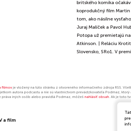
britského komika očakáv
koprodukčný film Martin 
tom, ako násilne vysťaho
Juraj Malíček a Pavol Hu
Potopa už premietajú naš
Atkinson. | Reláciu Kroti
Slovensko, SRo1. V premi
a filmov
je vložený na túto stránku z otvoreného informačného zdroja RSS. Všet
jetkom autora podcastu a nie sú vlastníctvom prevádzkovateľa Podmaz, ktorý 
e práva iných osôb alebo pravidlá Podmaz, môžeš
nahlásiť obsah
. Ak je toto 
Tát
pre
V a film
inf