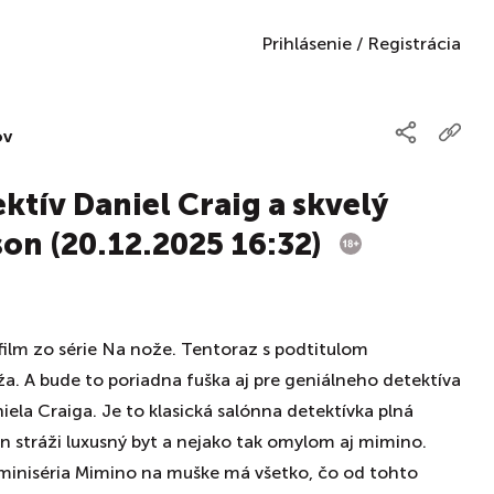
Prihlásenie
/
Registrácia
ov
ktív Daniel Craig a skvelý
on (20.12.2025 16:32)
 film zo série Na nože. Tentoraz s podtitulom
. A bude to poriadna fuška aj pre geniálneho detektíva
iela Craiga. Je to klasická salónna detektívka plná
 stráži luxusný byt a nejako tak omylom aj mimino.
miniséria Mimino na muške má všetko, čo od tohto