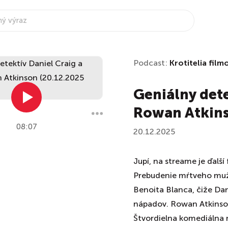
Podcast:
Krotitelia film
Geniálny dete
Rowan Atkins
08:07
20.12.2025
Jupí, na streame je ďalší
Prebudenie mŕtveho muža
Benoita Blanca, čiže Dan
nápadov. Rowan Atkinson
Štvordielna komediálna 