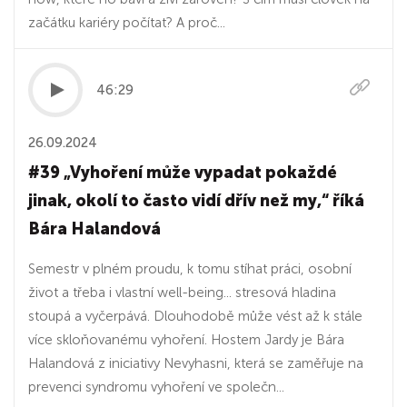
začátku kariéry počítat? A proč...
46:29
26.09.2024
#39 „Vyhoření může vypadat pokaždé
jinak, okolí to často vidí dřív než my,“ říká
Bára Halandová
Semestr v plném proudu, k tomu stíhat práci, osobní
život a třeba i vlastní well-being... stresová hladina
stoupá a vyčerpává. Dlouhodobě může vést až k stále
více skloňovanému vyhoření. Hostem Jardy je Bára
Halandová z iniciativy Nevyhasni, která se zaměřuje na
prevenci syndromu vyhoření ve společn...