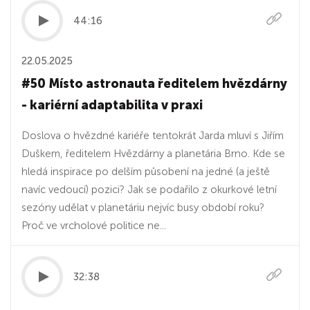
44:16
22.05.2025
#50 Místo astronauta ředitelem hvězdárny
- kariérní adaptabilita v praxi
Doslova o hvězdné kariéře tentokrát Jarda mluví s Jiřím
Duškem, ředitelem Hvězdárny a planetária Brno. Kde se
hledá inspirace po delším působení na jedné (a ještě
navíc vedoucí) pozici? Jak se podařilo z okurkové letní
sezóny udělat v planetáriu nejvíc busy období roku?
Proč ve vrcholové politice ne...
32:38