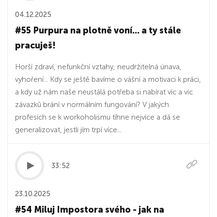
04.12.2025
#55 Purpura na plotně voní... a ty stále
pracuješ!
Horší zdraví, nefunkční vztahy, neudržitelná únava,
vyhoření... Kdy se ještě bavíme o vášní a motivaci k práci,
a kdy už nám naše neustálá potřeba si nabírat víc a víc
závazků brání v normálním fungování? V jakých
profesích se k workoholismu tíhne nejvíce a dá se
generalizovat, jestli jím trpí více...
33:52
23.10.2025
#54 Miluj Impostora svého - jak na