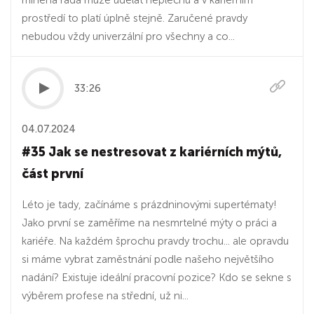
míněná rada může udělat neplechu a v kariérním
prostředí to platí úplně stejně. Zaručené pravdy
nebudou vždy univerzální pro všechny a co...
33:26
04.07.2024
#35 Jak se nestresovat z kariérních mýtů,
část první
Léto je tady, začínáme s prázdninovými supertématy!
Jako první se zaměříme na nesmrtelné mýty o práci a
kariéře. Na každém šprochu pravdy trochu... ale opravdu
si máme vybrat zaměstnání podle našeho největšího
nadání? Existuje ideální pracovní pozice? Kdo se sekne s
výběrem profese na střední, už ni...