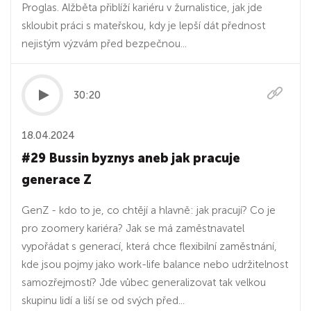
Proglas. Alžběta přiblíží kariéru v žurnalistice, jak jde
skloubit práci s mateřskou, kdy je lepší dát přednost
nejistým výzvám před bezpečnou...
30:20
18.04.2024
#29 Bussin byznys aneb jak pracuje
generace Z
GenZ - kdo to je, co chtějí a hlavně: jak pracují? Co je
pro zoomery kariéra? Jak se má zaměstnavatel
vypořádat s generací, která chce flexibilní zaměstnání,
kde jsou pojmy jako work-life balance nebo udržitelnost
samozřejmostí? Jde vůbec generalizovat tak velkou
skupinu lidí a liší se od svých před...