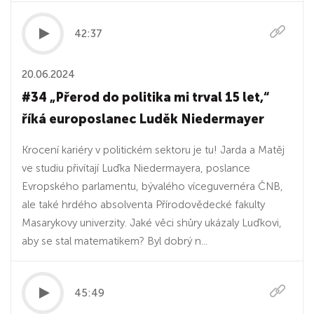
42:37
20.06.2024
#34 „Přerod do politika mi trval 15 let,“
říká europoslanec Luděk Niedermayer
Krocení kariéry v politickém sektoru je tu! Jarda a Matěj
ve studiu přivítají Luďka Niedermayera, poslance
Evropského parlamentu, bývalého víceguvernéra ČNB,
ale také hrdého absolventa Přírodovědecké fakulty
Masarykovy univerzity. Jaké věci shůry ukázaly Luďkovi,
aby se stal matematikem? Byl dobrý n...
45:49