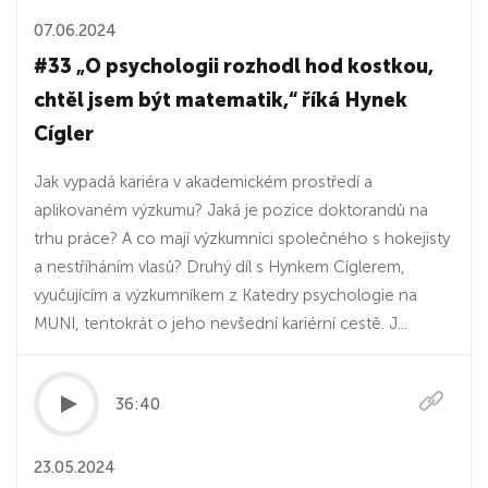
07.06.2024
#33 „O psychologii rozhodl hod kostkou,
chtěl jsem být matematik,“ říká Hynek
Cígler
Jak vypadá kariéra v akademickém prostředí a
aplikovaném výzkumu? Jaká je pozice doktorandů na
trhu práce? A co mají výzkumníci společného s hokejisty
a nestříháním vlasů? Druhý díl s Hynkem Cíglerem,
vyučujícím a výzkumníkem z Katedry psychologie na
MUNI, tentokrát o jeho nevšední kariérní cestě. J...
36:40
23.05.2024