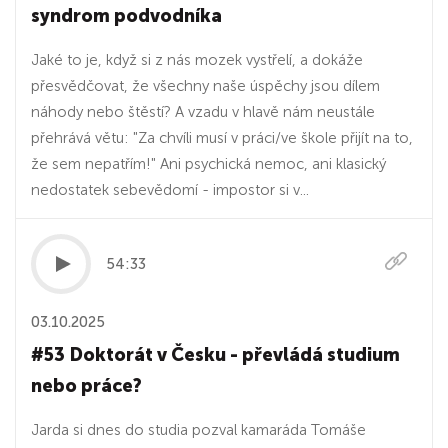
syndrom podvodníka
Jaké to je, když si z nás mozek vystřelí, a dokáže
přesvědčovat, že všechny naše úspěchy jsou dílem
náhody nebo štěstí? A vzadu v hlavě nám neustále
přehrává větu: "Za chvíli musí v práci/ve škole přijít na to,
že sem nepatřím!" Ani psychická nemoc, ani klasický
nedostatek sebevědomí - impostor si v...
54:33
03.10.2025
#53 Doktorát v Česku - převládá studium
nebo práce?
Jarda si dnes do studia pozval kamaráda Tomáše