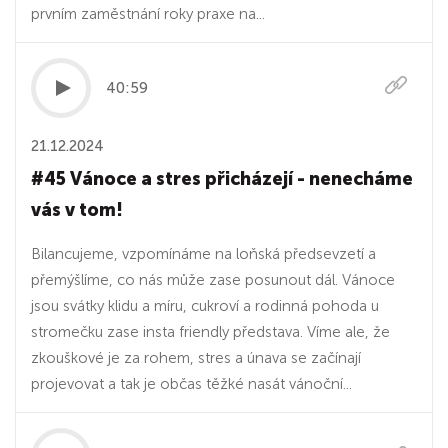
prvním zaměstnání roky praxe na...
40:59
21.12.2024
#45 Vánoce a stres přicházejí - nenecháme
vás v tom!
Bilancujeme, vzpomínáme na loňská předsevzetí a
přemýšlíme, co nás může zase posunout dál. Vánoce
jsou svátky klidu a míru, cukroví a rodinná pohoda u
stromečku zase insta friendly představa. Víme ale, že
zkouškové je za rohem, stres a únava se začínají
projevovat a tak je občas těžké nasát vánoční...