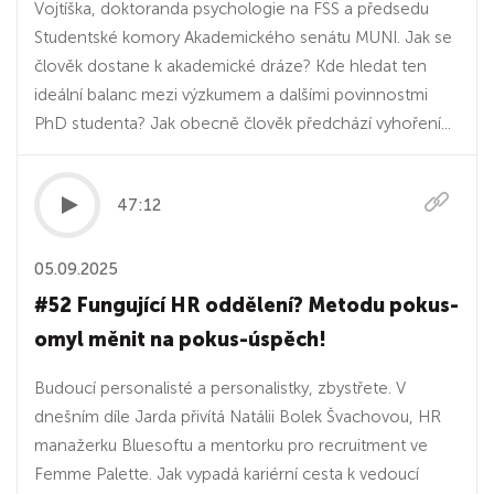
Vojtíška, doktoranda psychologie na FSS a předsedu
Studentské komory Akademického senátu MUNI. Jak se
člověk dostane k akademické dráze? Kde hledat ten
ideální balanc mezi výzkumem a dalšími povinnostmi
PhD studenta? Jak obecně člověk předchází vyhoření...
47:12
05.09.2025
#52 Fungující HR oddělení? Metodu pokus-
omyl měnit na pokus-úspěch!
Budoucí personalisté a personalistky, zbystřete. V
dnešním díle Jarda přivítá Natálii Bolek Švachovou, HR
manažerku Bluesoftu a mentorku pro recruitment ve
Femme Palette. Jak vypadá kariérní cesta k vedoucí