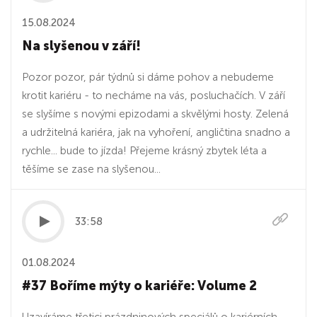
15.08.2024
Na slyšenou v září!
Pozor pozor, pár týdnů si dáme pohov a nebudeme
krotit kariéru - to necháme na vás, posluchačích. V září
se slyšíme s novými epizodami a skvělými hosty. Zelená
a udržitelná kariéra, jak na vyhoření, angličtina snadno a
rychle... bude to jízda! Přejeme krásný zbytek léta a
těšíme se zase na slyšenou...
33:58
01.08.2024
#37 Boříme mýty o kariéře: Volume 2