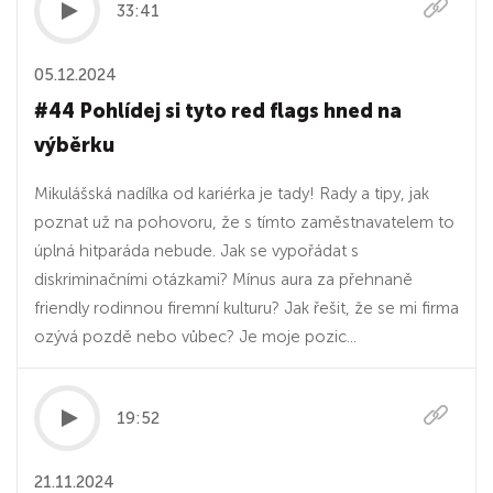
33:41
05.12.2024
#44 Pohlídej si tyto red flags hned na
výběrku
Mikulášská nadílka od kariérka je tady! Rady a tipy, jak
poznat už na pohovoru, že s tímto zaměstnavatelem to
úplná hitparáda nebude. Jak se vypořádat s
diskriminačními otázkami? Mínus aura za přehnaně
friendly rodinnou firemní kulturu? Jak řešit, že se mi firma
ozývá pozdě nebo vůbec? Je moje pozic...
19:52
21.11.2024