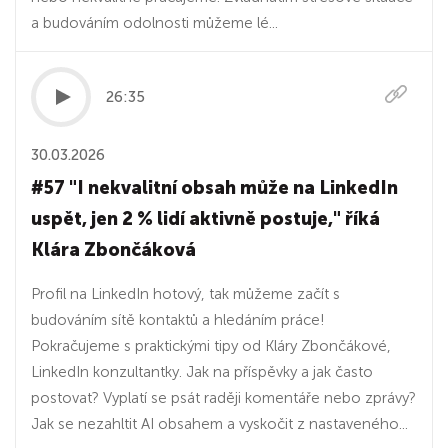
a budováním odolnosti můžeme lé...
26:35
30.03.2026
#57 "I nekvalitní obsah může na LinkedIn
uspět, jen 2 % lidí aktivně postuje," říká
Klára Zbončáková
Profil na LinkedIn hotový, tak můžeme začít s
budováním sítě kontaktů a hledáním práce!
Pokračujeme s praktickými tipy od Kláry Zbončákové,
LinkedIn konzultantky. Jak na příspěvky a jak často
postovat? Vyplatí se psát raději komentáře nebo zprávy?
Jak se nezahltit AI obsahem a vyskočit z nastaveného...