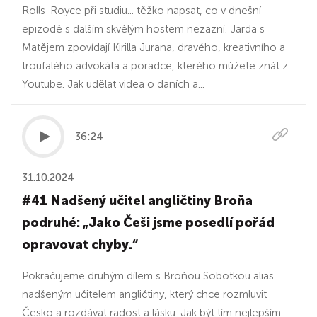
Rolls-Royce při studiu... těžko napsat, co v dnešní
epizodě s dalším skvělým hostem nezazní. Jarda s
Matějem zpovídají Kirilla Jurana, dravého, kreativního a
troufalého advokáta a poradce, kterého můžete znát z
Youtube. Jak udělat videa o daních a...
36:24
31.10.2024
#41 Nadšený učitel angličtiny Broňa
podruhé: „Jako Češi jsme posedlí pořád
opravovat chyby.“
Pokračujeme druhým dílem s Broňou Sobotkou alias
nadšeným učitelem angličtiny, který chce rozmluvit
Česko a rozdávat radost a lásku. Jak být tím nejlepším