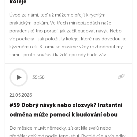
koleje
Úvod za námi, teď už můžeme přejít k rychlým
praktickým krokům. Ve třech miniepizodách naše
poradenské trio poradí, jak začít budovat návyk. Nebo
víc poeticky - jak položit ty koleje, které nás dovedou ke
kýženému cíli. K tomu se musíme vždy rozhodnout my
sami - proto součástí každé epizody bude záv...
35:50
21.05.2026
#59 Dobrý návyk nebo zlozvyk? Instantní
odměna může pomoci k budování obou
Do měsíce mluvit německy, získat kila svalů nebo
předělat celý byt podle feng-shui. Rychlé cíle a výsledky