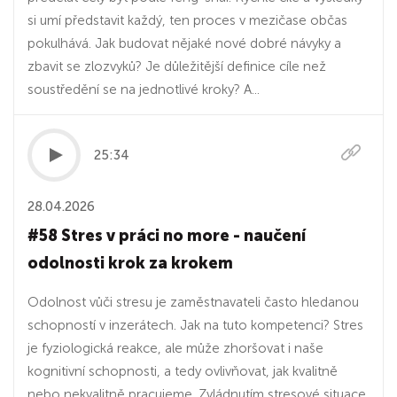
si umí představit každý, ten proces v mezičase občas
pokulhává. Jak budovat nějaké nové dobré návyky a
zbavit se zlozvyků? Je důležitější definice cíle než
soustředění se na jednotlivé kroky? A...
25:34
28.04.2026
#58 Stres v práci no more - naučení
odolnosti krok za krokem
Odolnost vůči stresu je zaměstnavateli často hledanou
schopností v inzerátech. Jak na tuto kompetenci? Stres
je fyziologická reakce, ale může zhoršovat i naše
kognitivní schopnosti, a tedy ovlivňovat, jak kvalitně
nebo nekvalitně pracujeme. Zvládnutím stresové situace