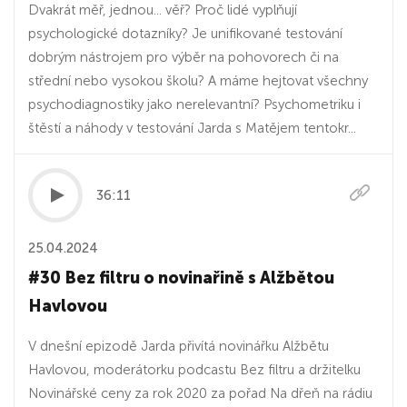
Dvakrát měř, jednou... věř? Proč lidé vyplňují
psychologické dotazníky? Je unifikované testování
dobrým nástrojem pro výběr na pohovorech či na
střední nebo vysokou školu? A máme hejtovat všechny
psychodiagnostiky jako nerelevantní? Psychometriku i
štěstí a náhody v testování Jarda s Matějem tentokr...
36:11
25.04.2024
#30 Bez filtru o novinařině s Alžbětou
Havlovou
V dnešní epizodě Jarda přivítá novinářku Alžbětu
Havlovou, moderátorku podcastu Bez filtru a držitelku
Novinářské ceny za rok 2020 za pořad Na dřeň na rádiu