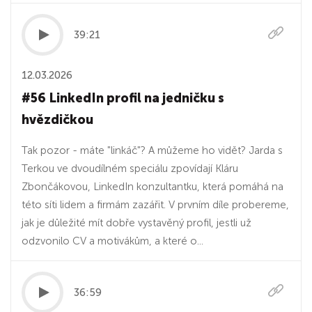
39:21
12.03.2026
#56 LinkedIn profil na jedničku s
hvězdičkou
Tak pozor - máte "linkáč"? A můžeme ho vidět? Jarda s
Terkou ve dvoudílném speciálu zpovídají Kláru
Zbončákovou, LinkedIn konzultantku, která pomáhá na
této síti lidem a firmám zazářit. V prvním díle probereme,
jak je důležité mít dobře vystavěný profil, jestli už
odzvonilo CV a motivákům, a které o...
36:59