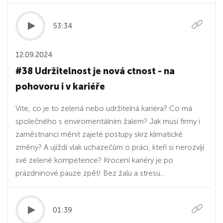
53:34
12.09.2024
#38 Udržitelnost je nová ctnost - na
pohovoru i v kariéře
Víte, co je to zelená nebo udržitelná kariéra? Co má
společného s enviromentálním žalem? Jak musí firmy i
zaměstnanci měnit zajeté postupy skrz klimatické
změny? A ujíždí vlak uchazečům o práci, kteří si nerozvíjí
své zelené kompetence? Krocení kariéry je po
prázdninové pauze zpět! Bez žalu a stresu...
01:39