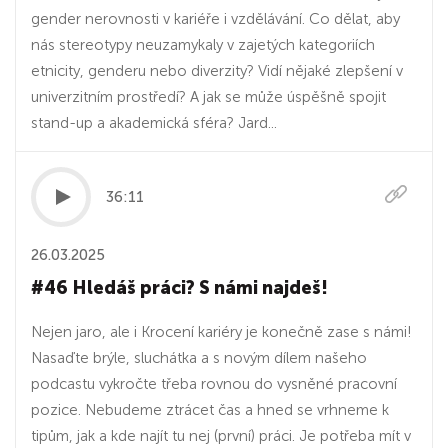
gender nerovnosti v kariéře i vzdělávání. Co dělat, aby
nás stereotypy neuzamykaly v zajetých kategoriích
etnicity, genderu nebo diverzity? Vidí nějaké zlepšení v
univerzitním prostředí? A jak se může úspěšně spojit
stand-up a akademická sféra? Jard...
36:11
26.03.2025
#46 Hledáš práci? S námi najdeš!
Nejen jaro, ale i Krocení kariéry je konečně zase s námi!
Nasaďte brýle, sluchátka a s novým dílem našeho
podcastu vykročte třeba rovnou do vysněné pracovní
pozice. Nebudeme ztrácet čas a hned se vrhneme k
tipům, jak a kde najít tu nej (první) práci. Je potřeba mít v