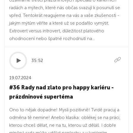
Uzavíráme třetici prázdninových speciálů o kariérních
radách a mýtech, které nás občas svazují k posunutí se
vpřed. Tentokrát reagujeme na vás a vaše zkušenosti -
jakým mýtům věříte a které už se podařilo vymýtit.
Extrovert versus introvert, důležitost platového
ohodnocení nebo špatné rozhodnutí na...
35:52
19.07.2024
#36 Rady nad zlato pro happy kariéru -
prázdninové supertéma
Ono to nějak dopadne! Mysli pozitivně! Tvrdě pracuj a
odměna tě nemine! Anebo klasika: oblékej se na práci,
kterou chceš dělat, ne na tu, kterou už děláš. I dobře