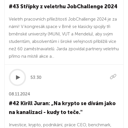
#43 Střípky z veletrhu JobChallenge 2024
Veletrh pracovních příležitostí JobChallenge 2024 je za
námi! V kongresák.space v Brně se klasicky spojily tři
brněnské univerzity (MUNI, VUT a Mendelu), aby svým
studentům, absolventům i široké veřejnosti přiblížili více
než 60 zaměstnavatelů. Jarda zpovídal partnery veletrhu
přímo na místě akce a...
53:30
08.11.2024
#42 Kirill Juran: „Na krypto se dívám jako
na kanalizaci - kudy to teče."
Investice, krypto, podnikání, práce CEO, benchmark,