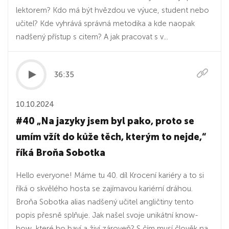
lektorem? Kdo má být hvězdou ve výuce, student nebo
učitel? Kde vyhrává správná metodika a kde naopak
nadšený přístup s citem? A jak pracovat s v...
36:35
10.10.2024
#40 „Na jazyky jsem byl pako, proto se
umím vžít do kůže těch, kterým to nejde,“
říká Broňa Sobotka
Hello everyone! Máme tu 40. díl Krocení kariéry a to si
říká o skvělého hosta se zajímavou kariérní dráhou.
Broňa Sobotka alias nadšený učitel angličtiny tento
popis přesně splňuje. Jak našel svoje unikátní know-
how, které ho baví a živí zároveň? S čím musí člověk na