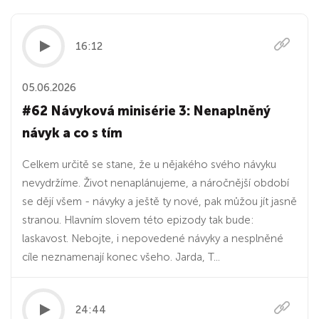
16:12
05.06.2026
#62 Návyková minisérie 3: Nenaplněný
návyk a co s tím
Celkem určitě se stane, že u nějakého svého návyku
nevydržíme. Život nenaplánujeme, a náročnější období
se dějí všem - návyky a ještě ty nové, pak můžou jít jasně
stranou. Hlavním slovem této epizody tak bude:
laskavost. Nebojte, i nepovedené návyky a nesplněné
cíle neznamenají konec všeho. Jarda, T...
24:44