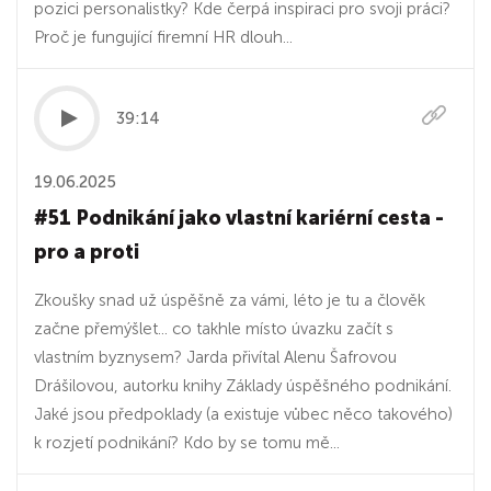
pozici personalistky? Kde čerpá inspiraci pro svoji práci?
Proč je fungující firemní HR dlouh...
39:14
19.06.2025
#51 Podnikání jako vlastní kariérní cesta -
pro a proti
Zkoušky snad už úspěšně za vámi, léto je tu a člověk
začne přemýšlet... co takhle místo úvazku začít s
vlastním byznysem? Jarda přivítal Alenu Šafrovou
Drášilovou, autorku knihy Základy úspěšného podnikání.
Jaké jsou předpoklady (a existuje vůbec něco takového)
k rozjetí podnikání? Kdo by se tomu mě...