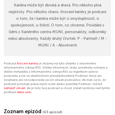
Kariéra může být divoká a dravá. Pro někoho plná
nejistoty. Pro někoho chaos. Krocení kariéry je podcast
o tom, že i kariéra může být o smysluplnosti, o
spokojenosti, o štěstí. O tom, co chceme. Povídání s
lidmi z Kariérního centra MUNI, personalisty, odborníky
nebo absolventy. Každý druhý čtvrtek. P - Partneři / M -
MUNI / A - Absolventi
Podcast
Krocení kariéry
je vložený na túto stránku z otvoreného
informačného zdroja RSS. Všetky informácie, texty, predmety ochrany a
ďalšie metadáta z informačného zdroja RSS sú majetkom autora
podcastu a nie sú vlastníctvom prevádzkovateľa Podmaz, ktorý ani
nevytvára ani nezodpovedá za ich obsah podcastov. Ak máš za to, že
podcast porušuje práva iných osôb alebo pravidlá Podmaz, môžeš
nahlásiť obsah
. Ak je toto tvoj podcast a chceš získať kontrolu nad týmto
profilom
klikni sem
.
Zoznam epizód
(63 epizód)