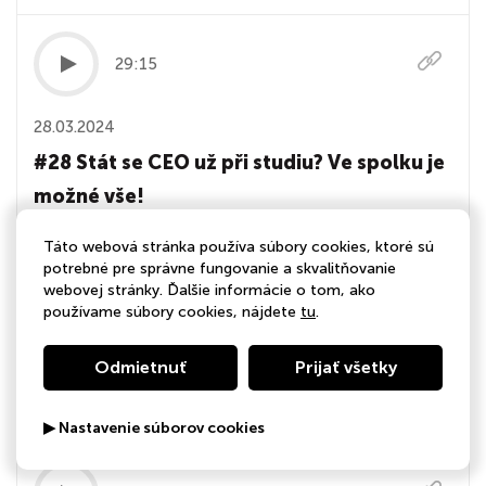
29:15
28.03.2024
#28 Stát se CEO už při studiu? Ve spolku je
možné vše!
Proč být součástí spolku? Pomůže to studentům nebo
Táto webová stránka používa súbory cookies, ktoré sú
potrebné pre správne fungovanie a skvalitňovanie
absolventům v hledání práce? Kde najít balanc mezi
webovej stránky. Ďalšie informácie o tom, ako
růstem ve spolku bez nároku na honorář oproti
používame súbory cookies, nájdete
tu
.
brigádám, ať je na nájem? Na MUNI najdete širokou
nabídku spolků a neziskovek, kde se uchytit ->
Odmietnuť
Prijať všetky
https://bit.ly/3vvgDwf Jarda dnes zpovídá naši milou
ko...
▶ Nastavenie súborov cookies