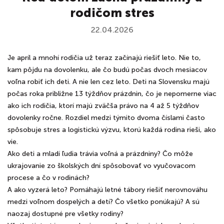
rodičom stres
22.04.2026
Je apríl a mnohí rodičia už teraz začínajú riešiť leto. Nie to,
kam pôjdu na dovolenku, ale čo budú počas dvoch mesiacov
voľna robiť ich deti. A nie len cez leto. Deti na Slovensku majú
počas roka približne 13 týždňov prázdnin, čo je nepomerne viac
ako ich rodičia, ktorí majú zväčša právo na 4 až 5 týždňov
dovolenky ročne. Rozdiel medzi týmito dvoma číslami často
spôsobuje stres a logistickú výzvu, ktorú každá rodina rieši, ako
vie.
Ako deti a mladí ľudia trávia voľná a prázdniny? Čo môže
ukrajovanie zo školských dní spôsobovať vo vyučovacom
procese a čo v rodinách?
A ako vyzerá leto? Pomáhajú letné tábory riešiť nerovnováhu
medzi voľnom dospelých a detí? Čo všetko ponúkajú? A sú
naozaj dostupné pre všetky rodiny?