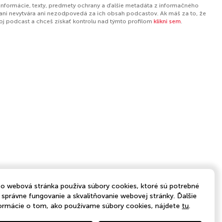
 informácie, texty, predmety ochrany a ďalšie metadáta z informačného
ani nevytvára ani nezodpovedá za ich obsah podcastov. Ak máš za to, že
tvoj podcast a chceš získať kontrolu nad týmto profilom
klikni sem
.
o webová stránka používa súbory cookies, ktoré sú potrebné
 správne fungovanie a skvalitňovanie webovej stránky. Ďalšie
ormácie o tom, ako používame súbory cookies, nájdete
tu
.