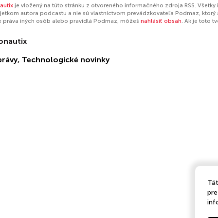
autix
je vložený na túto stránku z otvoreného informačného zdroja RSS. Všetky
jetkom autora podcastu a nie sú vlastníctvom prevádzkovateľa Podmaz, ktorý 
e práva iných osôb alebo pravidlá Podmaz, môžeš
nahlásiť obsah
. Ak je toto 
nautix
právy
,
Technologické novinky
Tát
pre
inf