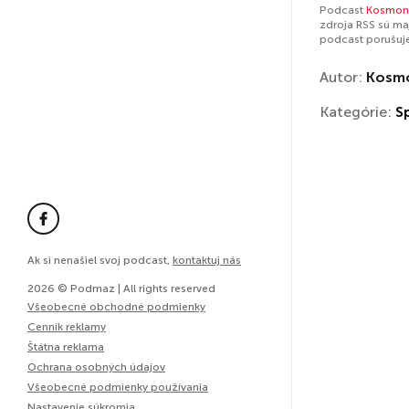
Podcast
Kosmon
zdroja RSS sú ma
podcast porušuj
Autor:
Kosmo
Kategórie:
S
Ak si nenašiel svoj podcast,
kontaktuj nás
2026 © Podmaz | All rights reserved
Všeobecné obchodné podmienky
Cenník reklamy
Štátna reklama
Ochrana osobných údajov
Všeobecné podmienky používania
Nastavenie súkromia