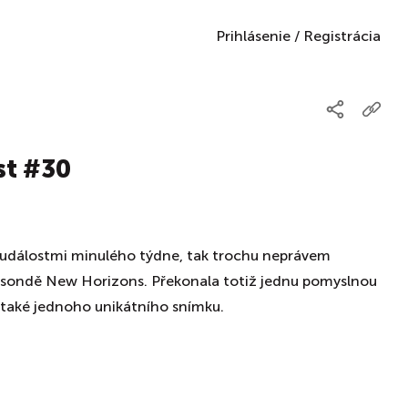
Prihlásenie
/
Registrácia
t #30
 událostmi minulého týdne, tak trochu neprávem
 sondě New Horizons. Překonala totiž jednu pomyslnou
e také jednoho unikátního snímku.