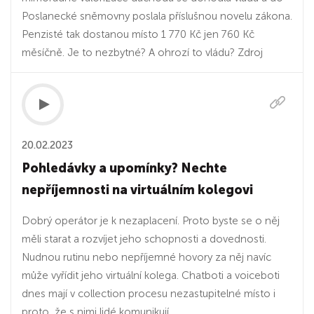
Poslanecké sněmovny poslala příslušnou novelu zákona.
Penzisté tak dostanou místo 1 770 Kč jen 760 Kč
měsíčně. Je to nezbytné? A ohrozí to vládu? Zdroj
20.02.2023
Pohledávky a upomínky? Nechte
nepříjemnosti na virtuálním kolegovi
Dobrý operátor je k nezaplacení. Proto byste se o něj
měli starat a rozvíjet jeho schopnosti a dovednosti.
Nudnou rutinu nebo nepříjemné hovory za něj navíc
může vyřídit jeho virtuální kolega. Chatboti a voiceboti
dnes mají v collection procesu nezastupitelné místo i
proto, že s nimi lidé komunikují...