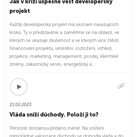
Jak v krizi úspěšně vést developerský
projekt
Každý developerský projekt má seznam navazujících
kroků. Ty si představíme a zaměříme se na oblasti, ve
kterých se ukazuje zkušenost a ve kterých více štěstí.
Financování projektu, umístění, rozložení, vzhled,
projekce, marketing, management, prodej, klientské
změny, zákaznický servis, energetický a...
21.02.2023
Vláda sníží důchody. Položí ji to?
Penzisté dostanou přidáno méně. Na snížení
mimořádné valorizace důchodů se dohodla vláda a do