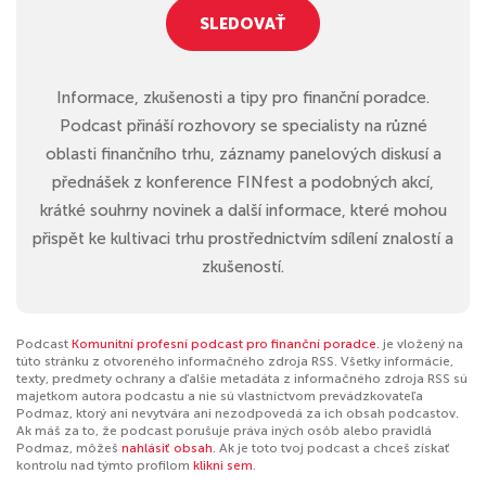
SLEDOVAŤ
Informace, zkušenosti a tipy pro finanční poradce.
Podcast přináší rozhovory se specialisty na různé
oblasti finančního trhu, záznamy panelových diskusí a
přednášek z konference FINfest a podobných akcí,
krátké souhrny novinek a další informace, které mohou
přispět ke kultivaci trhu prostřednictvím sdílení znalostí a
zkušeností.
Podcast
Komunitní profesní podcast pro finanční poradce.
je vložený na
túto stránku z otvoreného informačného zdroja RSS. Všetky informácie,
texty, predmety ochrany a ďalšie metadáta z informačného zdroja RSS sú
majetkom autora podcastu a nie sú vlastníctvom prevádzkovateľa
Podmaz, ktorý ani nevytvára ani nezodpovedá za ich obsah podcastov.
Ak máš za to, že podcast porušuje práva iných osôb alebo pravidlá
Podmaz, môžeš
nahlásiť obsah
. Ak je toto tvoj podcast a chceš získať
kontrolu nad týmto profilom
klikni sem
.