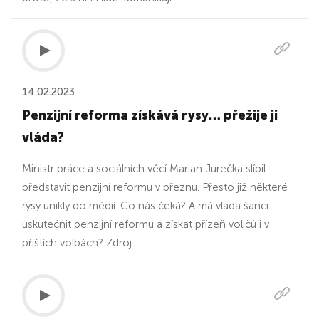
14.02.2023
Penzijní reforma získává rysy… přežije ji
vláda?
Ministr práce a sociálních věcí Marian Jurečka slíbil
představit penzijní reformu v březnu. Přesto již některé
rysy unikly do médií. Co nás čeká? A má vláda šanci
uskutečnit penzijní reformu a získat přízeň voličů i v
příštích volbách? Zdroj