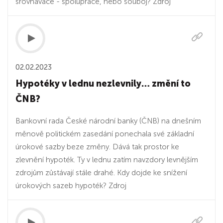
srovnávače - spolupráce, nebo souboj? Zdroj
02.02.2023
Hypotéky v lednu nezlevnily… změní to
ČNB?
Bankovní rada České národní banky (ČNB) na dnešním
měnově politickém zasedání ponechala své základní
úrokové sazby beze změny. Dává tak prostor ke
zlevnění hypoték. Ty v lednu zatím navzdory levnějším
zdrojům zůstávají stále drahé. Kdy dojde ke snížení
úrokových sazeb hypoték? Zdroj