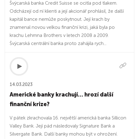
Švýcarská banka Credit Suisse se ocitla pod tlakem.
Odcházejí od ní klienti a její akcionář prohlásil, že další
kapitál bance nemůže poskytnout. Její krach by
znamenal novou velkou finanční krizi, jaká byla po
krachu Lehmna Brothers v letech 2008 a 2009.
Švýcarská centrální banka proto zahájila rych...
14.03.2023
Americké banky krachují… hrozí další
finanční krize?
V pátek zkrachovala 16. největší americká banka Sillicon
Valley Bank. Její pád následovaly Signature Bank a
Silvergate Bank. Další banky mohou být v ohrožení.