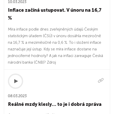
10.03.2023
Inflace začíná ustupovat. V únoru na 16,7
%
Míra inflace podle dnes zveřejněných údajů Českým
statistickým úřadem (ČSÚ) v únoru dosáhla meziročně
na 16,7 % a meziměsičně na 0,6 %. To i složení inflace
naznačuje její ústup. Kdy se míra inflace dostane na
jednociferné hodnoty? A jak na inflaci zareaguje Česká
národní banka (ČNB)? Zdroj
08.03.2023
Reálné mzdy klesly… to je i dobrá zpráva