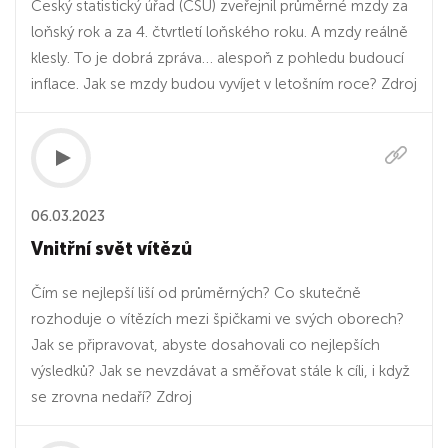
Český statistický úřad (ČSÚ) zveřejnil průměrné mzdy za
loňský rok a za 4. čtvrtletí loňského roku. A mzdy reálně
klesly. To je dobrá zpráva… alespoň z pohledu budoucí
inflace. Jak se mzdy budou vyvíjet v letošním roce? Zdroj
06.03.2023
Vnitřní svět vítězů
Čím se nejlepší liší od průměrných? Co skutečně
rozhoduje o vítězích mezi špičkami ve svých oborech?
Jak se připravovat, abyste dosahovali co nejlepších
výsledků? Jak se nevzdávat a směřovat stále k cíli, i když
se zrovna nedaří? Zdroj