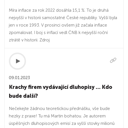
Míra inflace za rok 2022 dosáhla 15,1 %. To je druhá
nejvyšší v historii samostatné České republiky. Vyšší byla
jen v roce 1993. V prosinci ovšem již začala inflace
zpomalovat. I boj s inflací vedl ČNB k nejvyšší roční
ztrátě v historii. Zdroj
09.01.2023
Krachy firem vydávající dluhopisy … Kdo
bude další?
Nečekejte žádnou teoretickou přednášku, vše bude
hezky z praxe! Tu má Martin bohatou. Je autorem
úspěšných dluhopisových emisí za vyšší stovky milionů