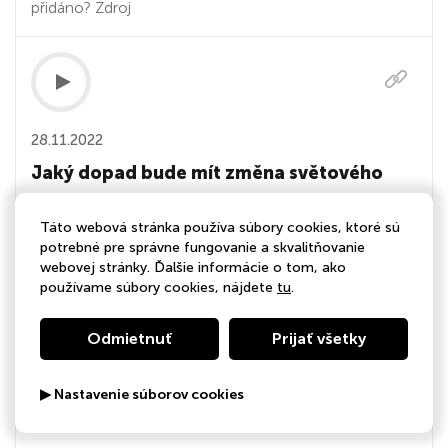
přidáno? Zdroj
28.11.2022
Jaký dopad bude mít změna světového
řádu na složení portfolií?
Táto webová stránka používa súbory cookies, ktoré sú
Jaké jsou zásadní změny na trhu? Jak komunikovat
potrebné pre správne fungovanie a skvalitňovanie
webovej stránky. Ďalšie informácie o tom, ako
změny s klienty? Mají se klienti připravit na zvýšenou
používame súbory cookies, nájdete
tu
.
volatilitu trhů? Poradce vs. robot - spolupráce, nebo
souboj? Zdroj
Odmietnuť
Prijať všetky
▶ Nastavenie súborov cookies