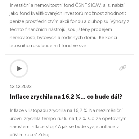
Investiční a nemovitostní fond ČSNF SICAV, a. s. nabízí
jako fond kvalifikovaných investorů možnost zhodnotit
peníze prostřednictvím akcií fondu a dluhopisů. Výnosy z
těchto finančních nástrojů jsou jištěny prodejem
nemovitostí, bytových a rodinných domů. Ke konci
letošního roku bude mít fond ve své...
12.12.2022
Inflace zrychila na 16,2 %… co bude dál?
Inflace v listopadu zrychlila na 16,2 %. Na meziměsíční
úrovni zrychlila tempo růstu na 1,2 %. Co za opětovným
nárůstem inflace stojí? A jak se bude vyvíjet inflace v
příštím roce? Zdroj