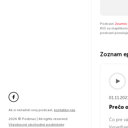
Podcast
Journio
RSS sú majetkom 
podcast porušuj
Zoznam e
01.11.202
Prečo o
Ak si nenašiel svoj podcast,
kontaktuj nás
2026 © Podmaz | All rights reserved
Čo pre vá
Všeobecné obchodné podmienky
Vysvetľuj