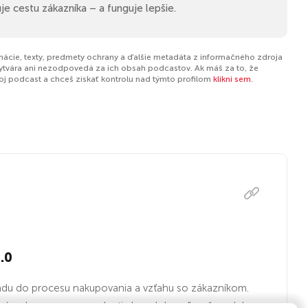
je cestu zákazníka – a funguje lepšie.
rmácie, texty, predmety ochrany a ďalšie metadáta z informačného zdroja
ytvára ani nezodpovedá za ich obsah podcastov. Ak máš za to, že
tvoj podcast a chceš získať kontrolu nad týmto profilom
klikni sem
.
.0
du do procesu nakupovania a vzťahu so zákazníkom.
e návody, procesy a znalosti ako zdokonaľovať modely