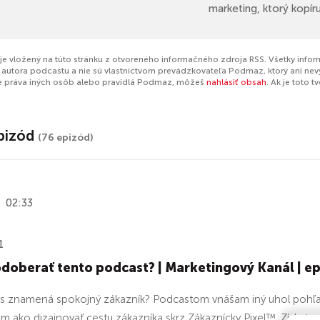
marketing, ktorý kopíru
je vložený na túto stránku z otvoreného informačného zdroja RSS. Všetky info
autora podcastu a nie sú vlastníctvom prevádzkovateľa Podmaz, ktorý ani nev
e práva iných osôb alebo pravidlá Podmaz, môžeš
nahlásiť obsah
. Ak je toto 
pizód
(76 epizód)
02:33
1
doberať tento podcast? | Marketingový Kanál | ep
s znamená spokojný zákazník? Podcastom vnášam iný uhol pohľa
em ako dizajnovať cestu zákazníka skrz Zákaznícky Pixel™. Získat