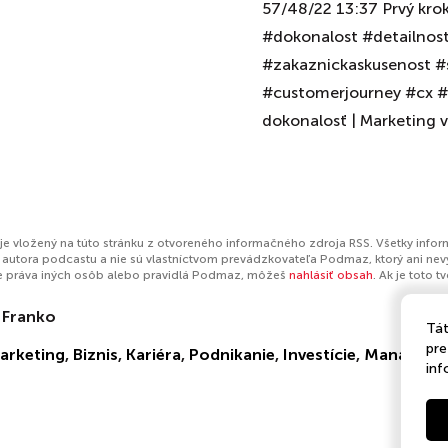
57/48/22 13:37 Prvý kro
#dokonalost #detailnos
#zakaznickaskusenost #
#customerjourney #cx #u
dokonalosť | Marketing 
je vložený na túto stránku z otvoreného informačného zdroja RSS. Všetky info
autora podcastu a nie sú vlastníctvom prevádzkovateľa Podmaz, ktorý ani nev
e práva iných osôb alebo pravidlá Podmaz, môžeš
nahlásiť obsah
. Ak je toto 
 Franko
Tát
pre
arketing
,
Biznis
,
Kariéra
,
Podnikanie
,
Investície
,
Manažmen
inf