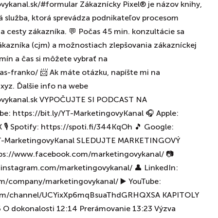
ykanal.sk/#formular Zákaznícky Pixel® je názov knihy,
vá služba, ktorá sprevádza podnikateľov procesom
 cesty zákazníka. 💬 Počas 45 min. konzultácie sa
kazníka (cjm) a možnostiach zlepšovania zákazníckej
rmín a čas si môžete vybrať na
as-franko/ 📨 Ak máte otázku, napíšte mi na
yz. Ďalšie info na webe
ovykanal.sk VYPOČUJTE SI PODCAST NA
 https://bit.ly/YT-MarketingovyKanal 🎧 Apple:
 🎙 Spotify: https://spoti.fi/344KqOh 🎵 Google:
ST-MarketingovyKanal SLEDUJTE MARKETINGOVÝ
ps://www.facebook.com/marketingovykanal/ 📷
.instagram.com/marketingovykanal/ 👤 LinkedIn:
om/company/marketingovykanal/ ▶️ YouTube:
com/channel/UCYixXp6mqBsuaThdGRHQXSA KAPITOLY
 O dokonalosti 12:14 Prerámovanie 13:23 Výzva