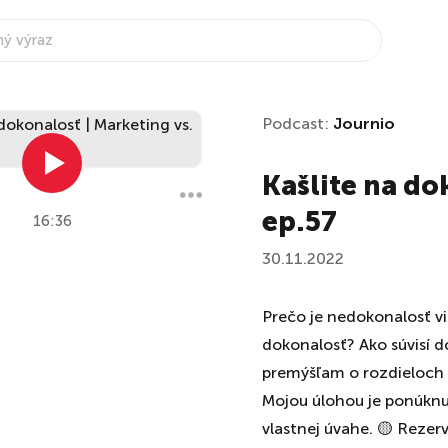
Podcast:
Journio
Kašlite na do
ep.57
16:36
30.11.2022
Prečo je nedokonalosť 
dokonalosť? Ako súvisí d
premýšľam o rozdieloch 
Mojou úlohou je ponúknu
vlastnej úvahe. 🟡 Rezer