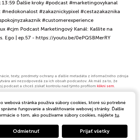
k 13:59 Ďalšie kroky #podcast #marketingovykanal
t #nedokonalost #zakaznickypixel #cestazakaznika
spokojnyzakaznik #customerexperience
x #cjm Podcast Marketingový Kanál: Kašlite na
vs. Ego | ep.57 - https://youtu.be/0ePQSBMerRY
rmácie, texty, predmety ochrany a ďalšie metadáta z informačného zdroja
ytvára ani nezodpovedá za ich obsah podcastov. Ak máš za to, že
tvoj podcast a chceš získať kontrolu nad týmto profilom
klikni sem
.
o webová stránka používa súbory cookies, ktoré sú potrebné
 správne fungovanie a skvalitňovanie webovej stránky. Ďalšie
t
,
Neziskové organizácie
,
Biznis správy
ormácie o tom, ako používame súbory cookies, nájdete
tu
.
Odmietnuť
Prijať všetky