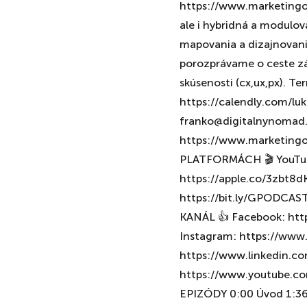
https://www.marketingov
ale i hybridná a modulo
mapovania a dizajnovania
porozprávame o ceste zá
skúsenosti (cx,ux,px). Te
https://calendly.com/luk
franko@digitalnynomad.x
https://www.marketing
PLATFORMÁCH 🎬 YouTube:
https://apple.co/3zbt8dK
https://bit.ly/GPODCA
KANÁL 👍 Facebook: htt
Instagram: https://www
https://www.linkedin.c
https://www.youtube.
EPIZÓDY 0:00 Úvod 1:36