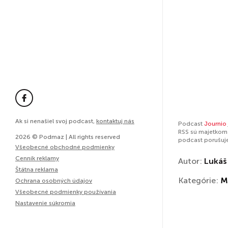
Ak si nenašiel svoj podcast,
kontaktuj nás
Podcast
Journio
RSS sú majetkom 
2026 © Podmaz | All rights reserved
podcast porušuj
Všeobecné obchodné podmienky
Cenník reklamy
Autor:
Lukáš
Štátna reklama
Kategórie:
M
Ochrana osobných údajov
Všeobecné podmienky používania
Nastavenie súkromia