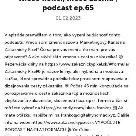
podcast ep.65
01.02.2023
V epizóde premýšľam o tom, ako vyzerá budúcnosť tohto
podcastu. Prečo som zmenil názov z Marketingový Kanál na
Zákaznícky Pixel? Čo sa pre vás mení a čo mám pre vás
pripravené? A ako súvisí táto zmena s cestou zákazníka? 🟡
Rezervácia knihy na https://www.zakaznickypixel.sk/#formular
Zákaznícky Pixel® je názov knihy, ale i hybridná a modulová
služba, ktorá sprevádza podnikateľov procesom mapovania a
dizajnovania cesty zákazníka. 💬 Počas 45 min. konzultácie sa
porozprávame o ceste zákazníka (cj) a možnostiach
zlepšovania zákazníckej skúsenosti (cx,ux,px). Termín a čas si
môžete vybrať na https://calendly.com/lukas-franko/ 📨 Ak
máte otázku, napíšte mi na franko@digitalnynomad.xyz. Ďalšie
info na webe https://www.zakaznickypixel.sk VYPOČUJTE
PODCAST NA PLATFORMÁCH 🎬 YouTube: