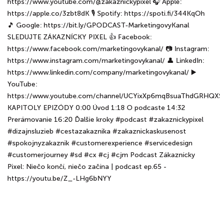
https://www.youtube.com/@zakaznickypixel 🎧 Apple:
https://apple.co/3zbt8dK 🎙 Spotify: https://spoti.fi/344KqOh
🎵 Google: https://bit.ly/GPODCAST-MarketingovyKanal
SLEDUJTE ZÁKAZNÍCKY PIXEL 👍 Facebook:
https://www.facebook.com/marketingovykanal/ 📷 Instagram:
https://www.instagram.com/marketingovykanal/ 👤 LinkedIn:
https://www.linkedin.com/company/marketingovykanal/ ▶️
YouTube:
https://www.youtube.com/channel/UCYixXp6mqBsuaThdGRHQX
KAPITOLY EPIZÓDY 0:00 Úvod 1:18 O podcaste 14:32
Prerámovanie 16:20 Ďalšie kroky #podcast #zakaznickypixel
#dizajnsluzieb #cestazakaznika #zakaznickaskusenost
#spokojnyzakaznik #customerexperience #servicedesign
#customerjourney #sd #cx #cj #cjm Podcast Zákaznícky
Pixel: Niečo končí, niečo začína | podcast ep.65 -
https://youtu.be/Z_-LHg6bNYY