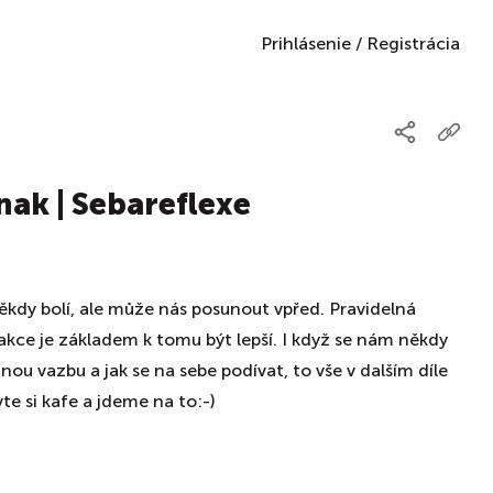
Prihlásenie
/
Registrácia
inak | Sebareflexe
ěkdy bolí, ale může nás posunout vpřed. Pravidelná
akce je základem k tomu být lepší. I když se nám někdy
tnou vazbu a jak se na sebe podívat, to vše v dalším díle
te si kafe a jdeme na to:-)