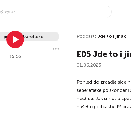
Podcast:
Jde to i jinak
E05 Jde to i j
15:56
01.06.2023
Pohled do zrcadla sice n
sebereflexe po skončení 
nechce. Jak si říct o zpě
našeho podcastu. Připrav