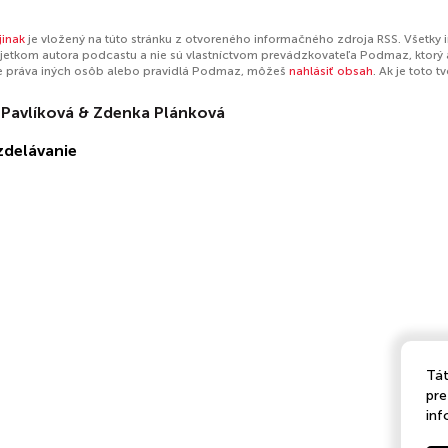
jinak
je vložený na túto stránku z otvoreného informačného zdroja RSS. Všetky 
jetkom autora podcastu a nie sú vlastníctvom prevádzkovateľa Podmaz, ktorý 
e práva iných osôb alebo pravidlá Podmaz, môžeš
nahlásiť obsah
. Ak je toto 
 Pavlíková & Zdenka Plánková
zdelávanie
Tát
pre
inf