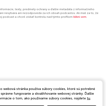
informácie, texty, predmety ochrany a ďalšie metadáta z informačného
ani nevytvára ani nezodpovedá za ich obsah podcastov. Ak máš za to, že
tvoj podcast a chceš získať kontrolu nad týmto profilom
klikni sem
.
o webová stránka používa súbory cookies, ktoré sú potrebné
 správne fungovanie a skvalitňovanie webovej stránky. Ďalšie
ormácie o tom, ako používame súbory cookies, nájdete
tu
.