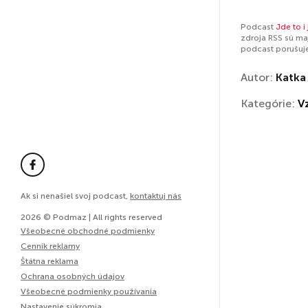
Podcast
Jde to i 
zdroja RSS sú ma
podcast porušuj
Autor:
Katka
Kategórie:
V
Ak si nenašiel svoj podcast,
kontaktuj nás
2026 © Podmaz | All rights reserved
Všeobecné obchodné podmienky
Cenník reklamy
Štátna reklama
Ochrana osobných údajov
Všeobecné podmienky používania
Nastavenie súkromia