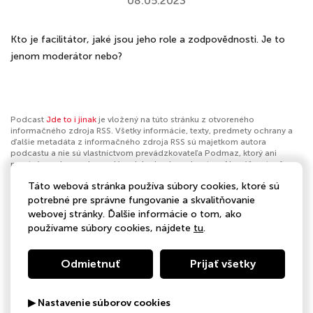
08.05.2023
Kto je facilitátor, jaké jsou jeho role a zodpovědnosti. Je to
jenom moderátor nebo?
Podcast
Jde to i jinak
je vložený na túto stránku z otvoreného
informačného zdroja RSS. Všetky informácie, texty, predmety ochrany a
ďalšie metadáta z informačného zdroja RSS sú majetkom autora
podcastu a nie sú vlastníctvom prevádzkovateľa Podmaz, ktorý ani
nevytvára ani nezodpovedá za ich obsah podcastov. Ak máš za to, že
podcast porušuje práva iných osôb alebo pravidlá Podmaz, môžeš
Táto webová stránka používa súbory cookies, ktoré sú
nahlásiť obsah
. Ak je toto tvoj podcast a chceš získať kontrolu nad týmto
profilom
klikni sem
.
potrebné pre správne fungovanie a skvalitňovanie
webovej stránky. Ďalšie informácie o tom, ako
Autor:
Katka Pavlíková & Zdenka Plánková
používame súbory cookies, nájdete
tu
.
Kategórie:
Vzdelávanie
Odmietnuť
Prijať všetky
▶ Nastavenie súborov cookies