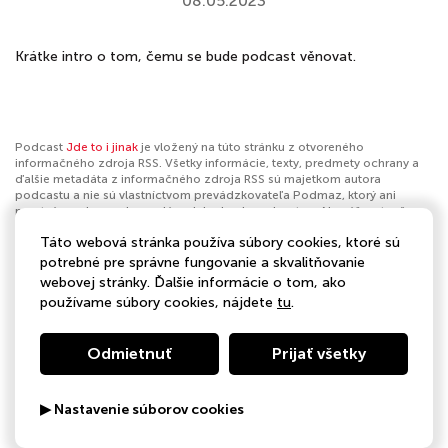
08.05.2023
Krátke intro o tom, čemu se bude podcast věnovat.
Podcast
Jde to i jinak
je vložený na túto stránku z otvoreného
informačného zdroja RSS. Všetky informácie, texty, predmety ochrany a
ďalšie metadáta z informačného zdroja RSS sú majetkom autora
podcastu a nie sú vlastníctvom prevádzkovateľa Podmaz, ktorý ani
nevytvára ani nezodpovedá za ich obsah podcastov. Ak máš za to, že
podcast porušuje práva iných osôb alebo pravidlá Podmaz, môžeš
Táto webová stránka používa súbory cookies, ktoré sú
nahlásiť obsah
. Ak je toto tvoj podcast a chceš získať kontrolu nad týmto
profilom
klikni sem
.
potrebné pre správne fungovanie a skvalitňovanie
webovej stránky. Ďalšie informácie o tom, ako
Autor:
Katka Pavlíková & Zdenka Plánková
používame súbory cookies, nájdete
tu
.
Kategórie:
Vzdelávanie
Odmietnuť
Prijať všetky
▶ Nastavenie súborov cookies