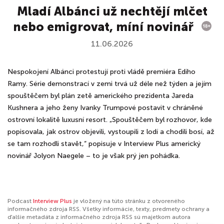
Mladí Albánci už nechtějí mlčet
nebo emigrovat, míní novinář
11.06.2026
Nespokojení Albánci protestují proti vládě premiéra Ediho
Ramy. Série demonstrací v zemi trvá už déle než týden a jejím
spouštěčem byl plán zetě amerického prezidenta Jareda
Kushnera a jeho ženy Ivanky Trumpové postavit v chráněné
ostrovní lokalitě luxusní resort. „Spouštěčem byl rozhovor, kde
popisovala, jak ostrov objevili, vystoupili z lodí a chodili bosí, až
se tam rozhodli stavět,“ popisuje v Interview Plus americký
novinář Jolyon Naegele – to je však prý jen pohádka.
Podcast
Interview Plus
je vložený na túto stránku z otvoreného
informačného zdroja RSS. Všetky informácie, texty, predmety ochrany a
ďalšie metadáta z informačného zdroja RSS sú majetkom autora