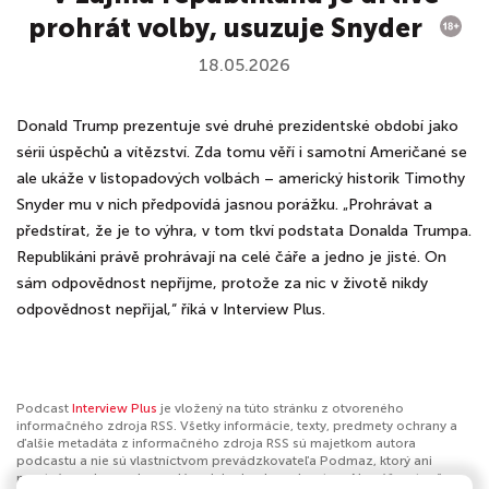
prohrát volby, usuzuje Snyder
18.05.2026
Donald Trump prezentuje své druhé prezidentské období jako
sérii úspěchů a vítězství. Zda tomu věří i samotní Američané se
ale ukáže v listopadových volbách – americký historik Timothy
Snyder mu v nich předpovídá jasnou porážku. „Prohrávat a
předstírat, že je to výhra, v tom tkví podstata Donalda Trumpa.
Republikáni právě prohrávají na celé čáře a jedno je jisté. On
sám odpovědnost nepřijme, protože za nic v životě nikdy
odpovědnost nepřijal,“ říká v Interview Plus.
Podcast
Interview Plus
je vložený na túto stránku z otvoreného
informačného zdroja RSS. Všetky informácie, texty, predmety ochrany a
ďalšie metadáta z informačného zdroja RSS sú majetkom autora
podcastu a nie sú vlastníctvom prevádzkovateľa Podmaz, ktorý ani
nevytvára ani nezodpovedá za ich obsah podcastov. Ak máš za to, že