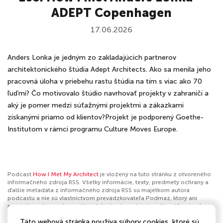
ADEPT Copenhagen
17.06.2026
Anders Lonka je jedným zo zakladajúcich partnerov
architektonického štúdia Adept Architects. Ako sa menila jeho
pracovná úloha v priebehu rastu štúdia na tím s viac ako 70
ľuďmi? Čo motivovalo štúdio navrhovať projekty v zahraničí a
aký je pomer medzi súťažnými projektmi a zákazkami
získanými priamo od klientov?Projekt je podporený Goethe-
Institutom v rámci programu Culture Moves Europe.
Podcast
How I Met My Architect
je vložený na túto stránku z otvoreného
informačného zdroja RSS. Všetky informácie, texty, predmety ochrany a
ďalšie metadáta z informačného zdroja RSS sú majetkom autora
podcastu a nie sú vlastníctvom prevádzkovateľa Podmaz, ktorý ani
nevytvára ani nezodpovedá za ich obsah podcastov. Ak máš za to, že
podcast porušuje práva iných osôb alebo pravidlá Podmaz, môžeš
Táto webová stránka používa súbory cookies, ktoré sú
nahlásiť obsah
. Ak je toto tvoj podcast a chceš získať kontrolu nad týmto