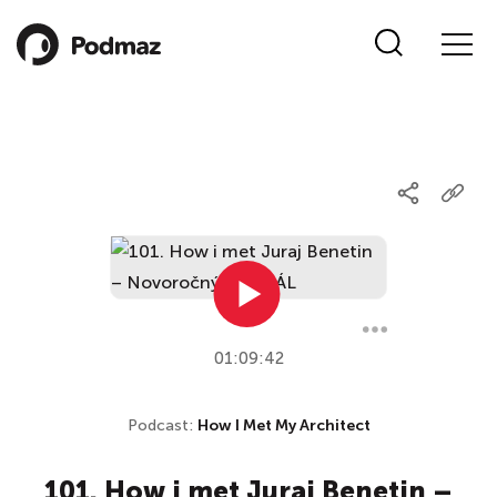
01:09:42
Podcast:
How I Met My Architect
101. How i met Juraj Benetin –