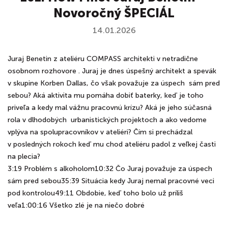
Novoročný ŠPECIÁL
14.01.2026
Juraj Benetin z ateliéru COMPASS architekti v netradične
osobnom rozhovore . Juraj je dnes úspešný architekt a spevák
v skupine Korben Dallas, čo však považuje za úspech sám pred
sebou? Aká aktivita mu pomáha dobiť baterky, keď je toho
priveľa a kedy mal vážnu pracovnú krízu? Aká je jeho súčasná
rola v dlhodobých urbanistických projektoch a ako vedome
vplýva na spolupracovníkov v ateliéri? Čím si prechádzal
v posledných rokoch keď mu chod ateliéru padol z veľkej časti
na plecia?
3:19 Problém s alkoholom10:32 Čo Juraj považuje za úspech
sám pred sebou35:39 Situácia kedy Juraj nemal pracovné veci
pod kontrolou49:11 Obdobie, keď toho bolo už príliš
veľa1:00:16 Všetko zlé je na niečo dobré