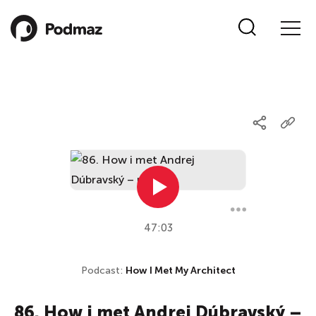
47:03
Podcast:
How I Met My Architect
86. How i met Andrej Dúbravský –