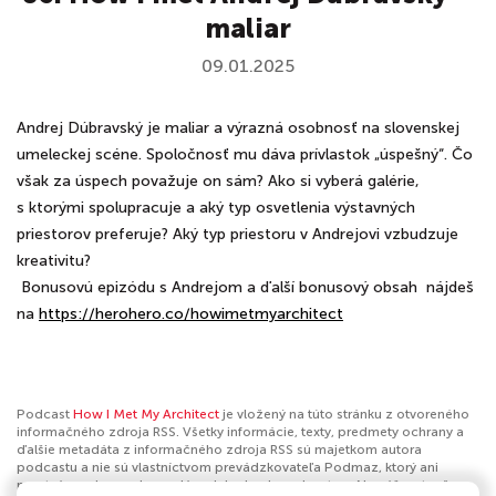
maliar
09.01.2025
Andrej Dúbravský je maliar a výrazná osobnosť na slovenskej
umeleckej scéne. Spoločnosť mu dáva prívlastok „úspešný“. Čo
však za úspech považuje on sám? Ako si vyberá galérie,
s ktorými spolupracuje a aký typ osvetlenia výstavných
priestorov preferuje? Aký typ priestoru v Andrejovi vzbudzuje
kreativitu?
Bonusovú epizódu s Andrejom a ďalší bonusový obsah nájdeš
na
https://herohero.co/howimetmyarchitect
Podcast
How I Met My Architect
je vložený na túto stránku z otvoreného
informačného zdroja RSS. Všetky informácie, texty, predmety ochrany a
ďalšie metadáta z informačného zdroja RSS sú majetkom autora
podcastu a nie sú vlastníctvom prevádzkovateľa Podmaz, ktorý ani
nevytvára ani nezodpovedá za ich obsah podcastov. Ak máš za to, že