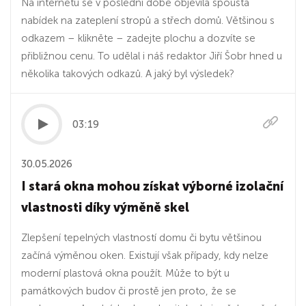
Na internetu se v poslední době objevila spousta
nabídek na zateplení stropů a střech domů. Většinou s
odkazem – klikněte – zadejte plochu a dozvíte se
přibližnou cenu. To udělal i náš redaktor Jiří Šobr hned u
několika takových odkazů. A jaký byl výsledek?
03:19
30.05.2026
I stará okna mohou získat výborné izolační
vlastnosti díky výměně skel
Zlepšení tepelných vlastností domu či bytu většinou
začíná výměnou oken. Existují však případy, kdy nelze
moderní plastová okna použít. Může to být u
památkových budov či prostě jen proto, že se