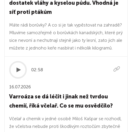
dostatek vláhy a kyselou půdu. Vhodná je
síť proti ptákům
Máte rádi borůvky? A co si je tak vypěstovat na zahradě?
Mluvíme samozřejmě o borůvkách kanadských, které prý
sice nevoní a nechutnají stejně jako ty lesní, zato jich ale
můžete z jednoho keře nasbírat i několik kilogramů.
02:58
16.07.2026
Varroáza se dá léčit i jinak než tvrdou
chemií, říká včelař. Co se mu osvědčilo?
Včelař a chemik v jedné osobě Miloš Kašpar se rozhodl,
že včelstva nebude proti škodlivým roztočům zbytečně