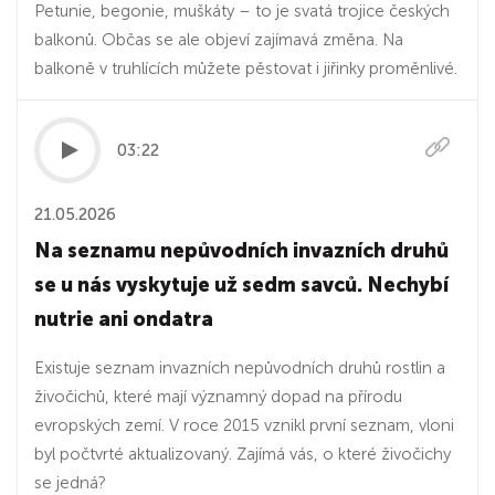
Petunie, begonie, muškáty – to je svatá trojice českých
balkonů. Občas se ale objeví zajímavá změna. Na
balkoně v truhlících můžete pěstovat i jiřinky proměnlivé.
03:22
21.05.2026
Na seznamu nepůvodních invazních druhů
se u nás vyskytuje už sedm savců. Nechybí
nutrie ani ondatra
Existuje seznam invazních nepůvodních druhů rostlin a
živočichů, které mají významný dopad na přírodu
evropských zemí. V roce 2015 vznikl první seznam, vloni
byl počtvrté aktualizovaný. Zajímá vás, o které živočichy
se jedná?