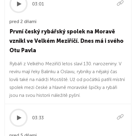
03:01
pred 2 dňami
První český rybářský spolek na Moravě
vznikl ve Velkém Meziříčí. Dnes má i svého
Otu Pavla
Rybáři z Velkého Meziříčí letos slaví 130. narozeniny. V
revíru mají řeky Balinku a Oslavu, rybníky a nějaký čas
lovili také na nádrži Mostiště. Už od počátků patřil místní
spolek mezi české a hlavně moravské špičky a rybáři
jsou na svou historii náležitě pyšní.
03:33
pred 5 dňami