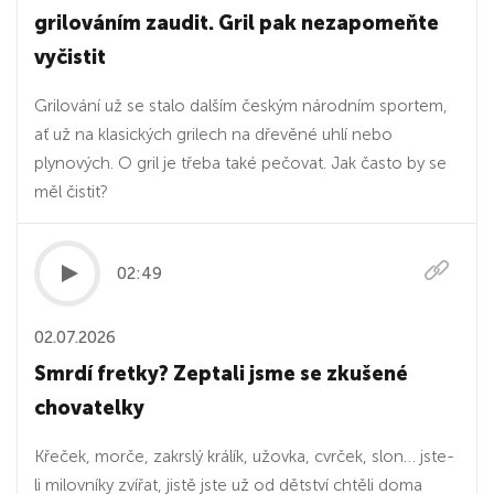
grilováním zaudit. Gril pak nezapomeňte
vyčistit
Grilování už se stalo dalším českým národním sportem,
ať už na klasických grilech na dřevěné uhlí nebo
plynových. O gril je třeba také pečovat. Jak často by se
měl čistit?
02:49
02.07.2026
Smrdí fretky? Zeptali jsme se zkušené
chovatelky
Křeček, morče, zakrslý králík, užovka, cvrček, slon… jste-
li milovníky zvířat, jistě jste už od dětství chtěli doma