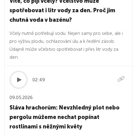
Víte, co pijí včely? Včelstvo může
spotřebovat i litr vody za den. Proč jim
chutná voda v bazénu?
Včely nutně potřebují vodu. Nejen samy pro sebe, ale i
pro výživu plodu, ochlazování úlu a k ředění zásob.
Údajně může včelstvo spotřebovat i přes litr vody za
den.
02:49
09.05.2026
Sláva hrachorům: Nevzhledný plot nebo
pergolu můžeme nechat popínat
rostlinami s něžnými květy