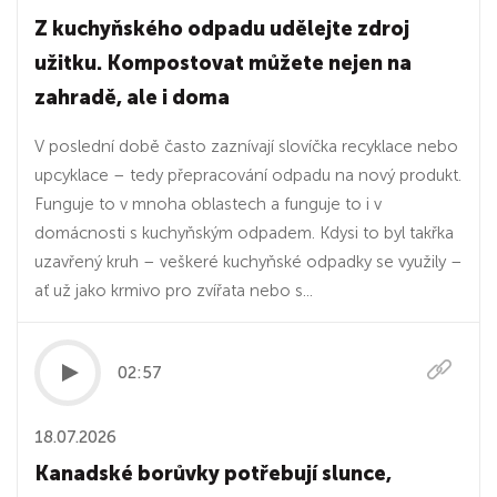
Z kuchyňského odpadu udělejte zdroj
užitku. Kompostovat můžete nejen na
zahradě, ale i doma
V poslední době často zaznívají slovíčka recyklace nebo
upcyklace – tedy přepracování odpadu na nový produkt.
Funguje to v mnoha oblastech a funguje to i v
domácnosti s kuchyňským odpadem. Kdysi to byl takřka
uzavřený kruh – veškeré kuchyňské odpadky se využily –
ať už jako krmivo pro zvířata nebo s...
02:57
18.07.2026
Kanadské borůvky potřebují slunce,