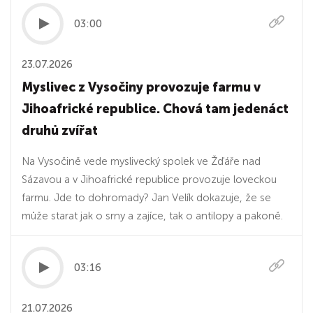
03:00
23.07.2026
Myslivec z Vysočiny provozuje farmu v
Jihoafrické republice. Chová tam jedenáct
druhů zvířat
Na Vysočině vede myslivecký spolek ve Žďáře nad
Sázavou a v Jihoafrické republice provozuje loveckou
farmu. Jde to dohromady? Jan Velík dokazuje, že se
může starat jak o srny a zajíce, tak o antilopy a pakoně.
03:16
21.07.2026