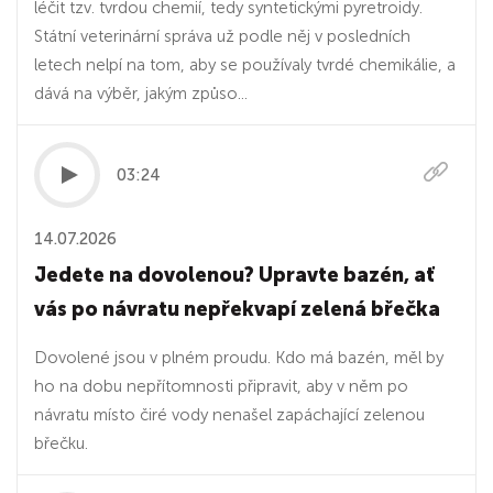
léčit tzv. tvrdou chemií, tedy syntetickými pyretroidy.
Státní veterinární správa už podle něj v posledních
letech nelpí na tom, aby se používaly tvrdé chemikálie, a
dává na výběr, jakým způso...
03:24
14.07.2026
Jedete na dovolenou? Upravte bazén, ať
vás po návratu nepřekvapí zelená břečka
Dovolené jsou v plném proudu. Kdo má bazén, měl by
ho na dobu nepřítomnosti připravit, aby v něm po
návratu místo čiré vody nenašel zapáchající zelenou
břečku.