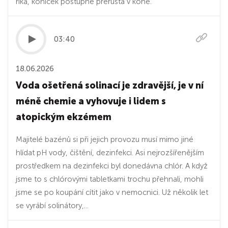
říká, koníček postupně přerůstá v koně.
03:40
18.06.2026
Voda ošetřená solinací je zdravější, je v ní
méně chemie a vyhovuje i lidem s
atopickým ekzémem
Majitelé bazénů si při jejich provozu musí mimo jiné
hlídat pH vody, čištění, dezinfekci. Asi nejrozšířenějším
prostředkem na dezinfekci byl donedávna chlór. A když
jsme to s chlórovými tabletkami trochu přehnali, mohli
jsme se po koupání cítit jako v nemocnici. Už několik let
se vyrábí solinátory,...