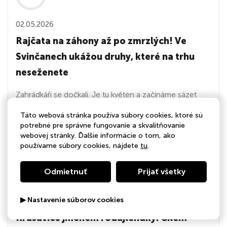
02.05.2026
Rajčata na záhony až po zmrzlých! Ve
Svinčanech ukážou druhy, které na trhu
neseženete
Zahrádkáři se dočkali. Je tu květen a začínáme sázet
teplomilné rostliny na venkovní záhony. Zahradníci ale
Táto webová stránka používa súbory cookies, ktoré sú
přes zjevné oteplování radí vyčkat se sázením tzv. po
potrebné pre správne fungovanie a skvalitňovanie
zmrzlých.
webovej stránky. Ďalšie informácie o tom, ako
používame súbory cookies, nájdete
tu
.
Odmietnuť
Prijať všetky
03:01
▶ Nastavenie súborov cookies
30.04.2026
Krasavice jménem rodajlendky. Cílem