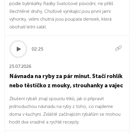
podle bylinkářky Radky Svatošové původní, ne příliš
šlechtěné druhy. Chuťově vynikající jsou první jarní
výhonky, velmi chutná jsou poupata denivek, která
obohatí letní salát.
02:25
25.07.2026
Návnada na ryby za pár minut. Stačí rohlík
nebo těstíčko z mouky, strouhanky a vajec
Zkušení rybáři znají spoustu triků, jak si připravit
jednoduchou návnadu na ryby z toho, co najdeme
doma v kuchyni. Zvláště začínajícím rybářům se mohou
hodit dva snadné a rychlé recepty.