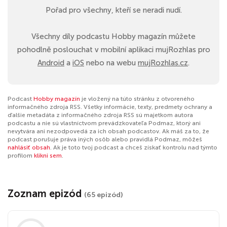
Pořad pro všechny, kteří se neradi nudí.
Všechny díly podcastu Hobby magazín můžete
pohodlně poslouchat v mobilní aplikaci mujRozhlas pro
Android
a
iOS
nebo na webu
mujRozhlas.cz
.
Podcast
Hobby magazín
je vložený na túto stránku z otvoreného
informačného zdroja RSS. Všetky informácie, texty, predmety ochrany a
ďalšie metadáta z informačného zdroja RSS sú majetkom autora
podcastu a nie sú vlastníctvom prevádzkovateľa Podmaz, ktorý ani
nevytvára ani nezodpovedá za ich obsah podcastov. Ak máš za to, že
podcast porušuje práva iných osôb alebo pravidlá Podmaz, môžeš
nahlásiť obsah
. Ak je toto tvoj podcast a chceš získať kontrolu nad týmto
profilom
klikni sem
.
Zoznam epizód
(65 epizód)