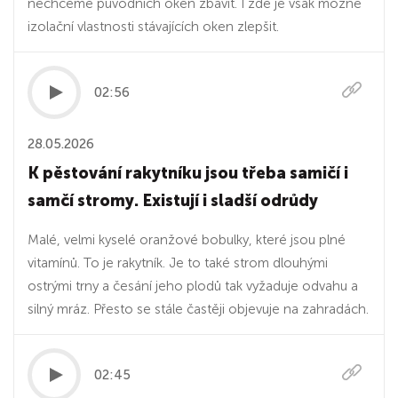
nechceme původních oken zbavit. I zde je však možné
izolační vlastnosti stávajících oken zlepšit.
02:56
28.05.2026
K pěstování rakytníku jsou třeba samičí i
samčí stromy. Existují i sladší odrůdy
Malé, velmi kyselé oranžové bobulky, které jsou plné
vitamínů. To je rakytník. Je to také strom dlouhými
ostrými trny a česání jeho plodů tak vyžaduje odvahu a
silný mráz. Přesto se stále častěji objevuje na zahradách.
02:45