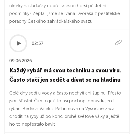
okurky nakladačky dobře snesou horší pěstební
podmínky? Zeptali jsme se Ivana Dvořáka z pěstitelské
poradny Českého zahrádkářského svazu.
02:57
09.06.2026
Každý rybář má svou techniku a svou víru.
Často stačí jen sedět a dívat se na hladinu
Celé dny sedí u vody a často nechytí ani šupinu. Přesto
jsou šťastní. Čím to je? To asi pochopí opravdu jen ti
rybáři. Bedřich Válek z Pelhřimova na Vysočině začal
chodit na ryby už po konci druhé světové války a ještě
ho to nepřestalo bavit.