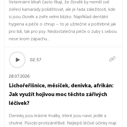
Veterinární lékaři často říkají, že člověk by neměl své
zvířecí kamarády polidšťovat, ale je řada záležitostí, kde
si jsou člověk a zvíře velmi blízko. Například dentální
hygiena a péče o chrup – to je užitečné a potřebné jak
pro lidi, tak pro psy. Nedostatečná péče o zuby s sebou
nese krom zápachu...
02:57
28.07.2026
Lichořeřišnice, měsíček, denivka, afrikán:
Jak využít hojivou moc těchto zářivých
léčivek?
Denivky jsou krásné trvalky, které jsou navíc jedlé a
chutné. Působí protizánětlivě. Nejlepší léčivé účinky mají