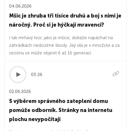
04.06.2026
Mšic je zhruba tři tisíce druhů a boj s nimi je
náročný. Proč si je hýčkají mravenci?
I tak mrňavý tvor, jako je mšice, dokáže napáchat na
zahrádkách nedozírné škody. Její síla je v množství a za
sezónu se může objevit 6 až 16 generací.
03:26
02.06.2026
S výběrem správného zateplení domu
pomůže odborník. Stránky na internetu
plochu nevypočítají