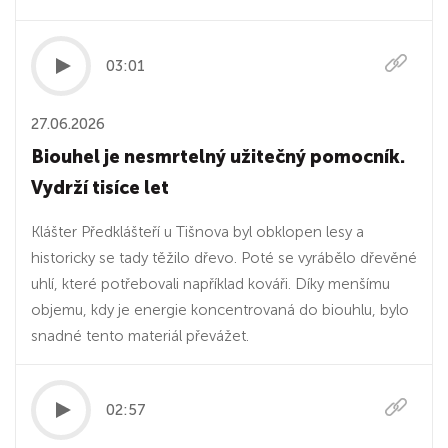
03:01
27.06.2026
Biouhel je nesmrtelný užitečný pomocník.
Vydrží tisíce let
Klášter Předklášteří u Tišnova byl obklopen lesy a
historicky se tady těžilo dřevo. Poté se vyrábělo dřevěné
uhlí, které potřebovali například kováři. Díky menšímu
objemu, kdy je energie koncentrovaná do biouhlu, bylo
snadné tento materiál převážet.
02:57