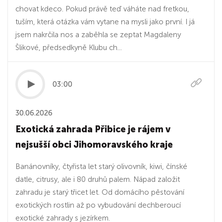
chovat kdeco. Pokud právě teď váháte nad fretkou,
tuším, která otázka vám vytane na mysli jako první. I já
jsem nakrčila nos a zaběhla se zeptat Magdaleny
Šlikové, předsedkyně Klubu ch...
03:00
30.06.2026
Exotická zahrada Přibice je rájem v
nejsušší obci Jihomoravského kraje
Banánovníky, čtyřista let starý olivovník, kiwi, čínské
datle, citrusy, ale i 80 druhů palem. Nápad založit
zahradu je starý třicet let. Od domácího pěstování
exotických rostlin až po vybudování dechberoucí
exotické zahrady s jezírkem.