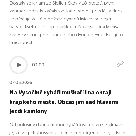
Dostaly se k nám ze Sicílie někdy v 18. století, první
zahradní odrůdy začaly vznikat o století později a dnes
se pěstuje velké množství hybridů lišících se nejen
barvou květů, ale i jejich velikostí. Novější odrůdy mívají
květy zvlněné, pruhované nebo dvoubarevné. Řeč je o
hrachorech.
03:00
07.05.2026
Na Vysočině rybáři muškaří i na okraji
krajského města. Občas jim nad hlavami
jezdí kamiony
Od poloviny dubna mohou rybáři lovit dravce. Zajímavé
je, že za pstruhovými vodami nechodí jen do nejčistších