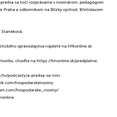
A predsa sa točí rozprávame s novinárom, pedagógom
te Praha a odborníkom na Blízky východ, Břetislavom
 Staneková.
 a politického spravodajstva nájdete na HNonline.sk.⁠⁠⁠⁠⁠⁠⁠⁠⁠⁠⁠⁠⁠⁠⁠⁠⁠⁠⁠⁠⁠⁠⁠⁠⁠⁠⁠⁠⁠⁠
⁠⁠⁠⁠⁠⁠⁠⁠⁠⁠⁠⁠⁠⁠⁠⁠⁠⁠⁠⁠⁠⁠⁠⁠⁠⁠⁠⁠⁠https://hnonline.sk/predplatne⁠⁠⁠⁠⁠⁠⁠⁠⁠⁠⁠⁠⁠⁠⁠⁠⁠⁠⁠⁠⁠⁠⁠⁠⁠⁠⁠⁠⁠⁠⁠.
k/tv/podcasty/a-predsa-sa-toci
ook.com/hospodarskenoviny
ram.com/hospodarske_noviny/
nonline