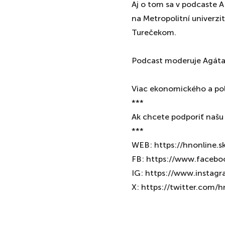
Aj o tom sa v podcaste 
na Metropolitní univerzi
Turečekom.
Podcast moderuje Agáta
⁠⁠⁠⁠⁠⁠⁠⁠⁠⁠⁠⁠⁠⁠⁠⁠⁠⁠⁠⁠⁠⁠⁠⁠⁠Viac ekonomického
***
Ak chcete podporiť našu tvorbu, choďte na ⁠⁠
***
WEB: https://hnonline.s
FB: https://www.faceb
IG: https://www.instag
X: https://twitter.com/h