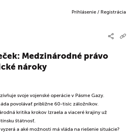
Prihlásenie
/
Registrácia
reček: Medzinárodné právo
ické nároky
nzívňuje svoje vojenské operácie v Pásme Gazy.
da povolávať približne 60-tisíc záložníkov.
odná kritika krokov Izraela a viaceré krajiny už
tínsku štátnosť.
e vyzerá a aké možnosti má vláda na riešenie situácie?