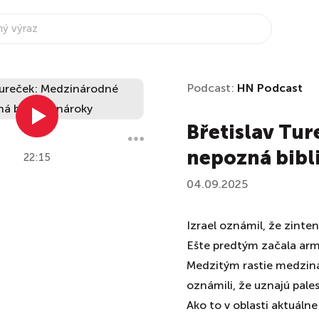
Podcast:
HN Podcast
Břetislav Tu
nepozná bibl
22:15
04.09.2025
Izrael oznámil, že zinte
Ešte predtým začala armá
Medzitým rastie medzinár
oznámili, že uznajú pales
Ako to v oblasti aktuáln