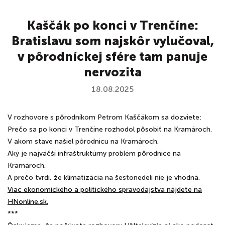
Kaščák po konci v Trenčíne:
Bratislavu som najskôr vylučoval,
v pôrodníckej sfére tam panuje
nervozita
18.08.2025
V rozhovore s pôrodníkom Petrom Kaščákom sa dozviete:
Prečo sa po konci v Trenčíne rozhodol pôsobiť na Kramároch.
V akom stave našiel pôrodnicu na Kramároch.
Aký je najväčší infraštruktúrny problém pôrodnice na
Kramároch.
A prečo tvrdí, že klimatizácia na šestonedelí nie je vhodná.
Viac ekonomického a politického spravodajstva nájdete na
HNonline.sk.
***