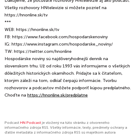
Ďakujeme, že počúvate rozhovory HNtelevízie aj ako podcast.
Všetky rozhovory HNtelevízie si môžete pozrieť na
https://hnonline.sk/tv
***
WEB: https://hnonline.sk/tv
FB: https://www.facebook.com/hospodarskenoviny
IG: https://www.instagram.com/hospodarske_noviny/
TW: https://twitter.com/hnonline
Hospodárske noviny sú najdôveryhodnejší denník na
slovenskom trhu. Už od roku 1993 vás informujeme o všetkých
dôležitých historických okamihoch. Pridajte sa k čitateľom,
ktorým záleží na tom, odkiaľ čerpajú informácie. Tvorbu
rozhovorov a podcastov môžete podporiť kúpou predplatného.
Choďte na
⁠⁠⁠⁠⁠⁠⁠⁠⁠⁠⁠⁠⁠⁠⁠⁠⁠⁠⁠⁠⁠⁠⁠⁠⁠⁠⁠⁠⁠⁠⁠⁠⁠⁠⁠https://hnonline.sk/predplatne⁠
Podcast
HN Podcast
je vložený na túto stránku z otvoreného
informačného zdroja RSS. Všetky informácie, texty, predmety ochrany a
ďalšie metadáta z informačného zdroja RSS sú majetkom autora