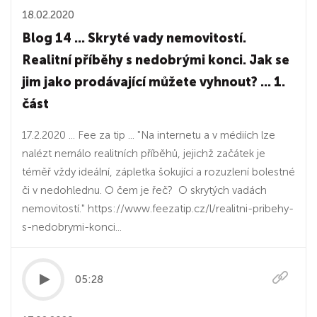
18.02.2020
Blog 14 ... Skryté vady nemovitostí.
Realitní příběhy s nedobrými konci. Jak se
jim jako prodávající můžete vyhnout? ... 1.
část
17.2.2020 ... Fee za tip ... "Na internetu a v médiích lze
nalézt nemálo realitních příběhů, jejichž začátek je
téměř vždy ideální, zápletka šokující a rozuzlení bolestné
či v nedohlednu. O čem je řeč? O skrytých vadách
nemovitostí." https://www.feezatip.cz/l/realitni-pribehy-
s-nedobrymi-konci...
05:28