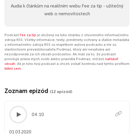
Audia k článkům na realitním webu Fee za tip - užitečný
web o nemovitostech
Podcast
Fee za tip
je vložený na túto stránku z otvoreného informačného
zdroja RSS. Všetky informácie, texty, predmety ochrany a ďalšie metadáta
z informačného zdroja RSS sú majetkom autora podcastu a nie sú
vlastníctvom prevádzkovateľa Podmaz, ktorý ani nevytvára ani
nezodpovedá za ich obsah podcastov. Ak máš za to, že podcast
porušuje práva iných osôb alebo pravidlá Podmaz, môžeš
nahlásiť
obsah
. Ak je toto tvoj podcast a chceš získať kontrolu nad týmto profilom
klikni sem
.
Zoznam epizód
(12 epizód)
04:10
01.03.2020