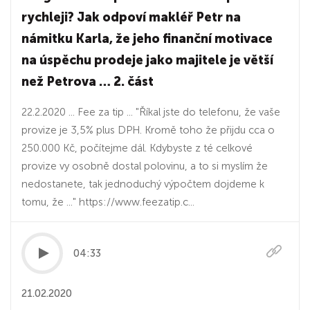
rychleji? Jak odpoví makléř Petr na
námitku Karla, že jeho finanční motivace
na úspěchu prodeje jako majitele je větší
než Petrova … 2. část
22.2.2020 ... Fee za tip ... "Říkal jste do telefonu, že vaše
provize je 3,5% plus DPH. Kromě toho že přijdu cca o
250.000 Kč, počítejme dál. Kdybyste z té celkové
provize vy osobně dostal polovinu, a to si myslím že
nedostanete, tak jednoduchý výpočtem dojdeme k
tomu, že ..." https://www.feezatip.c...
04:33
21.02.2020