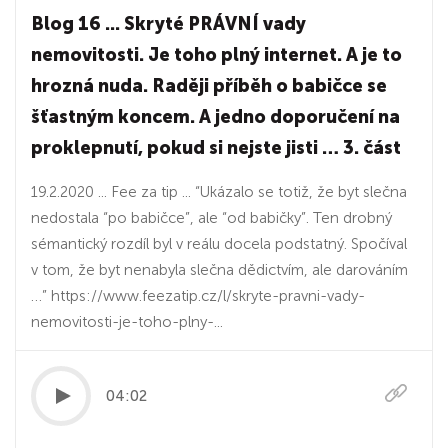
Blog 16 ... Skryté PRÁVNÍ vady
nemovitosti. Je toho plný internet. A je to
hrozná nuda. Raději příběh o babičce se
šťastným koncem. A jedno doporučení na
proklepnutí, pokud si nejste jisti … 3. část
19.2.2020 ... Fee za tip ... “Ukázalo se totiž, že byt slečna
nedostala “po babičce”, ale “od babičky”. Ten drobný
sémantický rozdíl byl v reálu docela podstatný. Spočíval
v tom, že byt nenabyla slečna dědictvím, ale darováním
…” https://www.feezatip.cz/l/skryte-pravni-vady-
nemovitosti-je-toho-plny-...
04:02