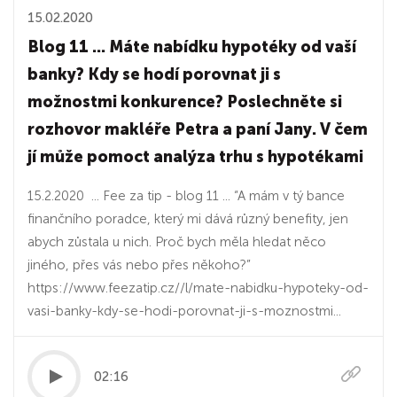
15.02.2020
Blog 11 ... Máte nabídku hypotéky od vaší
banky? Kdy se hodí porovnat ji s
možnostmi konkurence? Poslechněte si
rozhovor makléře Petra a paní Jany. V čem
jí může pomoct analýza trhu s hypotékami
15.2.2020 ... Fee za tip - blog 11 ... “A mám v tý bance
finančního poradce, který mi dává různý benefity, jen
abych zůstala u nich. Proč bych měla hledat něco
jiného, přes vás nebo přes někoho?”
https://www.feezatip.cz//l/mate-nabidku-hypoteky-od-
vasi-banky-kdy-se-hodi-porovnat-ji-s-moznostmi...
02:16