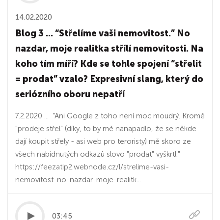
14.02.2020
Blog 3 ... “Střelíme vaši nemovitost.” No
nazdar, moje realitka střílí nemovitosti. Na
koho tím míří? Kde se tohle spojení “střelit
= prodat” vzalo? Expresivní slang, který do
seriózního oboru nepatří
7.2.2020 ... "Ani Google z toho není moc moudrý. Kromě
"prodeje střel" (díky, to by mě nanapadlo, že se někde
dají koupit střely - asi web pro teroristy) mě skoro ze
všech nabídnutých odkazů slovo "prodat" vyškrtl."
https://feezatip2.webnode.cz/l/strelime-vasi-
nemovitost-no-nazdar-moje-realitk...
03:45