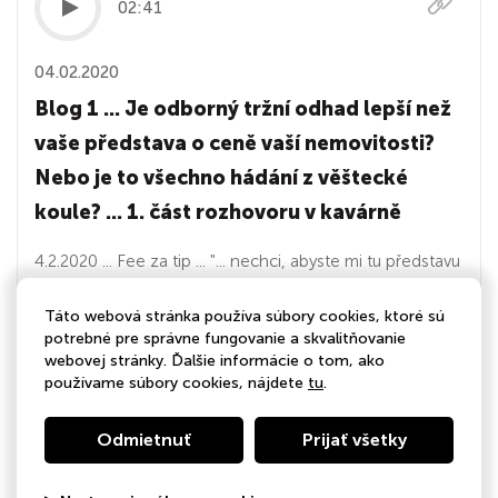
02:41
04.02.2020
Blog 1 ... Je odborný tržní odhad lepší než
vaše představa o ceně vaší nemovitosti?
Nebo je to všechno hádání z věštecké
koule? ... 1. část rozhovoru v kavárně
4.2.2020 ... Fee za tip ... "... nechci, abyste mi tu představu
říkal. Jen mě zajímá, jestli nějakou máte... Jak jste k té
Táto webová stránka používa súbory cookies, ktoré sú
představě došel? Proč si myslíte, že to má tu ´vaši´
potrebné pre správne fungovanie a skvalitňovanie
cenu?" https://www.feezatip.cz/l/je-odborny-trzni-
webovej stránky. Ďalšie informácie o tom, ako
odhad-lepsi-nez-vami-utvorena-predstava-o-cene-
používame súbory cookies, nájdete
tu
.
vasi-nemovitosti-nebo-...
Odmietnuť
Prijať všetky