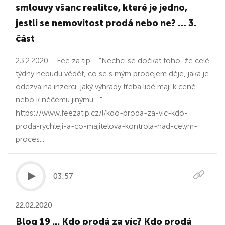
smlouvy všanc realitce, které je jedno,
jestli se nemovitost prodá nebo ne? … 3.
část
23.2.2020 ... Fee za tip ... "Nechci se dočkat toho, že celé
týdny nebudu vědět, co se s mým prodejem děje, jaká je
odezva na inzerci, jaký výhrady třeba lidé mají k ceně
nebo k něčemu jinýmu ..."
https://www.feezatip.cz/l/kdo-proda-za-vic-kdo-
proda-rychleji-a-co-majitelova-kontrola-nad-celym-
proces...
03:57
22.02.2020
Blog 19 ... Kdo prodá za víc? Kdo prodá