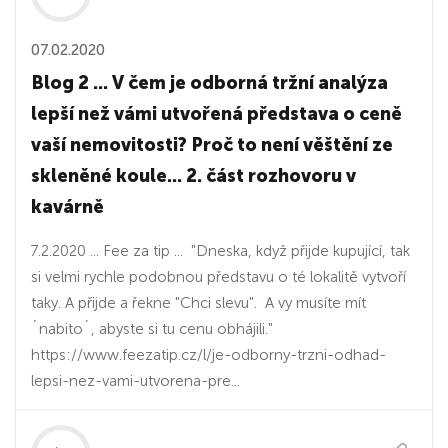
07.02.2020
Blog 2 ... V čem je odborná tržní analýza
lepší než vámi utvořená představa o ceně
vaší nemovitosti? Proč to není věštění ze
skleněné koule... 2. část rozhovoru v
kavárně
7.2.2020 ... Fee za tip ... "Dneska, když přijde kupující, tak
si velmi rychle podobnou představu o té lokalitě vytvoří
taky. A přijde a řekne "Chci slevu". A vy musíte mít
´nabito´, abyste si tu cenu obhájili."
https://www.feezatip.cz/l/je-odborny-trzni-odhad-
lepsi-nez-vami-utvorena-pre...