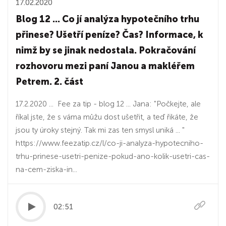
17.02.2020
Blog 12 ... Co jí analýza hypotečního trhu
přinese? Ušetří peníze? Čas? Informace, k
nimž by se jinak nedostala. Pokračování
rozhovoru mezi paní Janou a makléřem
Petrem. 2. část
17.2.2020 ... Fee za tip - blog 12 ... Jana: "Počkejte, ale
říkal jste, že s váma můžu dost ušetřit, a teď řikáte, že
jsou ty úroky stejný. Tak mi zas ten smysl uniká ... "
https://www.feezatip.cz/l/co-ji-analyza-hypotecniho-
trhu-prinese-usetri-penize-pokud-ano-kolik-usetri-cas-
na-cem-ziska-in...
02:51