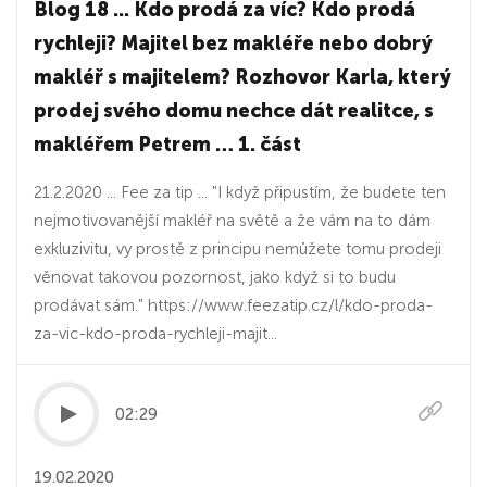
Blog 18 ... Kdo prodá za víc? Kdo prodá
rychleji? Majitel bez makléře nebo dobrý
makléř s majitelem? Rozhovor Karla, který
prodej svého domu nechce dát realitce, s
makléřem Petrem … 1. část
21.2.2020 ... Fee za tip ... "I když připustím, že budete ten
nejmotivovanější makléř na světě a že vám na to dám
exkluzivitu, vy prostě z principu nemůžete tomu prodeji
věnovat takovou pozornost, jako když si to budu
prodávat sám." https://www.feezatip.cz/l/kdo-proda-
za-vic-kdo-proda-rychleji-majit...
02:29
19.02.2020