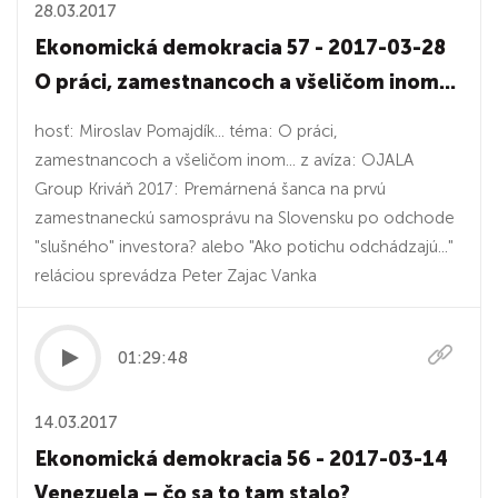
28.03.2017
Ekonomická demokracia 57 - 2017-03-28
O práci, zamestnancoch a všeličom inom...
hosť: Miroslav Pomajdík... téma: O práci,
zamestnancoch a všeličom inom... z avíza: OJALA
Group Kriváň 2017: Premárnená šanca na prvú
zamestnaneckú samosprávu na Slovensku po odchode
"slušného" investora? alebo "Ako potichu odchádzajú..."
reláciou sprevádza Peter Zajac Vanka
01:29:48
14.03.2017
Ekonomická demokracia 56 - 2017-03-14
Venezuela – čo sa to tam stalo?