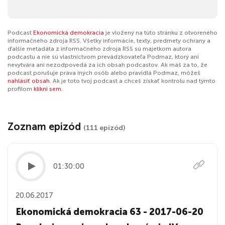
Podcast
Ekonomická demokracia
je vložený na túto stránku z otvoreného
informačného zdroja RSS. Všetky informácie, texty, predmety ochrany a
ďalšie metadáta z informačného zdroja RSS sú majetkom autora
podcastu a nie sú vlastníctvom prevádzkovateľa Podmaz, ktorý ani
nevytvára ani nezodpovedá za ich obsah podcastov. Ak máš za to, že
podcast porušuje práva iných osôb alebo pravidlá Podmaz, môžeš
nahlásiť obsah
. Ak je toto tvoj podcast a chceš získať kontrolu nad týmto
profilom
klikni sem
.
Zoznam epizód
(111 epizód)
01:30:00
20.06.2017
Ekonomická demokracia 63 - 2017-06-20