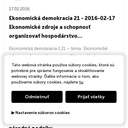
17.02.2016
Ekonomická demokracia 21 - 2016-02-17
Ekonomické zdroje a schopnosť
organizovať hospodárstvo…
Ekonomická demokracia č.21 – téma: Ekonomické
zdroje a schopnosť organizovať hospodárstvo
Slovenska…
Táto webová stránka používa súbory cookies, ktoré sú
potrebné pre správne fungovanie a skvalitňovanie
webovej stránky. Ďalšie informácie o tom, ako
používame súbory cookies, nájdete
tu
.
02:01:42
Odmietnuť
Prijať všetky
27.01.2016
Ekonomická demokracia 20 - 2016-01-27
▶ Nastavenie súborov cookies
Obnova národného hospodárstva –