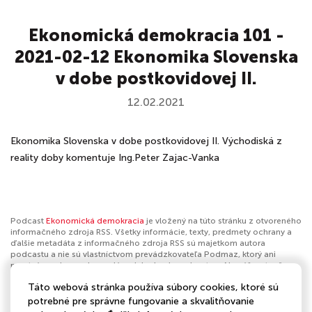
Ekonomická demokracia 101 -
2021-02-12 Ekonomika Slovenska
v dobe postkovidovej II.
12.02.2021
Ekonomika Slovenska v dobe postkovidovej II. Východiská z
reality doby komentuje Ing.Peter Zajac-Vanka
Podcast
Ekonomická demokracia
je vložený na túto stránku z otvoreného
informačného zdroja RSS. Všetky informácie, texty, predmety ochrany a
ďalšie metadáta z informačného zdroja RSS sú majetkom autora
podcastu a nie sú vlastníctvom prevádzkovateľa Podmaz, ktorý ani
nevytvára ani nezodpovedá za ich obsah podcastov. Ak máš za to, že
podcast porušuje práva iných osôb alebo pravidlá Podmaz, môžeš
Táto webová stránka používa súbory cookies, ktoré sú
nahlásiť obsah
. Ak je toto tvoj podcast a chceš získať kontrolu nad týmto
profilom
klikni sem
.
potrebné pre správne fungovanie a skvalitňovanie