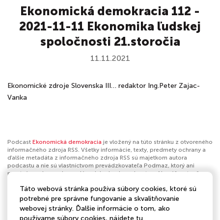
Ekonomická demokracia 112 -
2021-11-11 Ekonomika ľudskej
spoločnosti 21.storočia
11.11.2021
Ekonomické zdroje Slovenska III… redaktor Ing.Peter Zajac-
Vanka
Podcast
Ekonomická demokracia
je vložený na túto stránku z otvoreného
informačného zdroja RSS. Všetky informácie, texty, predmety ochrany a
ďalšie metadáta z informačného zdroja RSS sú majetkom autora
podcastu a nie sú vlastníctvom prevádzkovateľa Podmaz, ktorý ani
nevytvára ani nezodpovedá za ich obsah podcastov. Ak máš za to, že
podcast porušuje práva iných osôb alebo pravidlá Podmaz, môžeš
Táto webová stránka používa súbory cookies, ktoré sú
nahlásiť obsah
. Ak je toto tvoj podcast a chceš získať kontrolu nad týmto
profilom
klikni sem
.
potrebné pre správne fungovanie a skvalitňovanie
webovej stránky. Ďalšie informácie o tom, ako
Autor:
Slobodný Vysiela?
používame súbory cookies, nájdete
tu
.