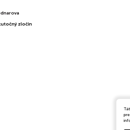
ednarova
kutočný zločin
Tát
pre
inf