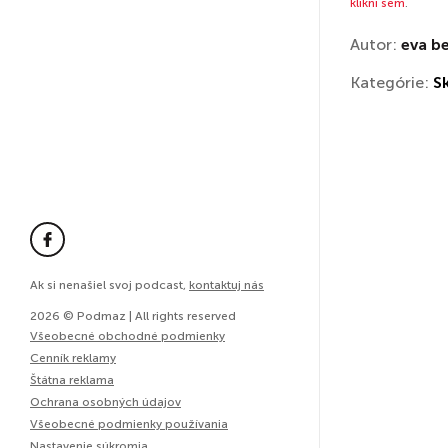
klikni sem
.
Autor:
eva b
Kategórie:
S
Ak si nenašiel svoj podcast,
kontaktuj nás
2026 © Podmaz | All rights reserved
Všeobecné obchodné podmienky
Cenník reklamy
Štátna reklama
Ochrana osobných údajov
Všeobecné podmienky používania
Nastavenie súkromia