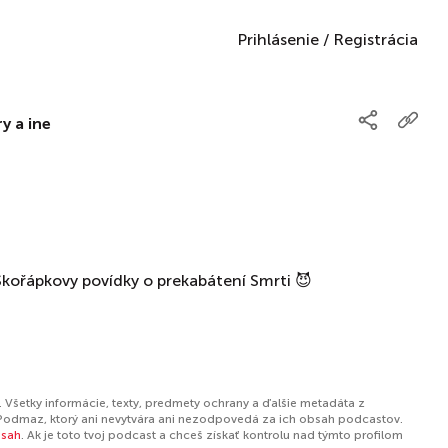
Prihlásenie
/
Registrácia
y a ine
Skořápkovy povídky o prekabátení Smrti 😈
 Všetky informácie, texty, predmety ochrany a ďalšie metadáta z
Podmaz, ktorý ani nevytvára ani nezodpovedá za ich obsah podcastov.
bsah
. Ak je toto tvoj podcast a chceš získať kontrolu nad týmto profilom