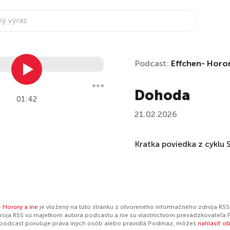
Podcast:
Effchen- Horor
Dohoda
01:42
21.02.2026
Kratka poviedka z cyklu 
 Horory a ine
je vložený na túto stránku z otvoreného informačného zdroja RSS.
oja RSS sú majetkom autora podcastu a nie sú vlastníctvom prevádzkovateľa 
 podcast porušuje práva iných osôb alebo pravidlá Podmaz, môžeš
nahlásiť o