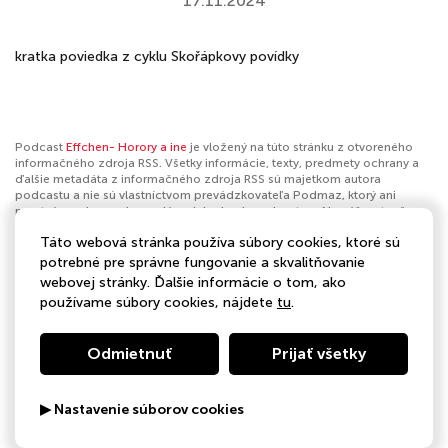
17.11.2024
kratka poviedka z cyklu Skořápkovy povídky
Podcast
Effchen- Horory a ine
je vložený na túto stránku z otvoreného
informačného zdroja RSS. Všetky informácie, texty, predmety ochrany a
ďalšie metadáta z informačného zdroja RSS sú majetkom autora
podcastu a nie sú vlastníctvom prevádzkovateľa Podmaz, ktorý ani
nevytvára ani nezodpovedá za ich obsah podcastov. Ak máš za to, že
podcast porušuje práva iných osôb alebo pravidlá Podmaz, môžeš
Táto webová stránka používa súbory cookies, ktoré sú
nahlásiť obsah
. Ak je toto tvoj podcast a chceš získať kontrolu nad týmto
profilom
klikni sem
.
potrebné pre správne fungovanie a skvalitňovanie
webovej stránky. Ďalšie informácie o tom, ako
Autor:
eva bednarova
používame súbory cookies, nájdete
tu
.
Kategórie:
Skutočný zločin
Odmietnuť
Prijať všetky
▶ Nastavenie súborov cookies