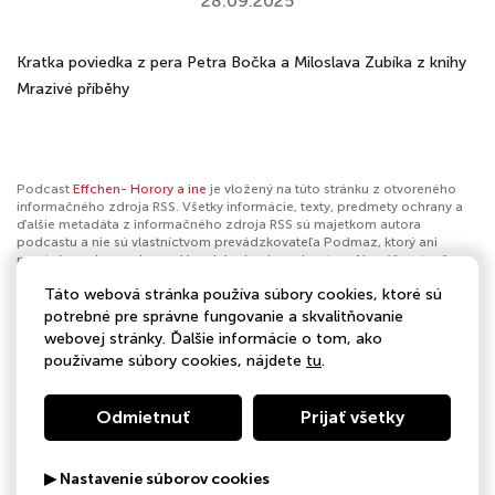
28.09.2025
Kratka poviedka z pera Petra Bočka a Miloslava Zubíka z knihy
Mrazivé příběhy
Podcast
Effchen- Horory a ine
je vložený na túto stránku z otvoreného
informačného zdroja RSS. Všetky informácie, texty, predmety ochrany a
ďalšie metadáta z informačného zdroja RSS sú majetkom autora
podcastu a nie sú vlastníctvom prevádzkovateľa Podmaz, ktorý ani
nevytvára ani nezodpovedá za ich obsah podcastov. Ak máš za to, že
podcast porušuje práva iných osôb alebo pravidlá Podmaz, môžeš
Táto webová stránka používa súbory cookies, ktoré sú
nahlásiť obsah
. Ak je toto tvoj podcast a chceš získať kontrolu nad týmto
profilom
klikni sem
.
potrebné pre správne fungovanie a skvalitňovanie
webovej stránky. Ďalšie informácie o tom, ako
Autor:
eva bednarova
používame súbory cookies, nájdete
tu
.
Kategórie:
Skutočný zločin
Odmietnuť
Prijať všetky
▶ Nastavenie súborov cookies