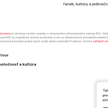
farieb, kultúry a jedineč
kovanie
je vložený na túto stránku z otvoreného informačného zdroja RSS. Všet
oja RSS sú majetkom autora podcastu a nie sú vlastníctvom prevádzkovateľa 
 podcast porušuje práva iných osôb alebo pravidlá Podmaz, môžeš
nahlásiť o
tour
poločnosť a kultúra
Tát
pre
inf