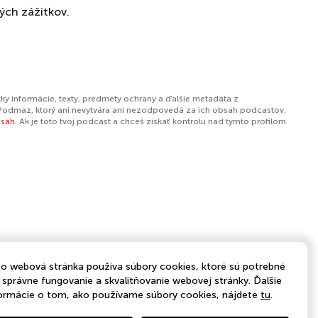
ných zážitkov.
ky informácie, texty, predmety ochrany a ďalšie metadáta z
Podmaz, ktorý ani nevytvára ani nezodpovedá za ich obsah podcastov.
bsah
. Ak je toto tvoj podcast a chceš získať kontrolu nad týmto profilom
o webová stránka používa súbory cookies, ktoré sú potrebné
 správne fungovanie a skvalitňovanie webovej stránky. Ďalšie
ormácie o tom, ako používame súbory cookies, nájdete
tu
.