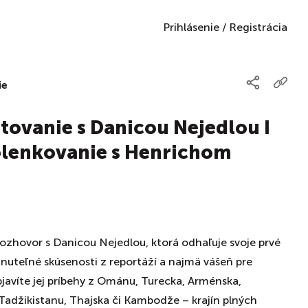
Prihlásenie
/
Registrácia
ie
tovanie s Danicou Nejedlou I
lenkovanie s Henrichom
 rozhovor s Danicou Nejedlou, ktorá odhaľuje svoje prvé
udnuteľné skúsenosti z reportáží a najmä vášeň pre
javíte jej príbehy z Ománu, Turecka, Arménska,
Tadžikistanu, Thajska či Kambodže – krajín plných