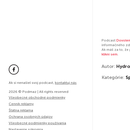
Podcast
Dovolen
informačného zdr
Ak máš za to, že
klikni sem
.
Autor:
Hydro
Kategórie:
S
Ak si nenašiel svoj podcast,
kontaktuj nás
2026 © Podmaz | All rights reserved
Všeobecné obchodné podmienky
Cenník reklamy
Štátna reklama
Ochrana osobných údajov
Všeobecné podmienky používania
Nastavenie súkromia