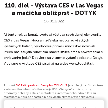
110. diel - Výstava CES v Las Vegas
a mačička oblížprst - DOTYK
16.01.2022
Aj tento rok sa konala svetová výstava spotrebnej elektroniky
CES v Las Vegas. Hoci ani zďaleka nebola vo všetkých
výstavných halách, výrobcovia priniesli množstvo noviniek.
Prečo nás zaujala robotická mačka lížuca prst a powerbanka s
ohrievaním jedla? Dozviete sa v tomto vydaní podcastu Dotyk.
Viac sme o výstave CES písali aj na webe www.touchit.sk
Podcast
DOTYK ǀ podcast časopisu TOUCHIT
je vložený na túto stránku
z otvoreného informačného zdroja RSS. Všetky informácie, texty,
predmety ochrany a ďalšie metadáta z informačného zdroja RSS sú
majetkom autora podcastu a nie sú vlastníctvom prevádzkovateľa
Podmaz, ktorý ani nevytvára ani nezodpovedá za ich obsah podcastov.
Ak máš za to, že podcast porušuje práva iných osôb alebo pravidlá