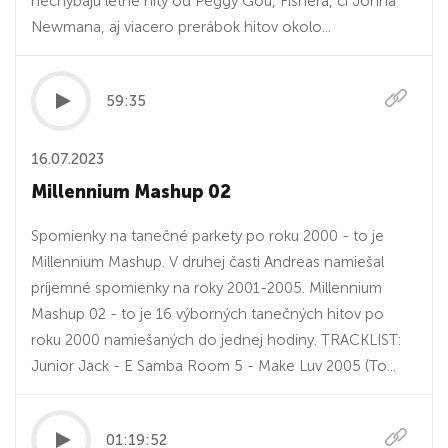
nechýbajú letné hity od Peggy Gou, Fishera, či Johna
Newmana, aj viacero prerábok hitov okolo...
59:35
16.07.2023
Millennium Mashup 02
Spomienky na tanečné parkety po roku 2000 - to je
Millennium Mashup. V druhej časti Andreas namiešal
príjemné spomienky na roky 2001-2005. Millennium
Mashup 02 - to je 16 výborných tanečných hitov po
roku 2000 namiešaných do jednej hodiny. TRACKLIST:
Junior Jack - E Samba Room 5 - Make Luv 2005 (To...
01:19:52