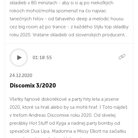
skladieb v 80 minútach - aby si si aj po niekoľkých
rokoch mohol/mohla spomenúť na čo najviac
tanečných hitov - od ťahavého deep a melodic housu
cez big room až po trance - z každého štýlu top skladby
roku 2020. Vrátane skladieb od slovenských producent...
01:18:55
24.12.2020
Discomix 3/2020
Všetky fajnové diskotékové a party hity leta a jesene
2020, ktoré sa hrali alebo by sa mohli hrať :) Toto nájdeš
v treťom Andreas Discomixe roku 2020. Od skvelej
prerábky Hot Stuff od Kyga a riadnej party bomby od
speváčok Dua Lipa, Madonna a Missy Elliott na začiatku