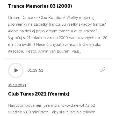
Trance Memories 03 (2000)
Dream Dance or Club Rotation? Všetky moje naj
spomienky na začiatky trancu. Sú všetky skladby trance?
Alebo nájdeš aj prvky dream trance a euro-trance?
Vypočuj si 21 skladieb z roku 2000 namixovaných do 120
minút a uvidíš :) Nesmú chýbať Svenson & Gielen ako
Airscape, Tiësto, Armin van Buuren, Paul...
01:19:51
31.12.2021
Club Tunes 2021 (Yearmix)
Najvybombovanejší yearmix široko-ďaleko! Až 62
skladieb v 80 minútach - aby si si aj po niekoľkých