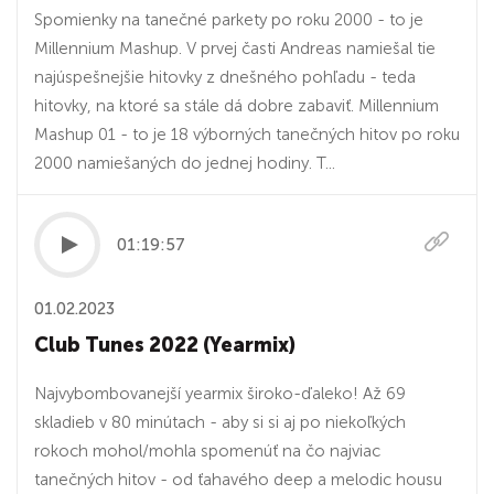
Spomienky na tanečné parkety po roku 2000 - to je
Millennium Mashup. V prvej časti Andreas namiešal tie
najúspešnejšie hitovky z dnešného pohľadu - teda
hitovky, na ktoré sa stále dá dobre zabaviť. Millennium
Mashup 01 - to je 18 výborných tanečných hitov po roku
2000 namiešaných do jednej hodiny. T...
01:19:57
01.02.2023
Club Tunes 2022 (Yearmix)
Najvybombovanejší yearmix široko-ďaleko! Až 69
skladieb v 80 minútach - aby si si aj po niekoľkých
rokoch mohol/mohla spomenúť na čo najviac
tanečných hitov - od ťahavého deep a melodic housu