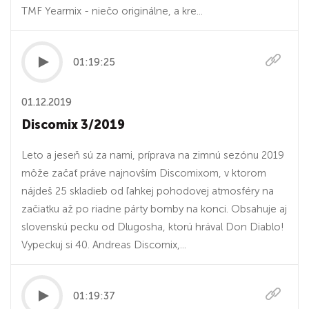
TMF Yearmix - niečo originálne, a kre...
01:19:25
01.12.2019
Discomix 3/2019
Leto a jeseň sú za nami, príprava na zimnú sezónu 2019
môže začať práve najnovším Discomixom, v ktorom
nájdeš 25 skladieb od ľahkej pohodovej atmosféry na
začiatku až po riadne párty bomby na konci. Obsahuje aj
slovenskú pecku od Dlugosha, ktorú hrával Don Diablo!
Vypeckuj si 40. Andreas Discomix,...
01:19:37