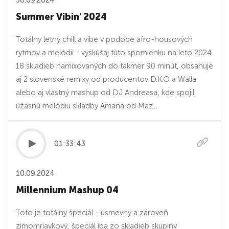
30.09.2024
Summer Vibin' 2024
Totálny letný chill a vibe v podobe afro-housových
rytmov a melódií - vyskúšaj túto spomienku na leto 2024.
18 skladieb namixovaných do takmer 90 minút, obsahuje
aj 2 slovenské remixy od producentov D.K.O a Walla
alebo aj vlastný mashup od DJ Andreasa, kde spojil
úžasnú melódiu skladby Amana od Maz...
01:33:43
10.09.2024
Millennium Mashup 04
Toto je totálny špeciál - úsmevný a zároveň
zimomriavkový, špeciál iba zo skladieb skupiny