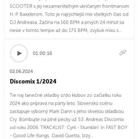
SCOOTER s jej nezameniteľným ukričaným frontmanom
H. P. Baxxterom. Toto je najrýchlejší mix všetkých čias od
DJ Andreasa. Začína na 160 BPM a prvých 24 minút sa
nesie v tomto tempe až do 175 BPM, zvyšok mixu s...
01:00:16
02.06.2024
Discomix 1/2024
Tie naj tanečné skladby z/do klubov zo začiatku roku
2024 ako príprava na párty leto. Slovenskú scénu
zastupuje výborný Mark Dann s jeho skvelou skladbou
Cry. Bombujte na plné pecky už 53. Andreas Discomix
od roku 2006. TRACKLIST: Cyril - Stumblin' In FAST BOY
- Good Life Kungs, David Guetta, Izzy...