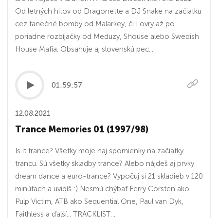
Od letných hitov od Dragonette a DJ Snake na začiatku
cez tanečné bomby od Malarkey, či Lovry až po
poriadne rozbíjačky od Meduzy, Shouse alebo Swedish
House Mafia. Obsahuje aj slovenskú pec...
01:59:57
12.08.2021
Trance Memories 01 (1997/98)
Is it trance? Všetky moje naj spomienky na začiatky
trancu. Sú všetky skladby trance? Alebo nájdeš aj prvky
dream dance a euro-trance? Vypočuj si 21 skladieb v 120
minútach a uvidíš :) Nesmú chýbať Ferry Corsten ako
Pulp Victim, ATB ako Sequential One, Paul van Dyk,
Faithless a ďalší... TRACKLIST:...