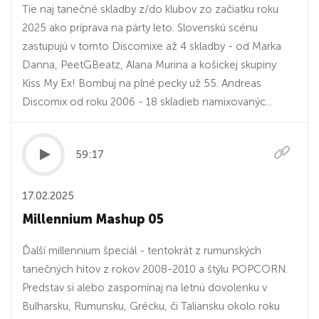
Tie naj tanečné skladby z/do klubov zo začiatku roku
2025 ako príprava na párty leto. Slovenskú scénu
zastupujú v tomto Discomixe až 4 skladby - od Marka
Danna, PeetGBeatz, Alana Murina a košickej skupiny
Kiss My Ex! Bombuj na plné pecky už 55. Andreas
Discomix od roku 2006 - 18 skladieb namixovanýc...
59:17
17.02.2025
Millennium Mashup 05
Ďalší millennium špeciál - tentokrát z rumunských
tanečných hitov z rokov 2008-2010 a štýlu POPCORN.
Predstav si alebo zaspomínaj na letnú dovolenku v
Bulharsku, Rumunsku, Grécku, či Taliansku okolo roku