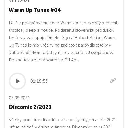
31.10.2021
Warm Up Tunes #04
Ďalšie pokračovanie série Warm Up Tunes v štýloch chill,
tropical, deep a house. Podarenú slovenskú produkciu
tentoraz zastupuje Dinelo, Ego a Robert Burian. Warm
Up Tunes je mix určený na začiatok party/diskotéky v
klube ku drinkom pred tým, než začne DJ svoju show.
Presne tak ako hrá warm up DJ An...
01:18:53
03.09.2021
Discomix 2/2021
Všetky poriadne diskotékové a party hity jari a leta 2021
určite nájdeš v druhom Andreas Discomixe roku 2021.