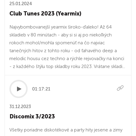
25.01.2024
Club Tunes 2023 (Yearmix)
Najvybombovanejší yearmix široko-ďaleko! Až 64
skladieb v 80 minútach - aby si si aj po niekoľkých
rokoch mohol/mohla spomenúť na čo najviac
tanečných hitov z tohto roku - od ťahavého deep a
melodic housu cez techno a rýchle rejvovačky na konci
- z každého štýlu top skladby roku 2023. Vrátane skladi...
01:17:21
31.12.2023
Discomix 3/2023
Všetky poriadne diskotékové a party hity jesene a zimy