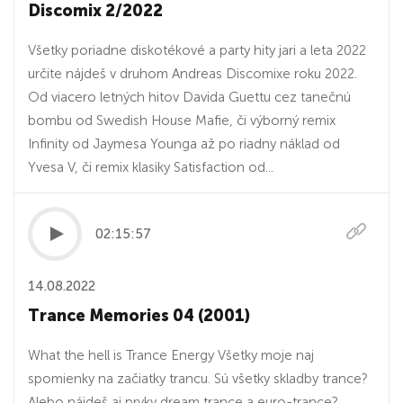
Discomix 2/2022
Všetky poriadne diskotékové a party hity jari a leta 2022
určite nájdeš v druhom Andreas Discomixe roku 2022.
Od viacero letných hitov Davida Guettu cez tanečnú
bombu od Swedish House Mafie, či výborný remix
Infinity od Jaymesa Younga až po riadny náklad od
Yvesa V, či remix klasiky Satisfaction od...
02:15:57
14.08.2022
Trance Memories 04 (2001)
What the hell is Trance Energy Všetky moje naj
spomienky na začiatky trancu. Sú všetky skladby trance?
Alebo nájdeš aj prvky dream trance a euro-trance?