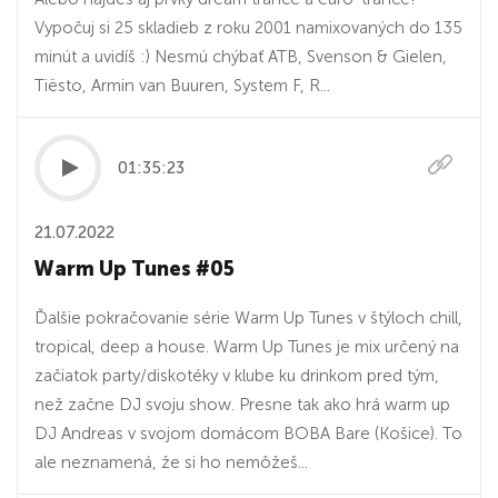
Vypočuj si 25 skladieb z roku 2001 namixovaných do 135
minút a uvidíš :) Nesmú chýbať ATB, Svenson & Gielen,
Tiësto, Armin van Buuren, System F, R...
01:35:23
21.07.2022
Warm Up Tunes #05
Ďalšie pokračovanie série Warm Up Tunes v štýloch chill,
tropical, deep a house. Warm Up Tunes je mix určený na
začiatok party/diskotéky v klube ku drinkom pred tým,
než začne DJ svoju show. Presne tak ako hrá warm up
DJ Andreas v svojom domácom BOBA Bare (Košice). To
ale neznamená, že si ho nemôžeš...