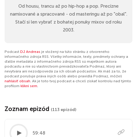
Od housu, trancu až po hip-hop a pop. Precízne
namixované a spracované - od masteringu až po "obal".
Stačí si len vybrať z bohatej ponuky mixov od roku
2003.
Podcast
DJ Andreas
je vložený na túto stránku z otvoreného
informačného zdroja RSS. Všetky informácie, texty, predmety ochrany a
ďalšie metadáta z informačného zdroja RSS sú majetkom autora
podcastu a nie sú vlastníctvom prevádzkovateľa Podmaz, ktorý ani
nevytvára ani nezodpovedá za ich obsah podcastov. Ak máš za to, že
podcast porušuje práva iných osôb alebo pravidlá Podmaz, môžeš
nahlásiť obsah
. Ak je toto tvoj podcast a chceš získať kontrolu nad týmto
profilom
klikni sem
.
Zoznam epizód
(113 epizód)
59:48