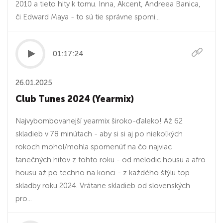
2010 a tieto hity k tomu. Inna, Akcent, Andreea Banica,
či Edward Maya - to sú tie správne spomi...
01:17:24
26.01.2025
Club Tunes 2024 (Yearmix)
Najvybombovanejší yearmix široko-ďaleko! Až 62
skladieb v 78 minútach - aby si si aj po niekoľkých
rokoch mohol/mohla spomenúť na čo najviac
tanečných hitov z tohto roku - od melodic housu a afro
housu až po techno na konci - z každého štýlu top
skladby roku 2024. Vrátane skladieb od slovenských
pro...