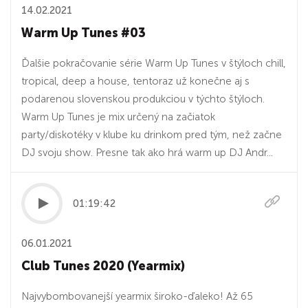
14.02.2021
Warm Up Tunes #03
Ďalšie pokračovanie série Warm Up Tunes v štýloch chill,
tropical, deep a house, tentoraz už konečne aj s
podarenou slovenskou produkciou v týchto štýloch.
Warm Up Tunes je mix určený na začiatok
party/diskotéky v klube ku drinkom pred tým, než začne
DJ svoju show. Presne tak ako hrá warm up DJ Andr...
01:19:42
06.01.2021
Club Tunes 2020 (Yearmix)
Najvybombovanejší yearmix široko-ďaleko! Až 65