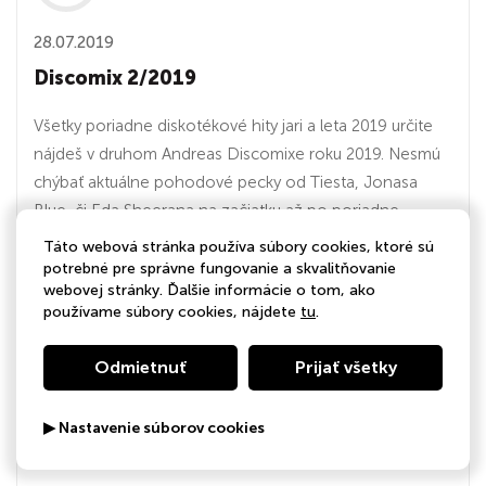
28.07.2019
Discomix 2/2019
Všetky poriadne diskotékové hity jari a leta 2019 určite
nájdeš v druhom Andreas Discomixe roku 2019. Nesmú
chýbať aktuálne pohodové pecky od Tiesta, Jonasa
Blue, či Eda Sheerana na začiatku až po poriadne
bomby od CID, Don Diablo, Keanu Silva, či housová
Táto webová stránka používa súbory cookies, ktoré sú
pecka od slovenského DJ Steeveho. Bombujte...
potrebné pre správne fungovanie a skvalitňovanie
webovej stránky. Ďalšie informácie o tom, ako
používame súbory cookies, nájdete
tu
.
01:14:32
Odmietnuť
Prijať všetky
08.03.2019
▶ Nastavenie súborov cookies
Discomix 1/2019