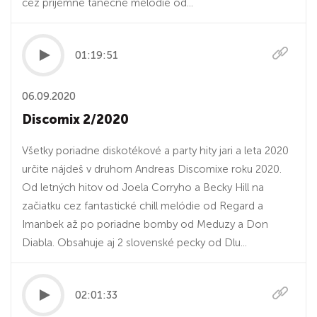
cez príjemné tanečné melódie od...
01:19:51
06.09.2020
Discomix 2/2020
Všetky poriadne diskotékové a party hity jari a leta 2020
určite nájdeš v druhom Andreas Discomixe roku 2020.
Od letných hitov od Joela Corryho a Becky Hill na
začiatku cez fantastické chill melódie od Regard a
Imanbek až po poriadne bomby od Meduzy a Don
Diabla. Obsahuje aj 2 slovenské pecky od Dlu...
02:01:33