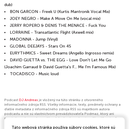
dub)
BON GARCON - Freek U (Kurtis Mantronik Vocal Mix)
JOEY NEGRO - Make A Move On Me (vocal mix)
JERRY ROPERO & DENIS THE MENACE - Fuck You
LORRAINE - Transatlantic Flight (Axwell mix)
MADONNA - Jump (Vinyl)
GLOBAL DEEJAYS - Stars On 45
EURYTHMICS - Sweet Dreams (Angello Ingrosso remix)
DAVID GUETTA vs. THE EGG - Love Don't Let Me Go
(Joachim Garraud & David Guetta's F... Me I'm Famous Mix)
TOCADISCO - Music loud
Podcast
DJ Andreas
je vložený na túto stránku z otvoreného
informačného zdroja RSS. Všetky informácie, texty, predmety ochrany a
ďalšie metadáta z informačného zdroja RSS sú majetkom autora
podcastu a nie sú vlastníctvom prevádzkovateľa Podmaz, ktorý ani
nevytvára ani nezodpovedá za ich obsah podcastov. Ak máš za to, že
podcast porušuje práva iných osôb alebo pravidlá Podmaz, môžeš
Táto webová stránka používa súbory cookies, ktoré sú
nahlásiť obsah
. Ak je toto tvoj podcast a chceš získať kontrolu nad týmto