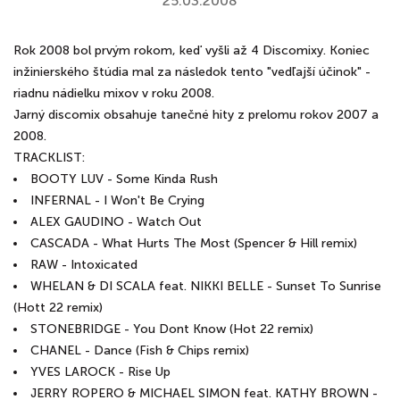
25.03.2008
Rok 2008 bol prvým rokom, keď vyšli až 4 Discomixy. Koniec
inžinierského štúdia mal za následok tento "vedľajší účinok" -
riadnu nádielku mixov v roku 2008.
Jarný discomix obsahuje tanečné hity z prelomu rokov 2007 a
2008.
TRACKLIST:
BOOTY LUV - Some Kinda Rush
INFERNAL - I Won't Be Crying
ALEX GAUDINO - Watch Out
CASCADA - What Hurts The Most (Spencer & Hill remix)
RAW - Intoxicated
WHELAN & DI SCALA feat. NIKKI BELLE - Sunset To Sunrise
(Hott 22 remix)
STONEBRIDGE - You Dont Know (Hot 22 remix)
CHANEL - Dance (Fish & Chips remix)
YVES LAROCK - Rise Up
JERRY ROPERO & MICHAEL SIMON feat. KATHY BROWN -