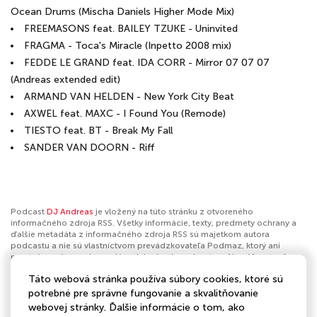
Ocean Drums (Mischa Daniels Higher Mode Mix)
FREEMASONS feat. BAILEY TZUKE - Uninvited
FRAGMA - Toca's Miracle (Inpetto 2008 mix)
FEDDE LE GRAND feat. IDA CORR - Mirror 07 07 07
(Andreas extended edit)
ARMAND VAN HELDEN - New York City Beat
AXWEL feat. MAXC - I Found You (Remode)
TIESTO feat. BT - Break My Fall
SANDER VAN DOORN - Riff
Podcast
DJ Andreas
je vložený na túto stránku z otvoreného
informačného zdroja RSS. Všetky informácie, texty, predmety ochrany a
ďalšie metadáta z informačného zdroja RSS sú majetkom autora
podcastu a nie sú vlastníctvom prevádzkovateľa Podmaz, ktorý ani
nevytvára ani nezodpovedá za ich obsah podcastov. Ak máš za to, že
podcast porušuje práva iných osôb alebo pravidlá Podmaz, môžeš
Táto webová stránka používa súbory cookies, ktoré sú
nahlásiť obsah
. Ak je toto tvoj podcast a chceš získať kontrolu nad týmto
profilom
klikni sem
.
potrebné pre správne fungovanie a skvalitňovanie
webovej stránky. Ďalšie informácie o tom, ako