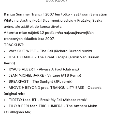
28.09.2007
K mixu Summer Trancin' 2007 len toľko - zažil som Sensation
White na vlastnej koži! Síce menšiu edíciu v Pražskej Sazka
aréne, ale zážitok do konca života.
V tomto mixe nájdeš 12 podľa mňa najzaujímavejších
trancových skladieb leta 2007.
TRACKLIST:
WAY OUT WEST - The Fall (Richard Durand remix)
ILSE DELANGE - The Great Escape (Armin Van Buuren
Remix)
KYAU & ALBERT - Always A Fool (club mix)
JEAN MICHEL JARRE - Vintage (ATB Remix)
BREAKFAST - The Sunlight (JPL remix)
ABOVE & BEYOND pres. TRANQUILITY BASE - Oceanic
(original mix)
TIESTO feat. BT - Break My Fall (Airbase remix)
FILO & PERI feat. ERIC LUMIERA - The Anthem (John
O'Callaghan Mix)