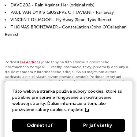
DAVE 202 - Rain Against Her (original mix)
PAUL VAN DYK & GIUSEPPE OTTAVIANI - Far away
VINCENT DE MOOR - Fly Away (Sean Tyas Remix)
THOMAS BRONZWAER - Constellation (John O'Callaghan
Remix)
Podcast
DJ Andreas
je vložený na túto stránku z otvoreného
informačného zdroja RSS. Všetky informácie, texty, predmety ochrany a
ďalšie metadáta z informačného zdroja RSS sú majetkom autora
podcastu a nie sú vlastníctvom prevádzkovateľa Podmaz, ktorý ani
nevytvára ani nezodpovedá za ich obsah podcastov. Ak máš za to, že
podcast porušuje práva iných osôb alebo pravidlá Podmaz, môžeš
Táto webová stránka používa súbory cookies, ktoré sú
nahlásiť obsah
. Ak je toto tvoj podcast a chceš získať kontrolu nad týmto
profilom
klikni sem
.
potrebné pre správne fungovanie a skvalitňovanie
webovej stránky. Ďalšie informácie o tom, ako
Autor:
DJ Andreas
používame súbory cookies, nájdete
tu
.
Kategórie:
Hudba
Odmietnuť
Prijať všetky