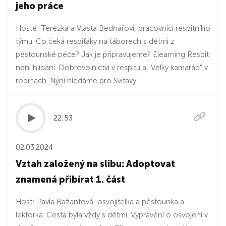
jeho práce
Hosté: Terezka a Vlasta Bednářovi, pracovníci respitního
týmu. Co čeká respiťáky na táborech s dětmi z
pěstounské péče? Jak je připravujeme? Elearning Respit
není hlídání. Dobrovolnictví v respitu a "Velký kamarád" v
rodinách. Nyní hledáme pro Svitavy.
22:53
02.03.2024
Vztah založený na slibu: Adoptovat
znamená přibírat 1. část
Host: Pavla Bažantová, osvojitelka a pěstounka a
lektorka. Cesta byla vždy s dětmi. Vyprávění o osvojení v