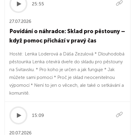
25:55
27.07.2026
Povídání o náhradce: Sklad pro pěstouny –
když pomoc přichází v pravý čas
Hosté: Lenka Loderová a Dáša Zezulová * Dlouhodobá
pěstounka Lenka otevírá dveře do skladu pro pěstouny
na Svitavsku. * Pro koho je určen a jak funguje * Jak
můžete sami pomoci * Proč je sklad neocenitelnou
výpomocí * Není to jen o věcech, ale také o setkávání a
komunitě.
15:09
20.07.2026