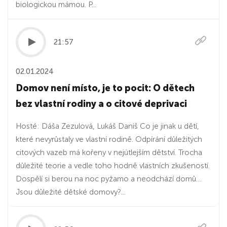
biologickou mámou. P...
21:57
02.01.2024
Domov není místo, je to pocit: O dětech
bez vlastní rodiny a o citové deprivaci
Hosté: Dáša Zezulová, Lukáš Daniš Co je jinak u dětí,
které nevyrůstaly ve vlastní rodině. Odpírání důležitých
citových vazeb má kořeny v nejútlejším dětství. Trocha
důležité teorie a vedle toho hodně vlastních zkušeností.
Dospělí si berou na noc pyžamo a neodchází domů…
Jsou důležité dětské domovy?...