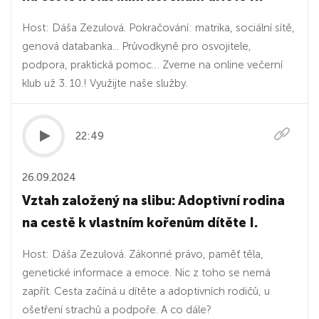
Host: Dáša Zezulová. Pokračování: matrika, sociální sítě,
genová databanka... Průvodkyně pro osvojitele,
podpora, praktická pomoc… Zveme na online večerní
klub už 3. 10.! Využijte naše služby.
22:49
26.09.2024
Vztah založený na slibu: Adoptivní rodina
na cestě k vlastním kořenům dítěte I.
Host: Dáša Zezulová. Zákonné právo, paměť těla,
genetické informace a emoce. Nic z toho se nemá
zapřít. Cesta začíná u dítěte a adoptivních rodičů, u
ošetření strachů a podpoře. A co dále?