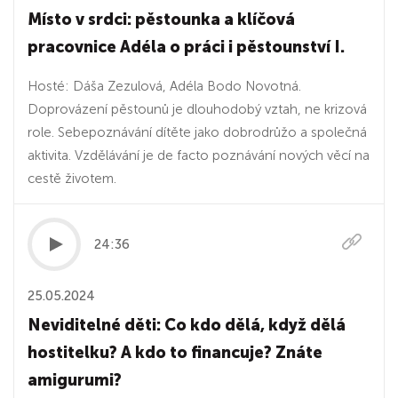
Místo v srdci: pěstounka a klíčová
pracovnice Adéla o práci i pěstounství I.
Hosté: Dáša Zezulová, Adéla Bodo Novotná.
Doprovázení pěstounů je dlouhodobý vztah, ne krizová
role. Sebepoznávání dítěte jako dobrodrůžo a společná
aktivita. Vzdělávání je de facto poznávání nových věcí na
cestě životem.
24:36
25.05.2024
Neviditelné děti: Co kdo dělá, když dělá
hostitelku? A kdo to financuje? Znáte
amigurumi?