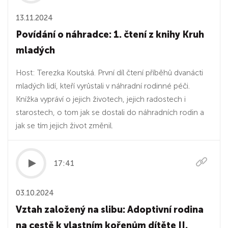
13.11.2024
Povídání o náhradce: 1. čtení z knihy Kruh
mladých
Host: Terezka Koutská. První díl čtení příběhů dvanácti
mladých lidí, kteří vyrůstali v náhradní rodinné péči.
Knížka vypráví o jejich životech, jejich radostech i
starostech, o tom jak se dostali do náhradních rodin a
jak se tím jejich život změnil.
17:41
03.10.2024
Vztah založený na slibu: Adoptivní rodina
na cestě k vlastním kořenům dítěte II.