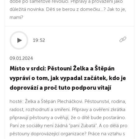
době po sametové revoluci. Přípravy a provázení jako
důležitá novinka. Děti se berou z domečku....? Jak to je,
mami?
19:52
09.01.2024
Místo v srdci: Pěstouni Želka a Štěpán
vypráví o tom, jak vypadal začátek, kdo je
doprovází a proč tuto podporu vítají
hosté: Želka a Štěpán Plecháčkovi. Pěstounství, rodina,
radost, rozhodnutí a smíření. Přípravy a ověření zkrátka
připravují pěstouny a ověřují, že o dítě bude postaráno.
Paní ze sociálky není žádná “paní Zubatá”. A co dělá pro
pěstouny doprovázející organizace? Práce na vztahu s