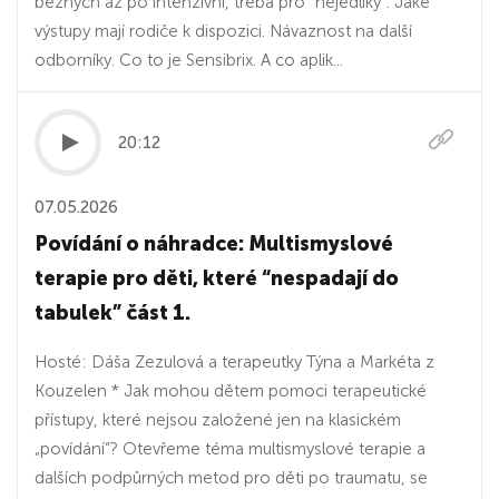
běžných až po intenzivní, třeba pro "nejedlíky". Jaké
výstupy mají rodiče k dispozici. Návaznost na další
odborníky. Co to je Sensibrix. A co aplik...
20:12
07.05.2026
Povídání o náhradce: Multismyslové
terapie pro děti, které “nespadají do
tabulek” část 1.
Hosté: Dáša Zezulová a terapeutky Týna a Markéta z
Kouzelen * Jak mohou dětem pomoci terapeutické
přístupy, které nejsou založené jen na klasickém
„povídání“? Otevřeme téma multismyslové terapie a
dalších podpůrných metod pro děti po traumatu, se