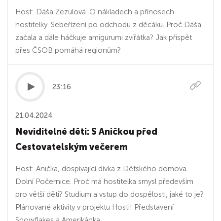
Host: Dáša Zezulová. O nákladech a přínosech
hostitelky. Sebeřízení po odchodu z děcáku. Proč Dáša
začala a dále háčkuje amigurumi zvířátka? Jak přispět
přes ČSOB pomáhá regionům?
23:16
21.04.2024
Neviditelné děti: S Aničkou před
Cestovatelským večerem
Host: Anička, dospívající dívka z Dětského domova
Dolní Počernice. Proč má hostitelka smysl především
pro větší děti? Studium a vstup do dospělosti, jaké to je?
Plánované aktivity v projektu Hosti! Představení
Snowflakes a Amerikánka.