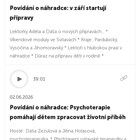
Povídání o náhradce: v září startují
přípravy
Lektorky Adéla a Dáša o nových přípravách... *
Víkendové moduly ve Svitavách * Kraje: Pardubický,
Vysočina a Jihomoravský * Lektoři s hlubokou praxí v
náhradce * Důraz na přípravu dětí v rodině *
39:01
02.06.2026
Povídání o náhradce: Psychoterapie
pomáhají dětem zpracovat životní příběh
Hosté: Dáša Zezulová a Jiřina Holasová,
psychoterapeutka. * Představení svitavské terapeutky a