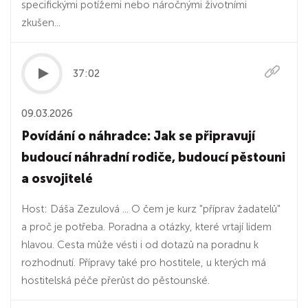
specifickými potížemi nebo náročnými životními
zkušen...
37:02
09.03.2026
Povídání o náhradce: Jak se připravují
budoucí náhradní rodiče, budoucí pěstouni
a osvojitelé
Host: Dáša Zezulová ... O čem je kurz "příprav žadatelů"
a proč je potřeba. Poradna a otázky, které vrtají lidem
hlavou. Cesta může vésti i od dotazů na poradnu k
rozhodnutí. Přípravy také pro hostitele, u kterých má
hostitelská péče přerůst do pěstounské.