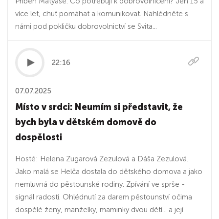
Příběh Matyáše. Co potřebuji k dobrovolničení? Jen 15 a
více let, chuť pomáhat a komunikovat. Nahlédněte s
námi pod pokličku dobrovolnictví se Svita...
22:16
07.07.2025
Místo v srdci: Neumím si představit, že
bych byla v dětském domově do
dospělosti
Hosté: Helena Zugarová Zezulová a Dáša Zezulová.
Jako malá se Helča dostala do dětského domova a jako
nemluvná do pěstounské rodiny. Zpívání ve sprše -
signál radosti. Ohlédnutí za darem pěstounství očima
dospělé ženy, manželky, maminky dvou dětí... a její