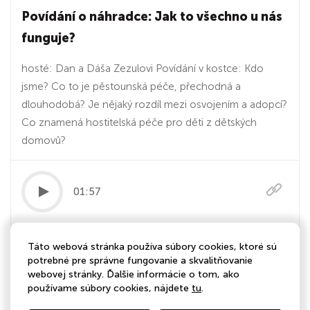
Povídání o náhradce: Jak to všechno u nás
funguje?
hosté: Dan a Dáša Zezulovi Povídání v kostce: Kdo
jsme? Co to je pěstounská péče, přechodná a
dlouhodobá? Je nějaký rozdíl mezi osvojením a adopcí?
Co znamená hostitelská péče pro děti z dětských
domovů?
01:57
06.12.2023
Táto webová stránka používa súbory cookies, ktoré sú
Vítejte!
potrebné pre správne fungovanie a skvalitňovanie
webovej stránky. Ďalšie informácie o tom, ako
Vítejte u nového podcastu organizace Děti patří domů,
používame súbory cookies, nájdete
tu
.
z. s.