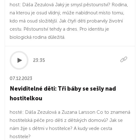
host: Dáša Zezulová Jaký je smysl pěstounství? Rodina,
na kterou je osud vlídný, může nabídnout místo tomu,
kdo má osud složitější. Jak čtyři děti probarvily životní
cestu. Pěstounství tehdy a dnes. Pro identitu je
biologická rodina důležitá.
23:35
07.12.2023
Neviditelné děti: Tři báby se sešly nad
hostitelkou
hosté: Dáša Zezulová a Zuzana Larsson Co to znamená
hostitelská péče pro děti z dětských domovů? Jak se
nám žije s dětmi v hostitelce? A kudy vede cesta
hostitele?