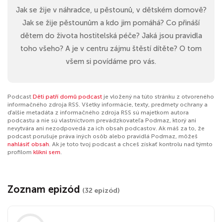
Jak se žije v náhradce, u pěstounů, v dětském domově?
Jak se žije pěstounům a kdo jim pomáhá? Co přináší
dětem do života hostitelská péče? Jaká jsou pravidla
toho všeho? A je v centru zájmu štěstí dítěte? O tom
všem si povídáme pro vás.
Podcast
Děti patří domů podcast
je vložený na túto stránku z otvoreného
informačného zdroja RSS. Všetky informácie, texty, predmety ochrany a
ďalšie metadáta z informačného zdroja RSS sú majetkom autora
podcastu a nie sú vlastníctvom prevádzkovateľa Podmaz, ktorý ani
nevytvára ani nezodpovedá za ich obsah podcastov. Ak máš za to, že
podcast porušuje práva iných osôb alebo pravidlá Podmaz, môžeš
nahlásiť obsah
. Ak je toto tvoj podcast a chceš získať kontrolu nad týmto
profilom
klikni sem
.
Zoznam epizód
(32 epizód)