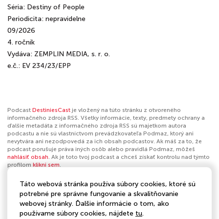
Séria: Destiny of People
Periodicita: nepravidelne
09/2026
4. ročník
Vydáva: ZEMPLIN MEDIA, s. r. o.
e.č.: EV 234/23/EPP
Podcast
DestiniesCast
je vložený na túto stránku z otvoreného
informačného zdroja RSS. Všetky informácie, texty, predmety ochrany a
ďalšie metadáta z informačného zdroja RSS sú majetkom autora
podcastu a nie sú vlastníctvom prevádzkovateľa Podmaz, ktorý ani
nevytvára ani nezodpovedá za ich obsah podcastov. Ak máš za to, že
podcast porušuje práva iných osôb alebo pravidlá Podmaz, môžeš
nahlásiť obsah
. Ak je toto tvoj podcast a chceš získať kontrolu nad týmto
profilom
klikni sem
.
Táto webová stránka používa súbory cookies, ktoré sú
Autor:
DestiniesCast
potrebné pre správne fungovanie a skvalitňovanie
webovej stránky. Ďalšie informácie o tom, ako
Kategórie:
Spoločnosť a kultúra
,
Denné správy
,
Komentáre k
používame súbory cookies, nájdete
tu
.
spravodajstvu
,
Technologické novinky
,
Dokumenty
,
Osobné