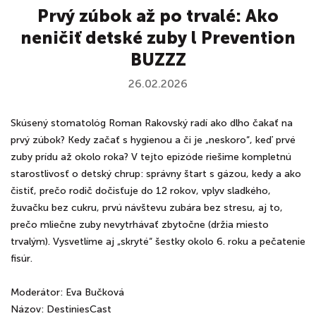
Prvý zúbok až po trvalé: Ako
neničiť detské zuby l Prevention
BUZZZ
26.02.2026
Skúsený stomatológ Roman Rakovský radí ako dlho čakať na
prvý zúbok? Kedy začať s hygienou a či je „neskoro“, keď prvé
zuby prídu až okolo roka? V tejto epizóde riešime kompletnú
starostlivosť o detský chrup: správny štart s gázou, kedy a ako
čistiť, prečo rodič dočisťuje do 12 rokov, vplyv sladkého,
žuvačku bez cukru, prvú návštevu zubára bez stresu, aj to,
prečo mliečne zuby nevytrhávať zbytočne (držia miesto
trvalým). Vysvetlíme aj „skryté“ šestky okolo 6. roku a pečatenie
fisúr.
Moderátor: Eva Bučková
Názov: DestiniesCast