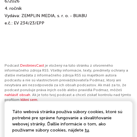
6/2026
4. ročník
Vydáva: ZEMPLIN MEDIA, s. r. o. - BUABU
e.č.: EV 234/23/EPP
Podcast
DestiniesCast
je vložený na túto stránku z otvoreného
informačného zdroja RSS. Všetky informácie, texty, predmety ochrany a
ďalšie metadáta z informačného zdroja RSS sú majetkom autora
podcastu a nie sú vlastníctvom prevádzkovateľa Podmaz, ktorý ani
nevytvára ani nezodpovedá za ich obsah podcastov. Ak máš za to, že
podcast porušuje práva iných osôb alebo pravidlá Podmaz, môžeš
nahlásiť obsah
. Ak je toto tvoj podcast a chceš získať kontrolu nad týmto
profilom
klikni sem
.
Táto webová stránka používa súbory cookies, ktoré sú
Autor:
DestiniesCast
potrebné pre správne fungovanie a skvalitňovanie
webovej stránky. Ďalšie informácie o tom, ako
Kategórie:
Spoločnosť a kultúra
,
Denné správy
,
Komentáre k
používame súbory cookies, nájdete
tu
.
spravodajstvu
,
Technologické novinky
,
Dokumenty
,
Osobné