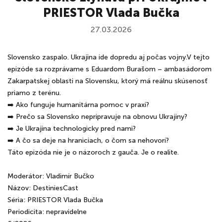
PRIESTOR Vlada Bučka
27.03.2026
Slovensko zaspalo. Ukrajina ide dopredu aj počas vojny.V tejto
epizóde sa rozprávame s Eduardom Burašom – ambasádorom
Zakarpatskej oblasti na Slovensku, ktorý má reálnu skúsenosť
priamo z terénu.
➡️ Ako funguje humanitárna pomoc v praxi?
➡️ Prečo sa Slovensko nepripravuje na obnovu Ukrajiny?
➡️ Je Ukrajina technologicky pred nami?
➡️ A čo sa deje na hraniciach, o čom sa nehovorí?
Táto epizóda nie je o názoroch z gauča. Je o realite.
Moderátor: Vladimír Bučko
Názov: DestiniesCast
Séria: PRIESTOR Vlada Bučka
Periodicita: nepravidelne