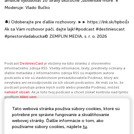
ambície vybudovať zo Šíravy skutočné „slovenské more“.🎙️
Moderuje: Vlado Bučko
🔔) Odoberajte pre ďalšie rozhovory: ►► https://lnk.sk/hpbo👍
Ak sa Vám rozhovor páči, dajte lajk!#podcast #destiniescast
#priestorvladabucka© ZEMPLIN MEDIA, s. r. o. 2026
Podcast
DestiniesCast
je vložený na túto stránku z otvoreného
informačného zdroja RSS. Všetky informácie, texty, predmety ochrany a
ďalšie metadáta z informačného zdroja RSS sú majetkom autora
podcastu a nie sú vlastníctvom prevádzkovateľa Podmaz, ktorý ani
nevytvára ani nezodpovedá za ich obsah podcastov. Ak máš za to, že
podcast porušuje práva iných osôb alebo pravidlá Podmaz, môžeš
nahlásiť obsah
. Ak je toto tvoj podcast a chceš získať kontrolu nad týmto
profilom
klikni sem
.
Táto webová stránka používa súbory cookies, ktoré sú
Autor:
DestiniesCast
potrebné pre správne fungovanie a skvalitňovanie
webovej stránky. Ďalšie informácie o tom, ako
Kategórie:
Spoločnosť a kultúra
,
Denné správy
,
Komentáre k
používame súbory cookies, nájdete
tu
.
spravodajstvu
,
Technologické novinky
,
Dokumenty
,
Osobné