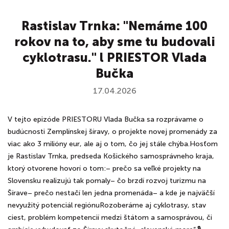
Rastislav Trnka: "Nemáme 100
rokov na to, aby sme tu budovali
cyklotrasu." l PRIESTOR Vlada
Bučka
17.04.2026
V tejto epizóde PRIESTORU Vlada Bučka sa rozprávame o
budúcnosti Zemplínskej šíravy, o projekte novej promenády za
viac ako 3 milióny eur, ale aj o tom, čo jej stále chýba.Hosťom
je Rastislav Trnka, predseda Košického samosprávneho kraja,
ktorý otvorene hovorí o tom:– prečo sa veľké projekty na
Slovensku realizujú tak pomaly– čo brzdí rozvoj turizmu na
Šírave– prečo nestačí len jedna promenáda– a kde je najväčší
nevyužitý potenciál regiónuRozoberáme aj cyklotrasy, stav
ciest, problém kompetencií medzi štátom a samosprávou, či