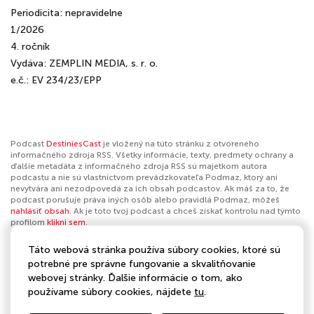
Periodicita: nepravidelne
1/2026
4. ročník
Vydáva: ZEMPLIN MEDIA, s. r. o.
e.č.: EV 234/23/EPP
Podcast
DestiniesCast
je vložený na túto stránku z otvoreného
informačného zdroja RSS. Všetky informácie, texty, predmety ochrany a
ďalšie metadáta z informačného zdroja RSS sú majetkom autora
podcastu a nie sú vlastníctvom prevádzkovateľa Podmaz, ktorý ani
nevytvára ani nezodpovedá za ich obsah podcastov. Ak máš za to, že
podcast porušuje práva iných osôb alebo pravidlá Podmaz, môžeš
nahlásiť obsah
. Ak je toto tvoj podcast a chceš získať kontrolu nad týmto
profilom
klikni sem
.
Táto webová stránka používa súbory cookies, ktoré sú
Autor:
DestiniesCast
potrebné pre správne fungovanie a skvalitňovanie
webovej stránky. Ďalšie informácie o tom, ako
Kategórie:
Spoločnosť a kultúra
,
Denné správy
,
Komentáre k
používame súbory cookies, nájdete
tu
.
spravodajstvu
,
Technologické novinky
,
Dokumenty
,
Osobné