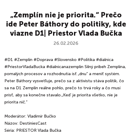
„Zemplín nie je priorita.“ Prečo
ide Peter Báthory do politiky, kde
viazne D1| Priestor Vlada Bučka
26.02.2026
#D1 #Zemplín #Doprava #Slovensko #Politika #dialnica
#PriestorVladaBucka #dialnicanazemplin Silný príbeh Zemplína,
pomalých procesov a rozhodnutia ísť „dnu“ a meniť systém.
Peter Báthory vysvetľuje, prečo sa z aktivistu stáva politik, čo
sa na D1 Zemplín reálne pohlo, prečo to trvá roky a čo musí
prísť, aby sa konečne stavalo.„Keď je priorita všetko, nie je
priorita nič.“
Moderátor: Vladimír Bučko
Názov: DestiniesCast
Séria: PRIESTOR Vlada Bučka