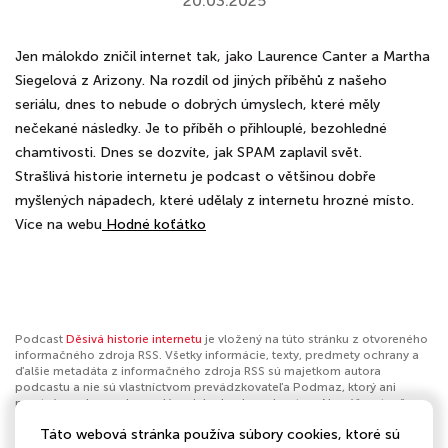
20.03.2025
Jen málokdo zničil internet tak, jako Laurence Canter a Martha
Siegelová z Arizony. Na rozdíl od jiných příběhů z našeho
seriálu, dnes to nebude o dobrých úmyslech, které měly
nečekané následky. Je to příběh o přihlouplé, bezohledné
chamtivosti. Dnes se dozvíte, jak SPAM zaplavil svět.
Strašlivá historie internetu je podcast o většinou dobře
myšlených nápadech, které udělaly z internetu hrozné místo.
Více na webu
⁠⁠⁠ Hodné koťátko
Podcast
Děsivá historie internetu
je vložený na túto stránku z otvoreného
informačného zdroja RSS. Všetky informácie, texty, predmety ochrany a
ďalšie metadáta z informačného zdroja RSS sú majetkom autora
podcastu a nie sú vlastníctvom prevádzkovateľa Podmaz, ktorý ani
nevytvára ani nezodpovedá za ich obsah podcastov. Ak máš za to, že
podcast porušuje práva iných osôb alebo pravidlá Podmaz, môžeš
Táto webová stránka používa súbory cookies, ktoré sú
nahlásiť obsah
. Ak je toto tvoj podcast a chceš získať kontrolu nad týmto