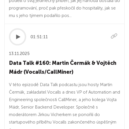
podělil o svůj jedinečný příběh, jak jej náhoda dostala do
programování, proč pak přeskočil do hospitality, jak se
mu s jeho týmem podařilo pos...
01:51:11
13.11.2025
Data Talk #160: Martin Čermák & Vojtěch
Mádr (Vocalls/CallMiner)
V této epizodě Data Talk podcastu jsou hosty Martin
Čermák, zakladatel Vocalls a dnes VP of Automation and
Engineering společnosti CallMiner, a jeho kolega Vojta
Mádr, Senior Backend Developer. Společně s
moderátorem Jirkou Vicherkem se ponořili do
startupového příběhu Vocalls zakončeného úspěšným