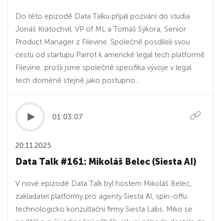
Do této epizodě Data Talku přijali pozvání do studia
Jonáš Kratochvíl, VP of ML a Tomáš Sýkora, Senior
Product Manager z Filevine. Společně posdíleli svou
cestu od startupu Parrot k americké legal tech platformě
Filevine, prošli jsme společně specifika vývoje v legal
tech doméně stejně jako postupno...
01:03:07
20.11.2025
Data Talk #161: Mikoláš Belec (Siesta AI)
V nové epizodě Data Talk byl hostem Mikoláš Belec,
zakladatel platformy pro agenty Siesta AI, spin-offu
technologicko konzultační firmy Siesta Labs. Miko se