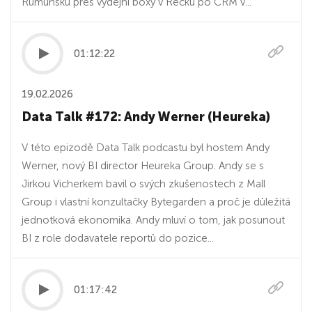
Rumunsku přes výdejní boxy v Řecku po CRM v...
01:12:22
19.02.2026
Data Talk #172: Andy Werner (Heureka)
V této epizodě Data Talk podcastu byl hostem Andy
Werner, nový BI director Heureka Group. Andy se s
Jirkou Vicherkem bavil o svých zkušenostech z Mall
Group i vlastní konzultačky Bytegarden a proč je důležitá
jednotková ekonomika. Andy mluví o tom, jak posunout
BI z role dodavatele reportů do pozice...
01:17:42