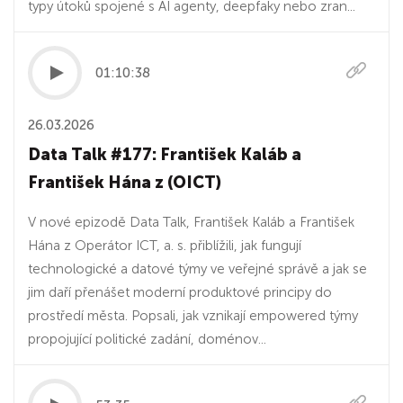
typy útoků spojené s AI agenty, deepfaky nebo zran...
01:10:38
26.03.2026
Data Talk #177: František Kaláb a
František Hána z (OICT)
V nové epizodě Data Talk, František Kaláb a František
Hána z Operátor ICT, a. s. přiblížili, jak fungují
technologické a datové týmy ve veřejné správě a jak se
jim daří přenášet moderní produktové principy do
prostředí města. Popsali, jak vznikají empowered týmy
propojující politické zadání, doménov...