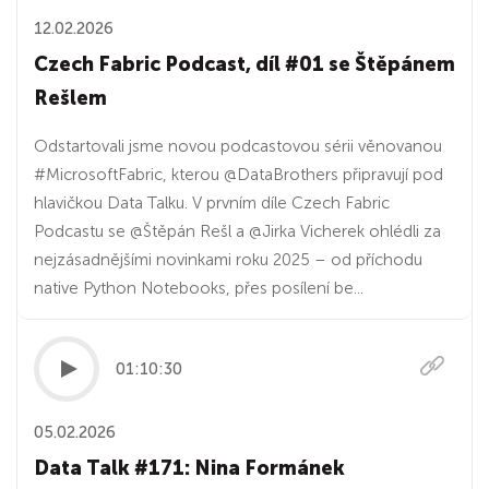
12.02.2026
Czech Fabric Podcast, díl #01 se Štěpánem
Rešlem
Odstartovali jsme novou podcastovou sérii věnovanou
#MicrosoftFabric, kterou @DataBrothers připravují pod
hlavičkou Data Talku. V prvním díle Czech Fabric
Podcastu se @Štěpán Rešl a @Jirka Vicherek ohlédli za
nejzásadnějšími novinkami roku 2025 – od příchodu
native Python Notebooks, přes posílení be...
01:10:30
05.02.2026
Data Talk #171: Nina Formánek