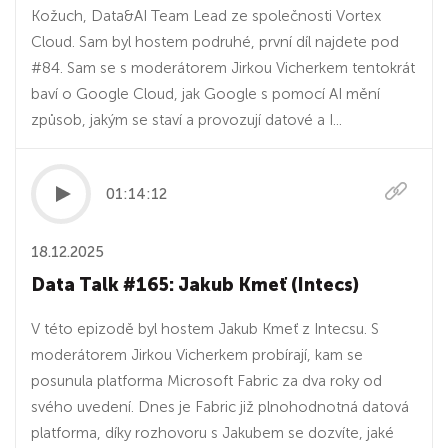
Kožuch, Data&AI Team Lead ze společnosti Vortex
Cloud. Sam byl hostem podruhé, první díl najdete pod
#84. Sam se s moderátorem Jirkou Vicherkem tentokrát
baví o Google Cloud, jak Google s pomocí AI mění
způsob, jakým se staví a provozují datové a I...
01:14:12
18.12.2025
Data Talk #165: Jakub Kmeť (Intecs)
V této epizodě byl hostem Jakub Kmeť z Intecsu. S
moderátorem Jirkou Vicherkem probírají, kam se
posunula platforma Microsoft Fabric za dva roky od
svého uvedení. Dnes je Fabric již plnohodnotná datová
platforma, díky rozhovoru s Jakubem se dozvíte, jaké