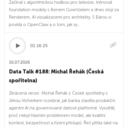
Začínal s algoritmickou hudbou pro televize, trénoval
foundation modely s Benem Goertzelem a dnes stojí za
Renderem, AI vizualizacemi pro architekty. S Bárou si
povídá o OpenClaw a o tom, jak vy...
01:16:25
16.07.2026
Data Talk #188: Michal Řehák (Česká
spořitelna)
Zkrácená verze: Michal Řehák z České spořitelny s
Jirkou Vicherkem rozebral, jak banka stavěla produkční
agentní AI na governované datové platformě. Vysvětlil,
proč nebyl hlavním problémem model, ale kvalitní
kontext, bezpečnost a řízení přístupů. Řeč přišla také na