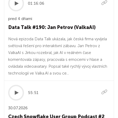
01:16:06
pred 4 dňami
Data Talk #190: Jan Petrov (ValkaAI)
Nová epizoda Data Talk ukázala, jak česká firma vyvíjela
světová řešení pro interaktivní zábavu. Jan Petrov z
ValkaAI s Jirkou rozebral, jak AI v reálném čase
komentovala zápasy, pracovala s emocemi v hlase a
ovládala videoavatary. Popsal také rychlý vývoj vlastních
technologií ve Valka.AI a svou ce...
55:51
30.07.2026
Czech Snowflake User Group Podcast #2