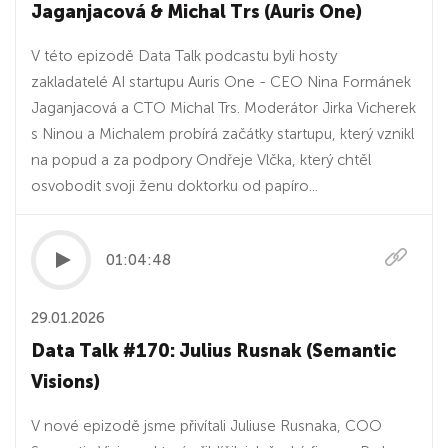
Jaganjacová & Michal Trs (Auris One)
V této epizodě Data Talk podcastu byli hosty
zakladatelé AI startupu Auris One - CEO Nina Formánek
Jaganjacová a CTO Michal Trs. Moderátor Jirka Vicherek
s Ninou a Michalem probírá začátky startupu, který vznikl
na popud a za podpory Ondřeje Vlčka, který chtěl
osvobodit svoji ženu doktorku od papíro...
01:04:48
29.01.2026
Data Talk #170: Julius Rusnak (Semantic
Visions)
V nové epizodě jsme přivítali Juliuse Rusnaka, COO