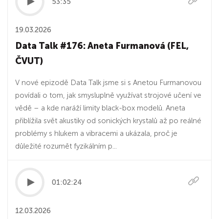
53:35
19.03.2026
Data Talk #176: Aneta Furmanová (FEL,
ČVUT)
V nové epizodě Data Talk jsme si s Anetou Furmanovou
povídali o tom, jak smysluplně využívat strojové učení ve
vědě – a kde naráží limity black-box modelů. Aneta
přiblížila svět akustiky od sonických krystalů až po reálné
problémy s hlukem a vibracemi a ukázala, proč je
důležité rozumět fyzikálním p...
01:02:24
12.03.2026