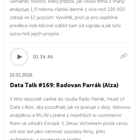
Semantic Visions, který přiblížil, jak česká firma z Prahy
analyzuje 1,9 milionu článků denně z více než 220 000
zdrojů ve 12 jazycích. Vysvětlil, proč je pro úspěšné
predikce rizik klíčové odlišit šum od signálu a jak tuto
výzvu řeší jejich proprie...
01:34:46
22.01.2026
Data Talk #169: Radovan Parrák (Alza)
V této epizodě zavítal do studia Rado Parrák, Head of
Data v Alze, aby poodhalil, jak se pracuje s daty, datovou
analytikou a ML/AI v jedné z největších e-commerce
firem ve střední Evropě. S Jirkou Vicherkem prošli cestu
od vize dat jako nervové soustavy firmy, přes
architekturu a governance platfor...