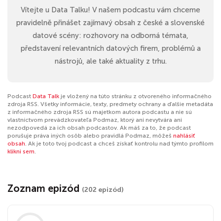
Vítejte u Data Talku! V našem podcastu vám chceme
pravidelně přinášet zajímavý obsah z české a slovenské
datové scény: rozhovory na odborná témata,
představení relevantních datových firem, problémů a
nástrojů, ale také aktuality z trhu.
Podcast
Data Talk
je vložený na túto stránku z otvoreného informačného
zdroja RSS. Všetky informácie, texty, predmety ochrany a ďalšie metadáta
z informačného zdroja RSS sú majetkom autora podcastu a nie sú
vlastníctvom prevádzkovateľa Podmaz, ktorý ani nevytvára ani
nezodpovedá za ich obsah podcastov. Ak máš za to, že podcast
porušuje práva iných osôb alebo pravidlá Podmaz, môžeš
nahlásiť
obsah
. Ak je toto tvoj podcast a chceš získať kontrolu nad týmto profilom
klikni sem
.
Zoznam epizód
(202 epizód)