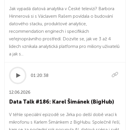
Jak vypadá datová analytika v České televizi? Barbora
Hinnerová si s Václavem Rašem povídala o budování
datového stacku, produktové analytice,
recommendation enginech i specifikách
veřejnoprávního prostředí. Dozvíte se, jak ve 3 až 4
lidech vznikala analytická platforma pro miliony uživatelů
a jak s...
01:20:38
12.06.2026
Data Talk #186: Karel Šimánek (BigHub)
V téhle speciální epizodě se Jirka po delší době vrací k
mikrofonu s Karlem Šimánkem z BigHubu. Společně řeší,
kam se za poslední rok posunula AI, datová scéna i svět