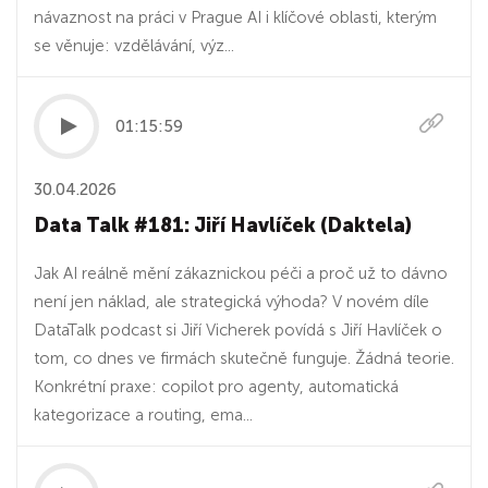
návaznost na práci v Prague AI i klíčové oblasti, kterým
se věnuje: vzdělávání, výz...
01:15:59
30.04.2026
Data Talk #181: Jiří Havlíček (Daktela)
Jak AI reálně mění zákaznickou péči a proč už to dávno
není jen náklad, ale strategická výhoda? V novém díle
DataTalk podcast si Jiří Vicherek povídá s Jiří Havlíček o
tom, co dnes ve firmách skutečně funguje. Žádná teorie.
Konkrétní praxe: copilot pro agenty, automatická
kategorizace a routing, ema...