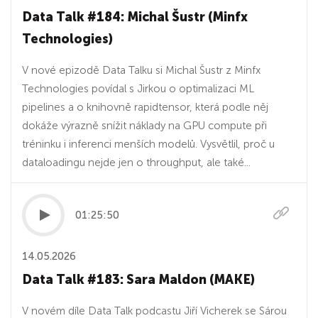
Data Talk #184: Michal Šustr (Minfx
Technologies)
V nové epizodě Data Talku si Michal Šustr z Minfx
Technologies povídal s Jirkou o optimalizaci ML
pipelines a o knihovně rapidtensor, která podle něj
dokáže výrazně snížit náklady na GPU compute při
tréninku i inferenci menších modelů. Vysvětlil, proč u
dataloadingu nejde jen o throughput, ale také...
01:25:50
14.05.2026
Data Talk #183: Sara Maldon (MAKE)
V novém díle Data Talk podcastu Jiří Vicherek se Sárou