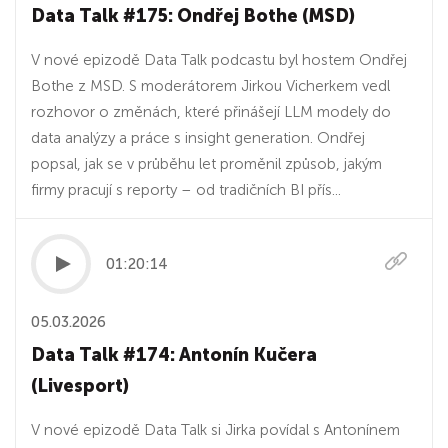
Data Talk #175: Ondřej Bothe (MSD)
V nové epizodě Data Talk podcastu byl hostem Ondřej
Bothe z MSD. S moderátorem Jirkou Vicherkem vedl
rozhovor o změnách, které přinášejí LLM modely do
data analýzy a práce s insight generation. Ondřej
popsal, jak se v průběhu let proměnil způsob, jakým
firmy pracují s reporty – od tradičních BI přís...
01:20:14
05.03.2026
Data Talk #174: Antonín Kučera
(Livesport)
V nové epizodě Data Talk si Jirka povídal s Antonínem