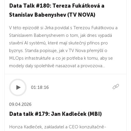
Data Talk #180: Tereza Fukátková a
Stanislav Babenyshev (TV NOVA)
V této epizodě si Jirka povídal s Terezou Fukátkovou a
Stanislavem Babenyshevem o tom, jak dnes vypadá
stavění AI systémů, které mají skutečný přínos pro
byznys. Standa popisuje, jak v TV Nova přemýšlí o
MLOps infrastruktuře a co je potřeba k tomu, aby se
modely daly spolehlivě nasazovat a provozova...
01:18:16
09.04.2026
Data talk #179: Jan Kadleček (MBI)
Honza Kadleček, zakladatel a CEO konzultačně-