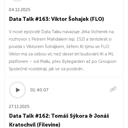
04.12.2025
Data Talk #163: Viktor Šohajek (FLO)
V nové epizodě Data Talku navazuje Jirka Vicherek na
rozhovor s Petrem Mahdalem (ep. 152) a tentokrát si
povídá s Viktorem Šohájkem, šéfem AI týmu ve FLO.
Viktor má za sebou víc než deset let budování AI a ML
platforem – od Mallu, přes Bytegarden až po Groupon.
Společně rozebírají, jak se za posledn...
01:40:07
27.11.2025
Data Talk #162: Tomáš Sýkora & Jonáš
Kratochvíl (Filevine)