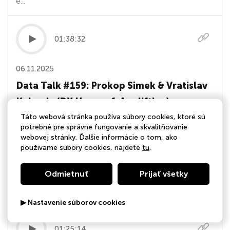
e...
01:38:32
06.11.2025
Data Talk #159: Prokop Simek & Vratislav
Kalenda (DX Heroes & Applifting)
Táto webová stránka používa súbory cookies, ktoré sú
V tomto díle Data Talku se Bára a Jirka ptají Prokopa
potrebné pre správne fungovanie a skvalitňovanie
Šimka a Vráti Kalendy z Appliftingu, jak umělá inteligence
webovej stránky. Ďalšie informácie o tom, ako
používame súbory cookies, nájdete
tu
.
mění vývojářská studia zevnitř - od mindsetu lidí až po
samotný byznys model. Ručně psaný kód už dávno není
Odmietnuť
Prijať všetky
jako ručně dělaný knedlík. Klienti přicházejí s AI-
vygenerovanými prototypy, oč...
▶ Nastavenie súborov cookies
01:25:14