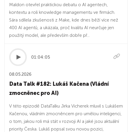
Maldon otevřel praktickou debatu o AI agentech,
kontextu a roli knowledge managementu ve firmách.
Sára sdílela zkušenosti z Make, kde dnes běží více než
400 AI agentů, a ukázala, proč kvalitu AI neurčuje jen
použitý model, ale především dobře př...
01:04:05
08.05.2026
Data Talk #182: Lukáš Kačena (Vládní
zmocněnec pro AI)
V této epizodě DataTalku Jirka Vicherek mluvil s Lukášem
Kačenou, vládním zmocněncem pro umělou inteligenci,
o tom, jakou roli má stát v rozvoji AI a jaké jsou aktuální
priority Česka. Lukáš popsal svou novou pozici,