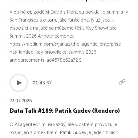
V druhé epizodě si David s Honzou povídali o summitu v
San Franciscu a o tom, jaké funkcionality už jsou k
dispozici a na jaké se můžeme těšit. Key Snowflake
Summit 2026 Announcements:
https://medium.com/@janlaz/the-agentic-enterprise-
has-landed-key-snowflake-summit-2026-
announcements-ad4578e62a72 S...
01:43:37
23.07.2026
Data Talk #189: Patrik Gudev (Rendero)
O AI agentech mluví každý, ale v ostrém provozu je
rozjel jen zlomek firem. Patrik Gudev je jeden z nich.