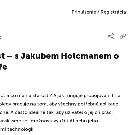
Prihlásenie
/
Registrácia
t
st – s Jakubem Holcmanem o
ře
ct a co má na starosti? A jak funguje propojování IT a
olegy pracuje na tom, aby všechny potřebné aplikace
ě. A často ideálně tak, aby uživatel o jejich práci
bavili jsme se i možnosti využití AI nebo jeho
mi technologií.