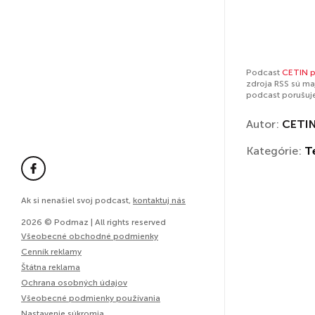
Podcast
CETIN 
zdroja RSS sú ma
podcast porušuj
Autor:
CETI
Kategórie:
T
Ak si nenašiel svoj podcast,
kontaktuj nás
2026 © Podmaz | All rights reserved
Všeobecné obchodné podmienky
Cenník reklamy
Štátna reklama
Ochrana osobných údajov
Všeobecné podmienky používania
Nastavenie súkromia