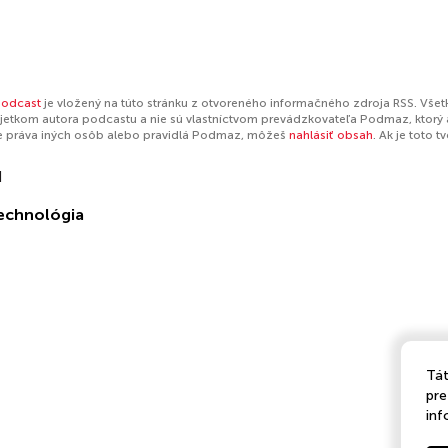
podcast
je vložený na túto stránku z otvoreného informačného zdroja RSS. Všet
jetkom autora podcastu a nie sú vlastníctvom prevádzkovateľa Podmaz, ktorý 
e práva iných osôb alebo pravidlá Podmaz, môžeš
nahlásiť obsah
. Ak je toto 
N
echnológia
Tát
pre
inf