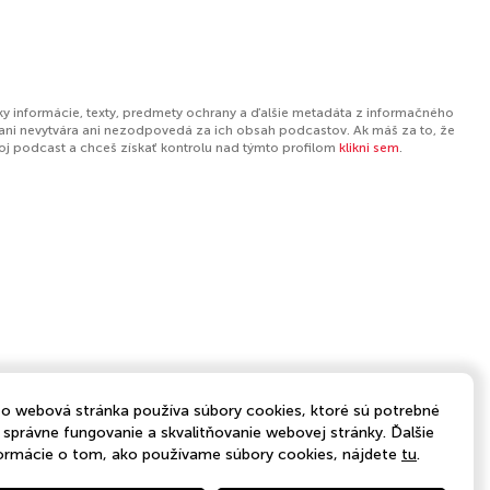
ky informácie, texty, predmety ochrany a ďalšie metadáta z informačného
ani nevytvára ani nezodpovedá za ich obsah podcastov. Ak máš za to, že
tvoj podcast a chceš získať kontrolu nad týmto profilom
klikni sem
.
o webová stránka používa súbory cookies, ktoré sú potrebné
 správne fungovanie a skvalitňovanie webovej stránky. Ďalšie
ormácie o tom, ako používame súbory cookies, nájdete
tu
.