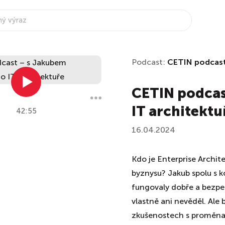
Podcast:
CETIN podcas
CETIN podca
IT architektu
42:55
16.04.2024
Kdo je Enterprise Archite
byznysu? Jakub spolu s k
fungovaly dobře a bezpečn
vlastně ani nevěděl. Ale 
zkušenostech s proměna